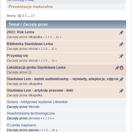
Prezentacje maturalne
Strony: [
1
]
2
3
...
17
Temat
/
Zaczęty przez
2021: Rok Lema
Zaczęty przez
olkapolka
«
1
2
3
...
21
»
Biblioteka Stanisława Lema
Zaczęty przez
skrzat
«
1
2
3
...
11
»
Przywitaj się
Zaczęty przez
skrzat
«
1
2
3
...
15
»
Lokalizacja grobu Stanisława Lema
Zaczęty przez
Q
Stanisław Lem - wątek audiowizualny – wywiady, adaptacje, zdjęcia
Zaczęty przez
olkapolka
Stanisław Lem - artykuły prasowe - linki
Zaczęty przez
olkapolka
Solaris - nietypowe wydanie Litewskie
Zaczęty przez
Michale
Anachronizmy technologiczne
Zaczęty przez
pirxowa
«
1
2
3
4
»
O Lemie napisano
Zaczęty przez paszta
«
1
2
3
...
81
»