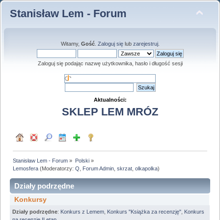
Stanisław Lem - Forum
Witamy,
Gość
.
Zaloguj się
lub
zarejestruj
.
Zaloguj się podając nazwę użytkownika, hasło i długość sesji
Aktualności:
SKLEP LEM MRÓZ
Stanisław Lem - Forum
»
Polski
»
Lemosfera
(Moderatorzy:
Q
,
Forum Admin
,
skrzat
,
olkapolka
)
Działy podrzędne
Konkursy
Działy podrzędne
:
Konkurs z Lemem
,
Konkurs "Książka za recenzję"
,
Konkurs
na recenzję II etap