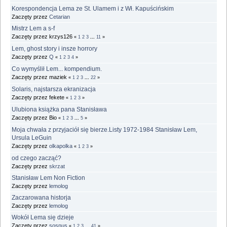
Korespondencja Lema ze St. Ulamem i z Wł. Kapuścińskim
Zaczęty przez
Cetarian
Mistrz Lem a s-f
Zaczęty przez krzys126
«
1
2
3
...
11
»
Lem, ghost story i insze horrory
Zaczęty przez
Q
«
1
2
3
4
»
Co wymyślił Lem... kompendium.
Zaczęty przez maziek
«
1
2
3
...
22
»
Solaris, najstarsza ekranizacja
Zaczęty przez fekete
«
1
2
3
»
Ulubiona książka pana Stanisława
Zaczęty przez Bio
«
1
2
3
...
5
»
Moja chwała z przyjaciół się bierze.Listy 1972-1984 Stanisław Lem,
Ursula LeGuin
Zaczęty przez
olkapolka
«
1
2
3
»
od czego zacząć?
Zaczęty przez
skrzat
Stanisław Lem Non Fiction
Zaczęty przez
lemolog
Zaczarowana historja
Zaczęty przez
lemolog
Wokół Lema się dzieje
Zaczęty przez
sosnus
«
1
2
3
...
41
»