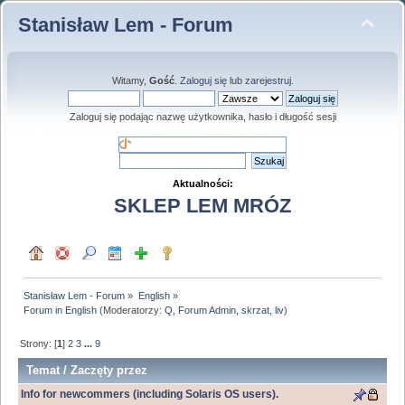
Stanisław Lem - Forum
Witamy,
Gość
.
Zaloguj się
lub
zarejestruj
.
Zaloguj się podając nazwę użytkownika, hasło i długość sesji
Aktualności:
SKLEP LEM MRÓZ
Stanisław Lem - Forum
»
English
»
Forum in English
(Moderatorzy:
Q
,
Forum Admin
,
skrzat
,
liv
)
Strony: [
1
]
2
3
...
9
Temat
/
Zaczęty przez
Info for newcommers (including Solaris OS users).