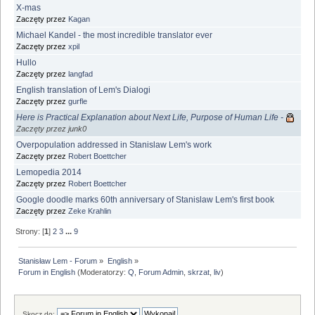
X-mas
Zaczęty przez
Kagan
Michael Kandel - the most incredible translator ever
Zaczęty przez
xpil
Hullo
Zaczęty przez
langfad
English translation of Lem's Dialogi
Zaczęty przez
gurfle
Here is Practical Explanation about Next Life, Purpose of Human Life -
Zaczęty przez junk0
Overpopulation addressed in Stanislaw Lem's work
Zaczęty przez
Robert Boettcher
Lemopedia 2014
Zaczęty przez
Robert Boettcher
Google doodle marks 60th anniversary of Stanislaw Lem's first book
Zaczęty przez
Zeke Krahlin
Strony: [
1
]
2
3
...
9
Stanisław Lem - Forum
»
English
»
Forum in English
(Moderatorzy:
Q
,
Forum Admin
,
skrzat
,
liv
)
Skocz do: