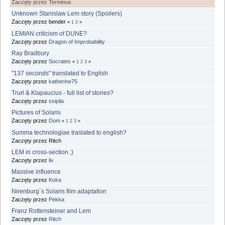
Zaczęty przez Terminus
Unknown Stanislaw Lem story (Spoilers)
Zaczęty przez bender
«
1
2
»
LEMIAN criticism of DUNE?
Zaczęty przez
Dragon of Improbability
Ray Bradbury
Zaczęty przez
Socrates
«
1
2
3
»
"137 seconds" translated to English
Zaczęty przez
katherine75
Trurl & Klapaucius - full list of stories?
Zaczęty przez
ssipila
Pictures of Solaris
Zaczęty przez
Dom
«
1
2
3
»
Summa technologiae traslated to english?
Zaczęty przez Ritch
LEM in cross-section ;)
Zaczęty przez
liv
Massive influence
Zaczęty przez
Koira
Nirenburg´s Solaris film adaptation
Zaczęty przez
Pekka
Franz Rottensteiner and Lem
Zaczęty przez
Ritch