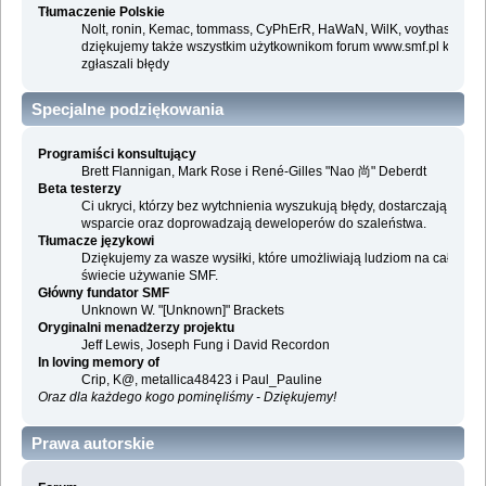
Tłumaczenie Polskie
Nolt, ronin, Kemac, tommass, CyPhErR, HaWaN, WilK, voythas i
dziękujemy także wszystkim użytkownikom forum www.smf.pl którzy
zgłaszali błędy
Specjalne podziękowania
Programiści konsultujący
Brett Flannigan, Mark Rose i René-Gilles "Nao 尚" Deberdt
Beta testerzy
Ci ukryci, którzy bez wytchnienia wyszukują błędy, dostarczają
wsparcie oraz doprowadzają deweloperów do szaleństwa.
Tłumacze językowi
Dziękujemy za wasze wysiłki, które umożliwiają ludziom na całym
świecie używanie SMF.
Główny fundator SMF
Unknown W. "[Unknown]" Brackets
Oryginalni menadżerzy projektu
Jeff Lewis, Joseph Fung i David Recordon
In loving memory of
Crip, K@, metallica48423 i Paul_Pauline
Oraz dla każdego kogo pominęliśmy - Dziękujemy!
Prawa autorskie