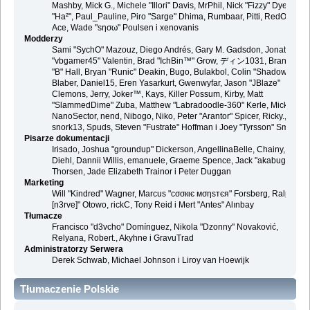
Mashby, Mick G., Michele "Illori" Davis, MrPhil, Nick "Fizzy" Dyer, Nick
"Ha²", Paul_Pauline, Piro "Sarge" Dhima, Rumbaar, Pitti, RedOne, S-
Ace, Wade "sησω" Poulsen i xenovanis
Modderzy
Sami "SychO" Mazouz, Diego Andrés, Gary M. Gadsdon, Jonathan
"vbgamer45" Valentin, Brad "IchBin™" Grow, ディン1031, Brannon
"B" Hall, Bryan "Runic" Deakin, Bugo, Bulakbol, Colin "Shadow82x"
Blaber, Daniel15, Eren Yasarkurt, Gwenwyfar, Jason "JBlaze"
Clemons, Jerry, Joker™, Kays, Killer Possum, Kirby, Matt
"SlammedDime" Zuba, Matthew "Labradoodle-360" Kerle, Mick.,
NanoSector, nend, Nibogo, Niko, Peter "Arantor" Spicer, Ricky.,
snork13, Spuds, Steven "Fustrate" Hoffman i Joey "Tyrsson" Smith
Pisarze dokumentacji
Irisado, Joshua "groundup" Dickerson, AngellinaBelle, Chainy, Danie
Diehl, Dannii Willis, emanuele, Graeme Spence, Jack "akabugeyes"
Thorsen, Jade Elizabeth Trainor i Peter Duggan
Marketing
Will "Kindred" Wagner, Marcus "cσσкιє мσηѕтєя" Forsberg, Ralph "
[n3rve]" Otowo, rickC, Tony Reid i Mert "Antes" Alınbay
Tłumacze
Francisco "d3vcho" Domínguez, Nikola "Dzonny" Novaković,
Relyana, Robert., Akyhne i GravuTrad
Administratorzy Serwera
Derek Schwab, Michael Johnson i Liroy van Hoewijk
Tłumaczenie Polskie