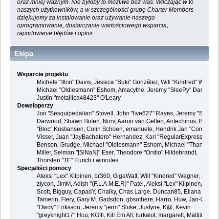
oraz mniej ważnym. Nie byłoby to możliwe bez was. Wliczając w to
naszych użytkowników, a w szczególności grupę Charter Members –
dziękujemy za instalowanie oraz używanie naszego
oprogramowania, dostarczanie wartościowego wsparcia,
raportowanie błędów i opinii.
Ekipa
Wsparcie projektu
Michele "Illori" Davis, Jessica "Suki" González, Will "Kindred" Wagner
Michael "Oldiesmann" Eshom, Amacythe, Jeremy "SleePy" Darwood 
Justin "metallica48423" O'Leary
Deweloperzy
Jon "Sesquipedalian" Stovell, John "live627" Rayes, Jeremy "SleePy
Darwood, Shawn Bulen, Norv, Aaron van Geffen, Antechinus, Bjoern
"Bloc" Kristiansen, Colin Schoen, emanuele, Hendrik Jan "Compuart
Visser, Juan "JayBachatero" Hernandez, Karl "RegularExpression"
Benson, Grudge, Michael "Oldiesmann" Eshom, Michael "Thantos"
Miller, Selman "[SiNaN]" Eser, Theodore "Orstio" Hildebrandt,
Thorsten "TE" Eurich i winrules
Specjaliści pomocy
Aleksi "Lex" Kilpinen, br360, GigaWatt, Will "Kindred" Wagner, Steve,
ziycon, JimM, Adish "(F.L.A.M.E.R)" Patel, Aleksi "Lex" Kilpinen, Ben
Scott, Bigguy, CapadY, Chalky, Chas Large, Duncan85, Eliana
Tamerin, Fiery, Gary M. Gadsdon, gbsothere, Harro, Huw, Jan-Olof
"Owdy" Eriksson, Jeremy "jerm" Strike, Justyne, K@, Kevin
"greyknight17" Hou, KGIII, Kill Em All, lurkalot, margarett, Mattitude,