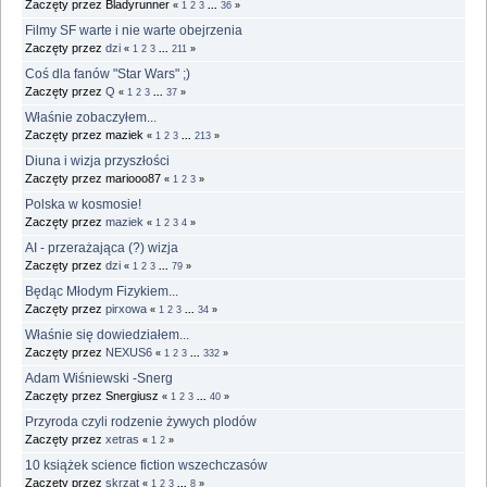
Zaczęty przez Bladyrunner
«
1
2
3
...
36
»
Filmy SF warte i nie warte obejrzenia
Zaczęty przez
dzi
«
1
2
3
...
211
»
Coś dla fanów "Star Wars" ;)
Zaczęty przez
Q
«
1
2
3
...
37
»
Właśnie zobaczyłem...
Zaczęty przez maziek
«
1
2
3
...
213
»
Diuna i wizja przyszłości
Zaczęty przez mariooo87
«
1
2
3
»
Polska w kosmosie!
Zaczęty przez
maziek
«
1
2
3
4
»
AI - przerażająca (?) wizja
Zaczęty przez
dzi
«
1
2
3
...
79
»
Będąc Młodym Fizykiem...
Zaczęty przez
pirxowa
«
1
2
3
...
34
»
Właśnie się dowiedziałem...
Zaczęty przez
NEXUS6
«
1
2
3
...
332
»
Adam Wiśniewski -Snerg
Zaczęty przez Snergiusz
«
1
2
3
...
40
»
Przyroda czyli rodzenie żywych plodów
Zaczęty przez
xetras
«
1
2
»
10 książek science fiction wszechczasów
Zaczęty przez
skrzat
«
1
2
3
...
8
»