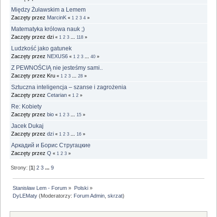
Między Żuławskim a Lemem
Zaczęty przez
MarcinK
«
1
2
3
4
»
Matematyka królowa nauk ;)
Zaczęty przez dzi
«
1
2
3
...
118
»
Ludzkość jako gatunek
Zaczęty przez
NEXUS6
«
1
2
3
...
40
»
Z PEWNOŚCIĄ nie jesteśmy sami..
Zaczęty przez Kru
«
1
2
3
...
28
»
Sztuczna inteligencja – szanse i zagrożenia
Zaczęty przez
Cetarian
«
1
2
»
Re: Kobiety
Zaczęty przez
bio
«
1
2
3
...
15
»
Jacek Dukaj
Zaczęty przez
dzi
«
1
2
3
...
16
»
Аркадий и Борис Стругацкие
Zaczęty przez
Q
«
1
2
3
»
Strony: [
1
]
2
3
...
9
Stanisław Lem - Forum
»
Polski
»
DyLEMaty
(Moderatorzy:
Forum Admin
,
skrzat
)