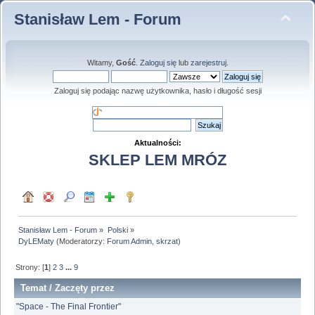
Stanisław Lem - Forum
Witamy,
Gość
.
Zaloguj się
lub
zarejestruj
.
Zaloguj się podając nazwę użytkownika, hasło i długość sesji
Aktualności:
SKLEP LEM MRÓZ
Stanisław Lem - Forum
»
Polski
»
DyLEMaty
(Moderatorzy:
Forum Admin
,
skrzat
)
Strony: [
1
]
2
3
...
9
Temat
/
Zaczęty przez
"Space - The Final Frontier"