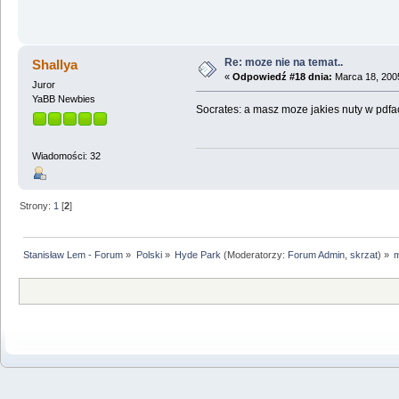
Re: moze nie na temat..
Shallya
«
Odpowiedź #18 dnia:
Marca 18, 2005
Juror
YaBB Newbies
Socrates: a masz moze jakies nuty w pdf
Wiadomości: 32
Strony:
1
[
2
]
Stanisław Lem - Forum
»
Polski
»
Hyde Park
(Moderatorzy:
Forum Admin
,
skrzat
) »
m