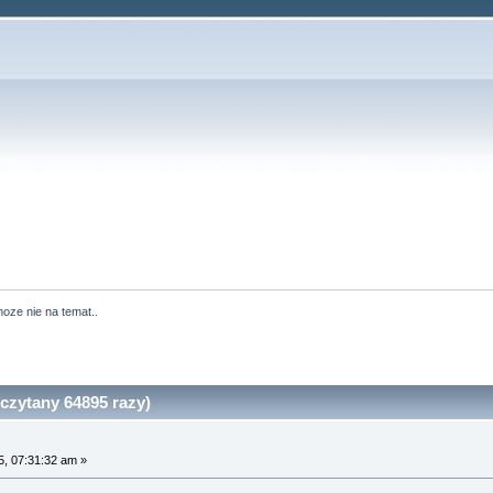
oze nie na temat..
czytany 64895 razy)
, 07:31:32 am »