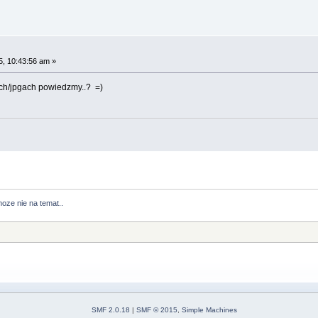
, 10:43:56 am »
ach/jpgach powiedzmy..? =)
oze nie na temat..
SMF 2.0.18
|
SMF © 2015
,
Simple Machines