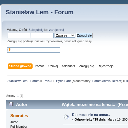
Stanisław Lem - Forum
Witamy,
Gość
.
Zaloguj się
lub
zarejestruj
.
Zaloguj się podając nazwę użytkownika, hasło i długość sesji
Strona główna
Pomoc
Szukaj
Kalendarz
Zaloguj się
Rejestracja
Stanisław Lem - Forum
»
Polski
»
Hyde Park
(Moderatorzy:
Forum Admin
,
skrzat
) »
m
Strony:
1
[
2
]
Autor
Wątek: moze nie na temat.. (Prze
Re: moze nie na temat..
Socrates
«
Odpowiedź #15 dnia:
Marca 16, 2005
Juror
Full Member