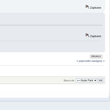
Zapisane
Zapisane
DRUKUJ
« poprzedni
następny »
Skocz do: