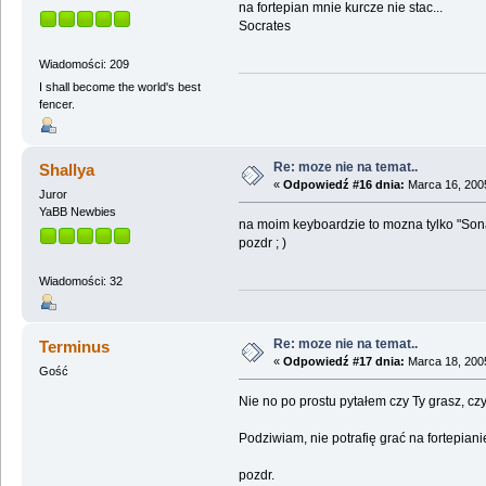
na fortepian mnie kurcze nie stac...
Socrates
Wiadomości: 209
I shall become the world's best
fencer.
Re: moze nie na temat..
Shallya
«
Odpowiedź #16 dnia:
Marca 16, 2005
Juror
YaBB Newbies
na moim keyboardzie to mozna tylko "Son
pozdr ; )
Wiadomości: 32
Re: moze nie na temat..
Terminus
«
Odpowiedź #17 dnia:
Marca 18, 2005
Gość
Nie no po prostu pytałem czy Ty grasz, czy
Podziwiam, nie potrafię grać na fortepiani
pozdr.