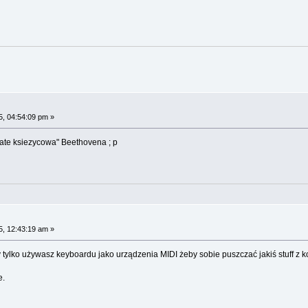
, 04:54:09 pm »
ate ksiezycowa" Beethovena ; p
, 12:43:19 am »
 tylko używasz keyboardu jako urządzenia MIDI żeby sobie puszczać jakiś stuff z ko
e.