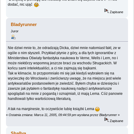
dodać, nic ująć
.
Zapisane
Bladyrunner
Juror
Nie dziwi mnie to, że odradzają Dicka, dziwi mnie natomiast fakt, ze w
ogóle o nim słyszeli. Przykład płynie z góry, a dla tych ignorantów z
Ministerstwa Oświaty fantastyka naukowa to Verne, Wells i Lem, no i
może niektórzy wspomną jeszcze braci za wschodu Strugackich. W
końcu sami intelektualiści, a ci nie zajmują się bajkami.
Tak w klimacie, to przypomniało mi się jak kiedyś wybrałem się na
wycieczkę do Wrocławia i zwróciwszy uwagę, że na miejscu jest wiele
antykwariatów postanowiłem je zwiedzić. Byłem chyba w dziesięciu i
zawsze jak pytałem o fantastykę naukową nadęci antykwariusze
spoglądali na mnie z pogardą i oznajmiali, iż mają Lema. Cóż panowie
handlowali tylko wartościową literaturą.
A tak na marginesie, to oczywiście lubię książki Lema
«
Ostatnia zmiana: Marca 11, 2005, 09:44:59 pm wysłana przez Bladyrunner
»
Zapisane
Shallya