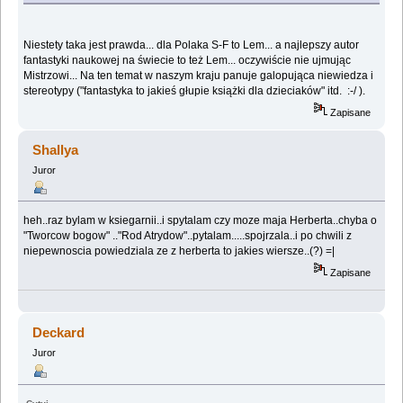
Niestety taka jest prawda... dla Polaka S-F to Lem... a najlepszy autor
fantastyki naukowej na świecie to też Lem... oczywiście nie ujmując
Mistrzowi... Na ten temat w naszym kraju panuje galopująca niewiedza i
stereotypy ("fantastyka to jakieś głupie książki dla dzieciaków" itd. :-/ ).
Zapisane
Shallya
Juror
heh..raz bylam w ksiegarnii..i spytalam czy moze maja Herberta..chyba o
"Tworcow bogow" .."Rod Atrydow"..pytalam.....spojrzala..i po chwili z
niepewnoscia powiedziala ze z herberta to jakies wiersze..(?) =|
Zapisane
Deckard
Juror