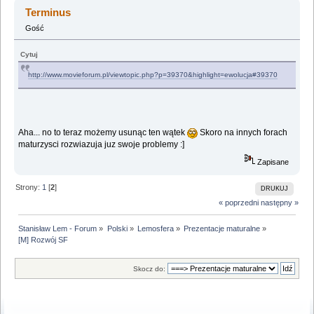
Terminus
Gość
Cytuj
http://www.movieforum.pl/viewtopic.php?p=39370&highlight=ewolucja#39370
Aha... no to teraz możemy usunąc ten wątek
Skoro na innych forach
maturzysci rozwiazuja juz swoje problemy :]
Zapisane
Strony:
1
[
2
]
DRUKUJ
« poprzedni
następny »
Stanisław Lem - Forum
»
Polski
»
Lemosfera
»
Prezentacje maturalne
»
[M] Rozwój SF
Skocz do: