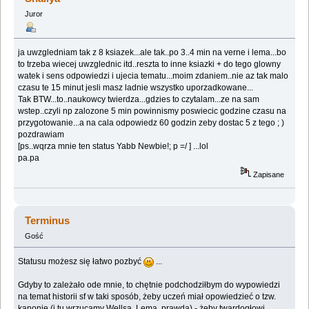
Juror
ja uwzgledniam tak z 8 ksiazek...ale tak..po 3..4 min na verne i lema...bo
to trzeba wiecej uwzglednic itd..reszta to inne ksiazki + do tego glowny
watek i sens odpowiedzi i ujecia tematu...moim zdaniem..nie az tak malo
czasu te 15 minut jesli masz ladnie wszystko uporzadkowane...
Tak BTW...to..naukowcy twierdza...gdzies to czytalam...ze na sam
wstep..czyli np zalozone 5 min powinnismy poswiecic godzine czasu na
przygotowanie...a na cala odpowiedz 60 godzin zeby dostac 5 z tego ; )
pozdrawiam
[ps..wqrza mnie ten status Yabb Newbie!; p =/ ] ...lol
pa.pa
Zapisane
Terminus
Gość
Statusu możesz się łatwo pozbyć
...
Gdyby to zależało ode mnie, to chętnie podchodziłbym do wypowiedzi
na temat historii sf w taki sposób, żeby uczeń miał opowiedzieć o tzw.
kanonie (i tu wrzucamy Wellsa, Lema, prawda) - żeby twardogłowi