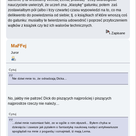
nauczyciele uwierzyli, że uczeń zna ,,klasykę'' gatunku; potem zaś
zostawiałbym pół (albo i trzy czwarte) czasu wypowiedzi na to, co ma
delikwento do powiedzenia od siebie; tj. o książkach sf które wnoszą coś
do gatunku: musiałby te twierdzenia udowodnić i poprzeć przytoczeniem
wątków z książek czy też ich walorów technicznych.
Zapisane
MaFFej
Juror
Cytuj
Nie dziwi mnie to, że odradzają Dicka...
No, jakby nie patrzeć Dick do piszących najprościej i piszących
najprostrze rzeczy nie należy....
Cytuj
...dziwi mnie natomiast fakt, ze w ogóle o nim słyszeli... Byłem chyba w
dziesięciu i zawsze jak pytałem o fantastykę naukową nadęci antykwariusze
spoglądali na mnie z pogardą i oznajmiali, iż mają Lema.