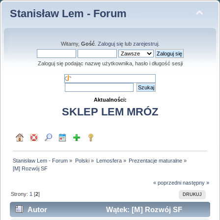
Stanisław Lem - Forum
Witamy,
Gość
.
Zaloguj się
lub
zarejestruj
.
Zaloguj się podając nazwę użytkownika, hasło i długość sesji
Aktualności:
SKLEP LEM MRÓZ
Stanisław Lem - Forum
»
Polski
»
Lemosfera
»
Prezentacje maturalne
»
[M] Rozwój SF
« poprzedni
następny »
Strony:
1
[
2
]
DRUKUJ
Autor
Wątek: [M] Rozwój SF