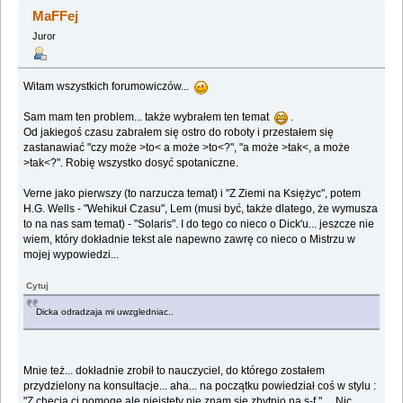
(Przeczytany 64661 razy)
MaFFej
Juror
Witam wszystkich forumowiczów...
Sam mam ten problem... także wybrałem ten temat
.
Od jakiegoś czasu zabrałem się ostro do roboty i przestałem się
zastanawiać "czy może >to< a może >to<?", "a może >tak<, a może
>tak<?". Robię wszystko dosyć spotaniczne.
Verne jako pierwszy (to narzucza temat) i "Z Ziemi na Księżyc", potem
H.G. Wells - "Wehikuł Czasu", Lem (musi być, także dlatego, że wymusza
to na nas sam temat) - "Solaris". I do tego co nieco o Dick'u... jeszcze nie
wiem, który dokładnie tekst ale napewno zawrę co nieco o Mistrzu w
mojej wypowiedzi...
Cytuj
Dicka odradzaja mi uwzgledniac..
Mnie też... dokładnie zrobił to nauczyciel, do którego zostałem
przydzielony na konsultacje... aha... na początku powiedział coś w stylu :
"Z chęcią ci pomogę ale nieistety nie znam się zbytnio na s-f." ... Nic