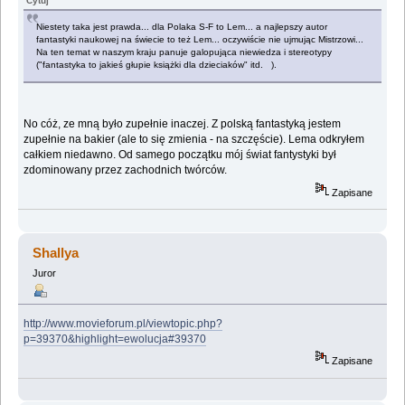
Cytuj
Niestety taka jest prawda... dla Polaka S-F to Lem... a najlepszy autor
fantastyki naukowej na świecie to też Lem... oczywiście nie ujmując Mistrzowi...
Na ten temat w naszym kraju panuje galopująca niewiedza i stereotypy
("fantastyka to jakieś głupie książki dla dzieciaków" itd. ).
No cóż, ze mną było zupełnie inaczej. Z polską fantastyką jestem
zupełnie na bakier (ale to się zmienia - na szczęście). Lema odkryłem
całkiem niedawno. Od samego początku mój świat fantystyki był
zdominowany przez zachodnich twórców.
Zapisane
Shallya
Juror
http://www.movieforum.pl/viewtopic.php?
p=39370&highlight=ewolucja#39370
Zapisane