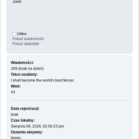
Juror
Offline
Pokaż wiadomości
Pokaż statystyki
Wiadomości:
209 (brak na dzień)
Tekst osobisty:
I shall become the world's best fencer.
Wiek:
43
Data rejestracji:
brak
Czas lokalny:
Sierpnia 09, 2026, 02:56:23 pm
Ostatnio aktywny:
Nigdy