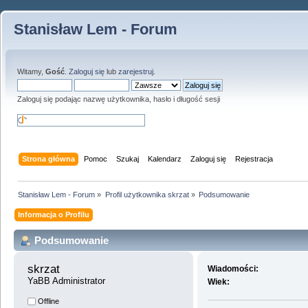
Stanisław Lem - Forum
Witamy,
Gość
.
Zaloguj się
lub
zarejestruj
.
Zaloguj się podając nazwę użytkownika, hasło i długość sesji
Strona główna
Pomoc
Szukaj
Kalendarz
Zaloguj się
Rejestracja
Stanisław Lem - Forum
»
Profil użytkownika skrzat
»
Podsumowanie
Informacja o Profilu
Podsumowanie
skrzat 
Wiadomości:
YaBB Administrator
Wiek:
Offline