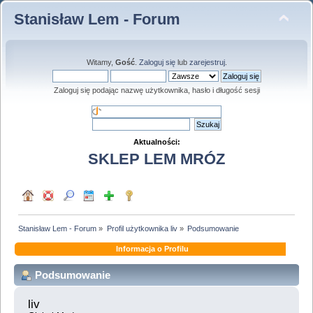
Stanisław Lem - Forum
Witamy,
Gość
.
Zaloguj się
lub
zarejestruj
.
Zaloguj się podając nazwę użytkownika, hasło i długość sesji
Aktualności:
SKLEP LEM MRÓZ
Stanisław Lem - Forum
»
Profil użytkownika liv
»
Podsumowanie
Informacja o Profilu
Podsumowanie
liv 