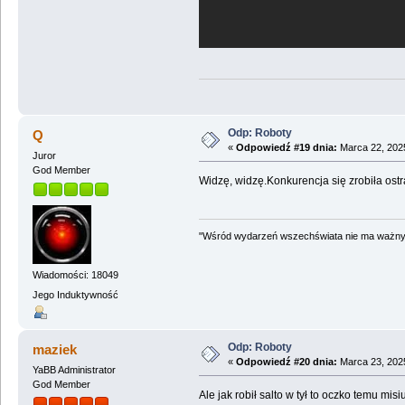
Odp: Roboty
Q
«
Odpowiedź #19 dnia:
Marca 22, 2025
Juror
God Member
Widzę, widzę.Konkurencja się zrobiła ostr
"Wśród wydarzeń wszechświata nie ma ważnych
Wiadomości: 18049
Jego Induktywność
Odp: Roboty
maziek
«
Odpowiedź #20 dnia:
Marca 23, 2025
YaBB Administrator
God Member
Ale jak robił salto w tył to oczko temu misi