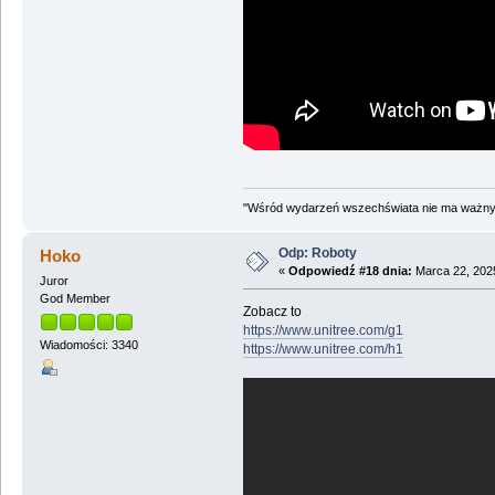
"Wśród wydarzeń wszechświata nie ma ważnych
Odp: Roboty
Hoko
«
Odpowiedź #18 dnia:
Marca 22, 2025
Juror
God Member
Zobacz to
https://www.unitree.com/g1
Wiadomości: 3340
https://www.unitree.com/h1