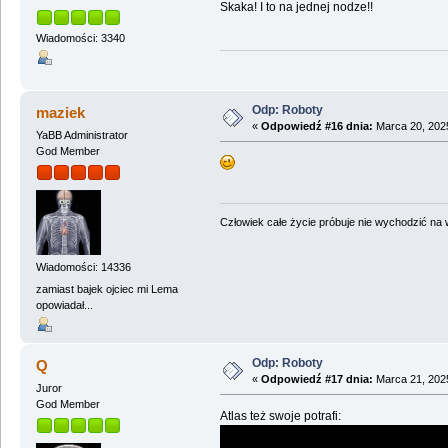
Skaka! I to na jednej nodze!!
Wiadomości: 3340
Odp: Roboty
maziek
«
Odpowiedź #16 dnia:
Marca 20, 2025
YaBB Administrator
God Member
Człowiek całe życie próbuje nie wychodzić na wi
Wiadomości: 14336
zamiast bajek ojciec mi Lema
opowiadał...
Odp: Roboty
Q
«
Odpowiedź #17 dnia:
Marca 21, 2025
Juror
God Member
Atlas też swoje potrafi: