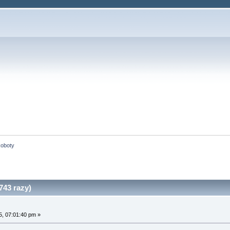
oboty
43 razy)
, 07:01:40 pm »