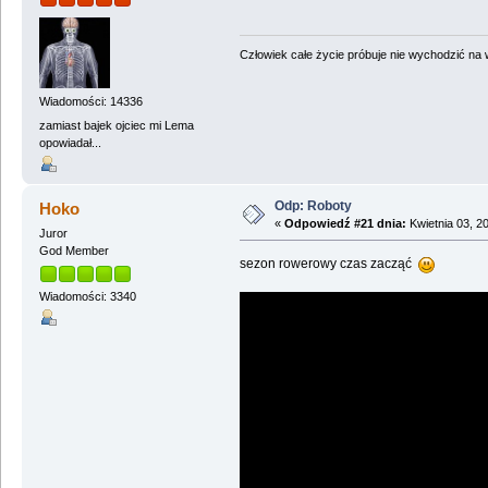
Człowiek całe życie próbuje nie wychodzić na wi
Wiadomości: 14336
zamiast bajek ojciec mi Lema
opowiadał...
Odp: Roboty
Hoko
«
Odpowiedź #21 dnia:
Kwietnia 03, 2
Juror
God Member
sezon rowerowy czas zacząć
Wiadomości: 3340