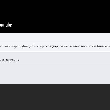
 i nieważnych, tylko my różnie je postrzegamy. Podział na ważne i nieważne odbywa się 
, 05:02:13 pm »