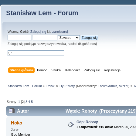
Stanisław Lem - Forum
Witamy,
Gość
.
Zaloguj się
lub
zarejestruj
.
Zaloguj się podając nazwę użytkownika, hasło i długość sesji
Strona główna
Pomoc
Szukaj
Kalendarz
Zaloguj się
Rejestracja
Stanisław Lem - Forum
»
Polski
»
DyLEMaty
(Moderatorzy:
Forum Admin
,
skrzat
) »
R
Strony:
1
[
2
]
3
4
5
Autor
Wątek: Roboty (Przeczytany 2197
Odp: Roboty
Hoko
«
Odpowiedź #15 dnia:
Marca 20, 2025
Juror
God Member