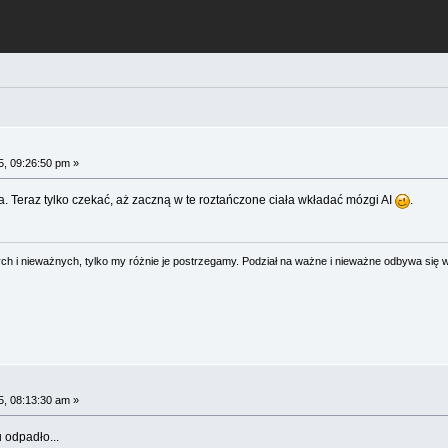
, 09:26:50 pm »
a. Teraz tylko czekać, aż zaczną w te roztańczone ciała wkładać mózgi AI
.
 i nieważnych, tylko my różnie je postrzegamy. Podział na ważne i nieważne odbywa się 
, 08:13:30 am »
u odpadło...