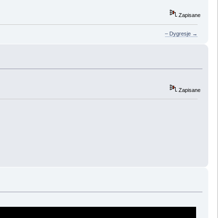
Zapisane
– Dygresje →
Zapisane