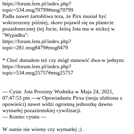
https://forum.lem.pl/index.php?
topic=534.msg70799#msg70799
Padła nawet żartobliwa teza, że Pirx musiał być
wskrzeszony później, skoro pojawił się na planecie
pozasłonecznej (tej Jocie, którą Jota ma w nicku) w
"Wypadku":
https://forum.lem.pl/index.php?
topic=281.msg8479#msg8479
* Choć dumałem też czy mógł stanowić dwa-w jednym:
https://forum.lem.pl/index.php?
topic=534.msg25757#msg25757
--- Cytat: Jota Proximy Wodnika w Maja 24, 2021,
07:47:53 pm ---w Opowiadaniu Pirxa (moja ulubiona z
opowieści) nawet widzi ogromną jednostkę dawno
wymarłej pozaziemskiej cywilizacji.
--- Koniec cytatu ---
W sumie nie wiemy czy wymarłej ;) .