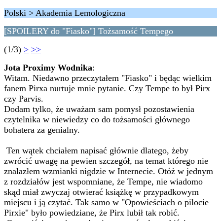
Polski > Akademia Lemologiczna
[SPOILERY do "Fiasko"] Tożsamość Tempego
(1/3)
>
>>
Jota Proximy Wodnika
:
Witam. Niedawno przeczytałem "Fiasko" i będąc wielkim
fanem Pirxa nurtuje mnie pytanie. Czy Tempe to był Pirx
czy Parvis.
Dodam tylko, że uważam sam pomysł pozostawienia
czytelnika w niewiedzy co do tożsamości głównego
bohatera za genialny.
Ten wątek chciałem napisać głównie dlatego, żeby
zwrócić uwagę na pewien szczegół, na temat którego nie
znalazłem wzmianki nigdzie w Internecie. Otóż w jednym
z rozdziałów jest wspomniane, że Tempe, nie wiadomo
skąd miał zwyczaj otwierać książkę w przypadkowym
miejscu i ją czytać. Tak samo w "Opowieściach o pilocie
Pirxie" było powiedziane, że Pirx lubił tak robić.