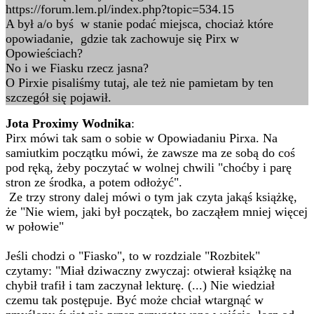
https://forum.lem.pl/index.php?topic=534.15
A był a/o byś w stanie podać miejsca, chociaż które
opowiadanie, gdzie tak zachowuje się Pirx w
Opowieściach?
No i we Fiasku rzecz jasna?
O Pirxie pisaliśmy tutaj, ale też nie pamietam by ten
szczegół się pojawił.
Jota Proximy Wodnika
:
Pirx mówi tak sam o sobie w Opowiadaniu Pirxa. Na
samiutkim początku mówi, że zawsze ma ze sobą do coś
pod ręką, żeby poczytać w wolnej chwili "choćby i parę
stron ze środka, a potem odłożyć".
Ze trzy strony dalej mówi o tym jak czyta jakąś książkę,
że "Nie wiem, jaki był początek, bo zacząłem mniej więcej
w połowie"
Jeśli chodzi o "Fiasko", to w rozdziale "Rozbitek"
czytamy: "Miał dziwaczny zwyczaj: otwierał książkę na
chybił trafił i tam zaczynał lekturę. (...) Nie wiedział
czemu tak postępuje. Być może chciał wtargnąć w