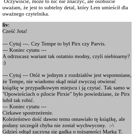
Oczywiście, może to nic nie znaczyć, ale osobiście
uważam, że jest to subtelny detal, który Lem umieścił dla
uważnego czytelnika.
liv
:
Cześć Jota!
--- Cytuj ---. Czy Tempe to był Pirx czy Parvis.
--- Koniec cytatu ---
A odrzucasz wariant tak ostatnio modny, czyli niebinarny?
:)
--- Cytuj --- Otóż w jednym z rozdziałów jest wspomniane,
że Tempe, nie wiadomo skąd miał zwyczaj otwierać
książkę w przypadkowym miejscu i ją czytać. Tak samo w
"Opowieściach o pilocie Pirxie" było powiedziane, że Pirx
lubił tak robić.
--- Koniec cytatu ---
Ciekawe spostrzeżenie.
Koleżeństwo dość dawno temu omawiało tę książkę, ale
podany szczegół chyba nie został wychwycony. :-\
Gdzieś odtąd zaczyna się gadka o tożsamości Marka T.