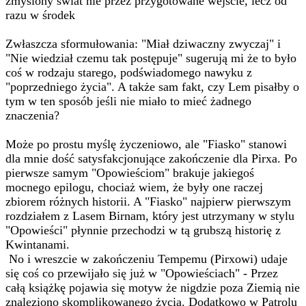
zmyślony świat nie przez przygotowane wejście, lecz od
razu w środek
Zwłaszcza sformułowania: "Miał dziwaczny zwyczaj" i
"Nie wiedział czemu tak postępuje" sugerują mi że to było
coś w rodzaju starego, podświadomego nawyku z
"poprzedniego życia". A także sam fakt, czy Lem pisałby o
tym w ten sposób jeśli nie miało to mieć żadnego
znaczenia?
Może po prostu myślę życzeniowo, ale "Fiasko" stanowi
dla mnie dość satysfakcjonujące zakończenie dla Pirxa. Po
pierwsze samym "Opowieściom" brakuje jakiegoś
mocnego epilogu, chociaż wiem, że były one raczej
zbiorem różnych historii. A "Fiasko" najpierw pierwszym
rozdziałem z Lasem Birnam, który jest utrzymany w stylu
"Opowieści" płynnie przechodzi w tą grubszą historię z
Kwintanami.
No i wreszcie w zakończeniu Tempemu (Pirxowi) udaje
się coś co przewijało się już w "Opowieściach" - Przez
całą książkę pojawia się motyw że nigdzie poza Ziemią nie
znaleziono skomplikowanego życia. Dodatkowo w Patrolu