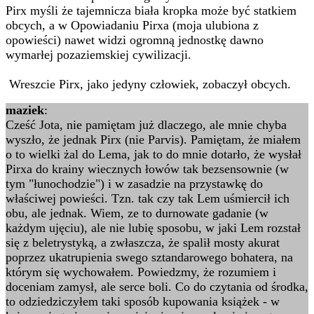
Pirx myśli że tajemnicza biała kropka może być statkiem
obcych, a w Opowiadaniu Pirxa (moja ulubiona z
opowieści) nawet widzi ogromną jednostkę dawno
wymarłej pozaziemskiej cywilizacji.
Wreszcie Pirx, jako jedyny człowiek, zobaczył obcych.
maziek
:
Cześć Jota, nie pamiętam już dlaczego, ale mnie chyba
wyszło, że jednak Pirx (nie Parvis). Pamiętam, że miałem
o to wielki żal do Lema, jak to do mnie dotarło, że wysłał
Pirxa do krainy wiecznych łowów tak bezsensownie (w
tym "łunochodzie") i w zasadzie na przystawkę do
właściwej powieści. Tzn. tak czy tak Lem uśmiercił ich
obu, ale jednak. Wiem, ze to durnowate gadanie (w
każdym ujęciu), ale nie lubię sposobu, w jaki Lem rozstał
się z beletrystyką, a zwłaszcza, że spalił mosty akurat
poprzez ukatrupienia swego sztandarowego bohatera, na
którym się wychowałem. Powiedzmy, że rozumiem i
doceniam zamysł, ale serce boli. Co do czytania od środka,
to odziedziczyłem taki sposób kupowania książek - w