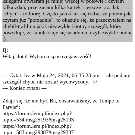
księgarni otwieram je mniej więcej w połowie i czytam
kilka zdań, przerzucam kilka kartek i jeszcze raz. Jak
"chyci" - to biorę. Często jakoś tak się trafia, że potem jak
czytam już "porządnie", to okazuje się, że przeczytałem na
chybił-trafił na jakiś niezwykle istotny szczegół, który
powoduje, że fabuła staje się wiadoma, czyli zwykle nudna
:) .
Q
:
Witaj, Jota! Wyborna spostrzegawczość!
--- Cytat: liv w Maja 24, 2021, 06:35:23 pm ---ale podany
szczegół chyba nie został wychwycony. :-\
--- Koniec cytatu ---
Zdaje się, że nie był. Ba, obstawialiśmy, że Tempe to
Parvis*:
https://forum.lem.pl/index.php?
topic=534.msg25193#msg25193
https://forum.lem.pl/index.php?
topic=583.msg29387#msg29387