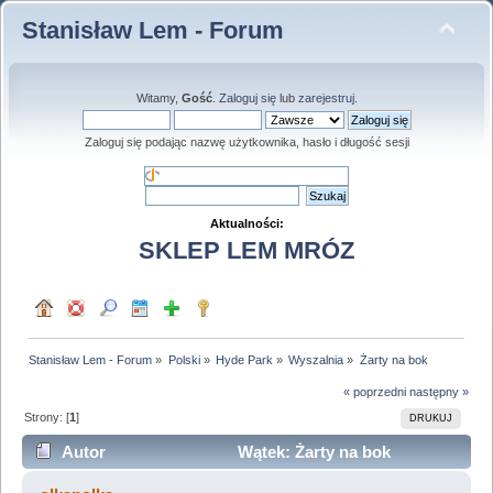
Stanisław Lem - Forum
Witamy,
Gość
.
Zaloguj się
lub
zarejestruj
.
Zaloguj się podając nazwę użytkownika, hasło i długość sesji
Aktualności:
SKLEP LEM MRÓZ
Stanisław Lem - Forum
»
Polski
»
Hyde Park
»
Wyszalnia
»
Żarty na bok
« poprzedni
następny »
Strony: [
1
]
DRUKUJ
Autor
Wątek: Żarty na bok
(Przeczytany 72853 razy)