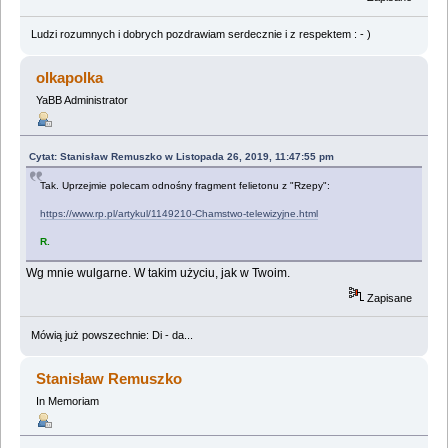
Ludzi rozumnych i dobrych pozdrawiam serdecznie i z respektem : - )
olkapolka
YaBB Administrator
Cytat: Stanisław Remuszko w Listopada 26, 2019, 11:47:55 pm
Tak. Uprzejmie polecam odnośny fragment felietonu z "Rzepy":
https://www.rp.pl/artykul/1149210-Chamstwo-telewizyjne.html
R.
Wg mnie wulgarne. W takim użyciu, jak w Twoim.
Zapisane
Mówią już powszechnie: Di - da...
Stanisław Remuszko
In Memoriam