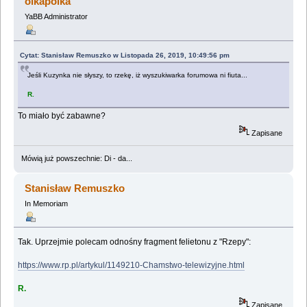
olkapolka
YaBB Administrator
Cytat: Stanisław Remuszko w Listopada 26, 2019, 10:49:56 pm
Jeśli Kuzynka nie słyszy, to rzekę, iż wyszukiwarka forumowa ni fiuta...
R.
To miało być zabawne?
Zapisane
Mówią już powszechnie: Di - da...
Stanisław Remuszko
In Memoriam
Tak. Uprzejmie polecam odnośny fragment felietonu z "Rzepy":
https://www.rp.pl/artykul/1149210-Chamstwo-telewizyjne.html
R.
Zapisane