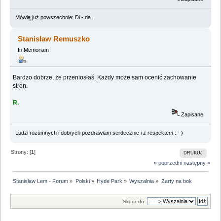
Mówią już powszechnie: Di - da...
Stanisław Remuszko
In Memoriam
Bardzo dobrze, że przeniosłaś. Każdy może sam ocenić zachowanie
stron.
R.
Zapisane
Ludzi rozumnych i dobrych pozdrawiam serdecznie i z respektem : - )
Strony: [
1
]
DRUKUJ
« poprzedni
następny »
Stanisław Lem - Forum
»
Polski
»
Hyde Park
»
Wyszalnia
»
Żarty na bok
Skocz do: