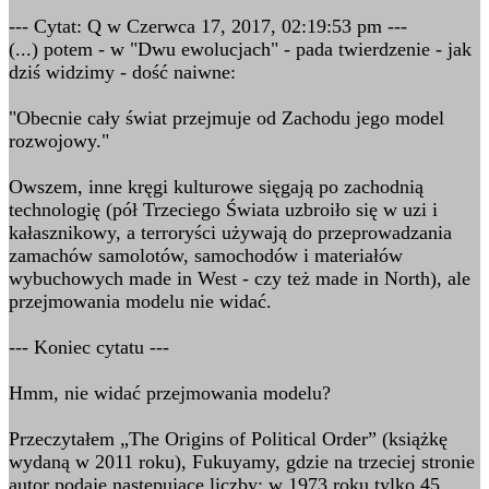
--- Cytat: Q w Czerwca 17, 2017, 02:19:53 pm ---
(...) potem - w "Dwu ewolucjach" - pada twierdzenie - jak
dziś widzimy - dość naiwne:
"Obecnie cały świat przejmuje od Zachodu jego model
rozwojowy."
Owszem, inne kręgi kulturowe sięgają po zachodnią
technologię (pół Trzeciego Świata uzbroiło się w uzi i
kałasznikowy, a terroryści używają do przeprowadzania
zamachów samolotów, samochodów i materiałów
wybuchowych made in West - czy też made in North), ale
przejmowania modelu nie widać.
--- Koniec cytatu ---
Hmm, nie widać przejmowania modelu?
Przeczytałem „The Origins of Political Order” (książkę
wydaną w 2011 roku), Fukuyamy, gdzie na trzeciej stronie
autor podaje następujące liczby: w 1973 roku tylko 45