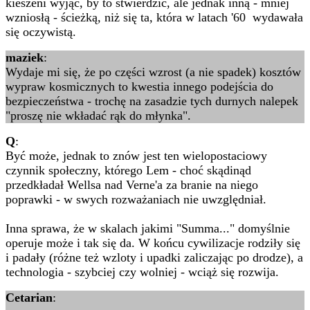
kieszeni wyjąć, by to stwierdzić, ale jednak inną - mniej
wzniosłą - ścieżką, niż się ta, która w latach '60 wydawała
się oczywistą.
maziek
:
Wydaje mi się, że po części wzrost (a nie spadek) kosztów
wypraw kosmicznych to kwestia innego podejścia do
bezpieczeństwa - trochę na zasadzie tych durnych nalepek
"proszę nie wkładać rąk do młynka".
Q
:
Być może, jednak to znów jest ten wielopostaciowy
czynnik społeczny, którego Lem - choć skądinąd
przedkładał Wellsa nad Verne'a za branie na niego
poprawki - w swych rozważaniach nie uwzględniał.
Inna sprawa, że w skalach jakimi "Summa..." domyślnie
operuje może i tak się da. W końcu cywilizacje rodziły się
i padały (różne też wzloty i upadki zaliczając po drodze), a
technologia - szybciej czy wolniej - wciąż się rozwija.
Cetarian
: