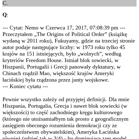
C.
Q
:
--- Cytat: Nemo w Czerwca 17, 2017, 07:08:39 pm ---
Przeczytałem „The Origins of Political Order” (książkę
wydaną w 2011 roku), Fukuyamy, gdzie na trzeciej stronie
autor podaje następujące liczby: w 1973 roku tylko 45
krajów na 151 istniejących, było „wolnych”, według
kryteriów Freedom House. Istniał blok sowiecki, w
Hiszpanii, Portugalii i Grecji panowały dyktatury, w
Chinach rządził Mao, większość krajów Ameryki
łacińskiej była rządzona przez junty wojskowe.
--- Koniec cytatu ---
Pewnie wszystko zależy od przyjętej definicji. Dla mnie
Hiszpania, Portugalia, Grecja i nawet blok sowiecki (w
większości) to część zachodniego kręgu kulturowego
(którego nie utożsamiałbym tak prosto z geograficznym
zasięgiem obecnego rozumienia demokracji czy ze
społeczeństwem obywatelskim), Ameryka Łacińska
również (gdzieś tak w 3/4) - bo dominujący tam model