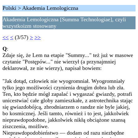
Polski > Akademia Lemologiczna
Akademia Lemologiczna [Summa Technologiae], czyli
wszystkoizm stosowany
<<
<
(3/57)
>
>>
Q
:
Zdaje się, że Lem na etapie "Summy..." też już w masowe
czytanie "Postępów..." nie wierzył (a przynajmniej
deklarował, ze nie wierzy), napisał bowiem:
"Jak dotąd, człowiek nie wyogromniał. Wyogromniały
tylko jego możliwości czynienia drugim dobra lub zła.
Ten, kto będzie mógł zapalać i wygaszać gwiazdy, potrafi
unicestwiać całe globy zamieszkałe, z astrotechnika stając
się gwiazdobójcą, zbrodniarzem o randze nie byle jakiej,
bo kosmicznej. Jeśli tamto, również i to jest, jakkolwiek
nieprawdopodobne, jakkolwiek nikłą obciążone szansą
ziszczenia, możliwe.
Nieprawdopodobieństwo — dodam od razu niezbędne