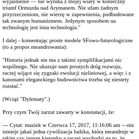
wyjaśnienie — nie wynika z mojej wiary w konieczny
triumf Ormuzda nad Arymanem. Nie ufam żadnym
przyrzeczeniom, nie wierzę w zapewnienia, podbudowane
tak zwanym humanizmem. Jedynym sposobem na
technologię jest inna technologia."
I dalej - komentując proste modele SFowo-futurologiczne
(to a propos meandrowania):
"Historia jednak nie ma z takimi symplifikacjami nic
wspólnego. Nie ukazuje nam prostych dróg rozwoju,
raczej wijące się zygzaki ewolucji nieliniowej, a więc i z
kanonami eleganckiego budownictwa trzeba się niestety
rozstać."
(Wciąż "Dylematy".)
Przy czym Twój zarzut zawarty w konstatacji, że:
--- Cytat: maziek w Czerwca 17, 2017, 11:16:06 am ---nie
istnieje jakaś jedna cywilizacja ludzka, która meandruje w
takim czy innym kierunku a raczej wychodzi na to, że