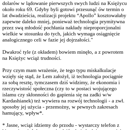
dolarów w lądowanie pierwszych swych ludzi na Księżycu
około roku 69. Gdyby byli gotowi przesunąć ów termin o
lat dwadzieścia, realizacji projektu “Apollo” kosztowałaby
zapewne daleko mniej, ponieważ technologia prymitywna
przez swą młodość pochłania nakłady nieproporcjonalni
wielkie w stosunku do tych, jakich wymaga osiągnięcie
analogicznego celi w fazie jej dojrzałości."
Dwakroć tyle (z okładem) bowiem minęło, a z powrotem
na Księżyc wciąż trudności.
Przy czym mam wrażenie, że tego typu miskalkulacje
wzięły się stąd, że Lem założył, iż technologia pociągnie
za sobą resztę, tymczasem dziś widzimy, że ekonomia i
rzeczywistość społeczna (czy to w postaci wojującego
islamu czy skłonności do gapienia się na zadki w/w
Kardashianek) też wywiera na rozwój technologii - a zwł.
sposoby jej użycia - przemożny, w pewnych zakresach
hamujący, wpływ*.
* Jasne, wciąż idziemy do przodu - wystarczy telefon z