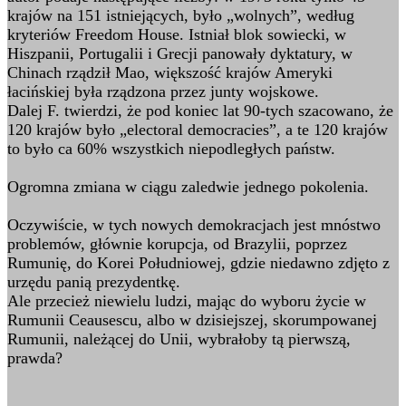
krajów na 151 istniejących, było „wolnych”, według
kryteriów Freedom House. Istniał blok sowiecki, w
Hiszpanii, Portugalii i Grecji panowały dyktatury, w
Chinach rządził Mao, większość krajów Ameryki
łacińskiej była rządzona przez junty wojskowe.
Dalej F. twierdzi, że pod koniec lat 90-tych szacowano, że
120 krajów było „electoral democracies”, a te 120 krajów
to było ca 60% wszystkich niepodległych państw.
Ogromna zmiana w ciągu zaledwie jednego pokolenia.
Oczywiście, w tych nowych demokracjach jest mnóstwo
problemów, głównie korupcja, od Brazylii, poprzez
Rumunię, do Korei Południowej, gdzie niedawno zdjęto z
urzędu panią prezydentkę.
Ale przecież niewielu ludzi, mając do wyboru życie w
Rumunii Ceausescu, albo w dzisiejszej, skorumpowanej
Rumunii, należącej do Unii, wybrałoby tą pierwszą,
prawda?