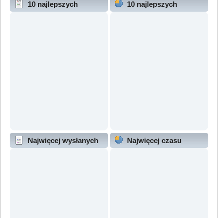
10 najlepszych
10 najlepszych
wątków (wg odpowiedzi)
wątków (wg wyświetleń)
Najwięcej wysłanych
Najwięcej czasu
wątków
online