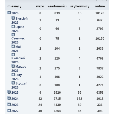
W
miesięcy
wątki
wiadomości
użytkownicy
online
2026
8
839
15
10170
79
Sierpień
1
13
0
647
2
2026
Lipiec
0
66
3
2793
11
2026
Czerwiec
0
75
1
10170
15
2026
Maj
2
104
2
2636
12
2026
Kwiecień
2
120
4
4768
11
2026
Marzec
2
175
3
7837
10
2026
Luty
1
106
1
4022
7
2026
Styczeń
0
180
1
4271
9
2026
2025
9
2526
55
6353
81
2024
42
2715
682
1018
47
2023
24
4139
89
331
12
2022
40
4264
85
398
11