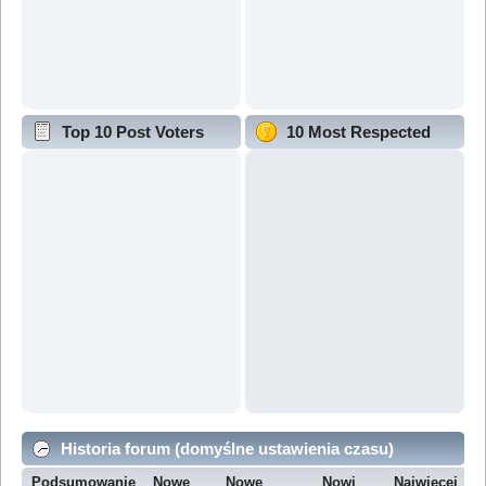
Top 10 Post Voters
10 Most Respected
Historia forum (domyślne ustawienia czasu)
Podsumowanie
Nowe
Nowe
Nowi
Najwięcej