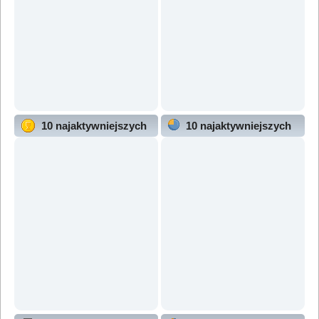
10 najaktywniejszych
10 najaktywniejszych
użytkowników
działów