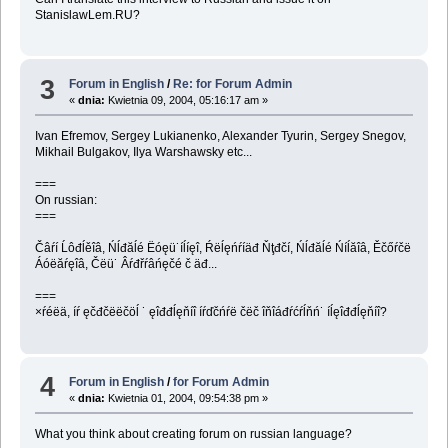
StanislawLem.RU?
3
Forum in English
/
Re: for Forum Admin
«
dnia:
Kwietnia 09, 2004, 05:16:17 am »
Ivan Efremov, Sergey Lukianenko, Alexander Tyurin, Sergey Snegov,
Mikhail Bulgakov, Ilya Warshawsky etc...
===
On russian:
===
Čâŕí Ĺôđĺěîâ, Ńĺđăĺé Ëóęü˙íĺíęî, Ŕëĺęńŕíäđ Ňţđčí, Ńĺđăĺé Ńíĺăîâ, Ěčőŕčë
Áóëăŕęîâ, Čëü˙ Âŕđřŕâńęčé č äđ...
===
×ŕéëä, íŕ ęčđčëëčöĺ ˙ ęîđđĺęňíî íŕďčńŕë čëč îňîáđŕćŕĺňń˙ íĺęîđđĺęňíî?
4
Forum in English
/
for Forum Admin
«
dnia:
Kwietnia 01, 2004, 09:54:38 pm »
What you think about creating forum on russian language?