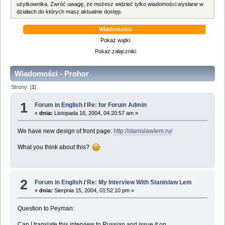
użytkownika. Zwróć uwagę, że możesz widzieć tylko wiadomości wysłane w
działach do których masz aktualnie dostęp.
Wiadomości
Pokaż wątki
Pokaż załączniki
Wiadomości - Prohor
Strony: [
1
]
1
Forum in English
/
Re: for Forum Admin
«
dnia:
Listopada 16, 2004, 04:20:57 am »
We have new design of front page:
http://stanislawlem.ru/
What you think about this?
2
Forum in English
/
Re: My Interview With Stanislaw Lem
«
dnia:
Sierpnia 15, 2004, 01:52:10 pm »
Question to Peyman:
Can I translate this interview to Russian and issue it on