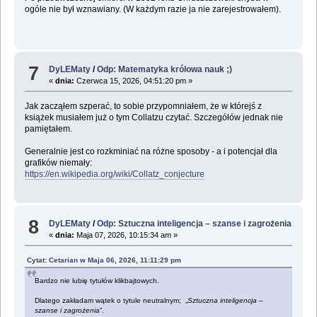
ogóle nie był wznawiany. (W każdym razie ja nie zarejestrowałem).
7
DyLEMaty
/
Odp: Matematyka królowa nauk ;)
«
dnia:
Czerwca 15, 2026, 04:51:20 pm »
Jak zacząłem szperać, to sobie przypomniałem, że w którejś z
książek musiałem już o tym Collatzu czytać. Szczegółów jednak nie
pamiętałem.
Generalnie jest co rozkminiać na różne sposoby - a i potencjał dla
grafików niemały:
https://en.wikipedia.org/wiki/Collatz_conjecture
8
DyLEMaty
/
Odp: Sztuczna inteligencja – szanse i zagrożenia
«
dnia:
Maja 07, 2026, 10:15:34 am »
Cytat: Cetarian w Maja 06, 2026, 11:11:29 pm
Bardzo nie lubię tytułów klikbajtowych.
Dlatego zakładam wątek o tytule neutralnym; „
Sztuczna inteligencja –
szanse i zagrożenia
”.