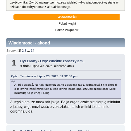
użytkownika. Zwróć uwagę, że możesz widzieć tylko wiadomości wysłane w
działach do których masz aktualnie dostęp.
Wiadomości
Pokaż wątki
Pokaż załączniki
Wiadomości - akond
Strony: [
1
]
2
3
...
14
1
DyLEMaty
/
Odp: Właśnie zobaczyłem...
«
dnia:
Lipca 30, 2026, 09:56:56 am »
Cytat: Terminus w Lipca 29, 2026, 11:32:00 pm
A, bóg zapłać. No tak, dziękuję za tę uprzejmą radę, jednakowóż nie chodzi
o to by nie mieć miniatury, a jeno by nie miała ona 1900px szerokości. Mieć
miniaturę to ja chcę i lubię.
A, myślałem, że masz tak jak ja. Bo ja organicznie nie cierpię miniatur
z jutuby, więc możliwość przekształcenia ich w linki to dla mnie
ogromna ulga.