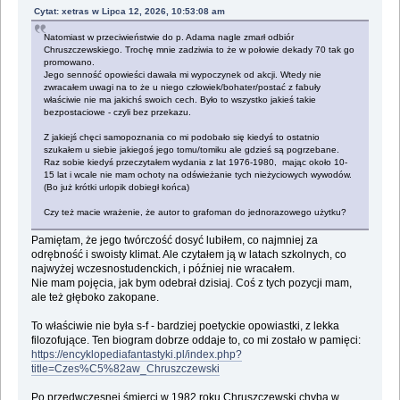
Cytat: xetras w Lipca 12, 2026, 10:53:08 am
Natomiast w przeciwieństwie do p. Adama nagle zmarł odbiór
Chruszczewskiego. Trochę mnie zadziwia to że w połowie dekady 70 tak go
promowano.
Jego senność opowieści dawała mi wypoczynek od akcji. Wtedy nie
zwracałem uwagi na to że u niego człowiek/bohater/postać z fabuły
właściwie nie ma jakichś swoich cech. Było to wszystko jakieś takie
bezpostaciowe - czyli bez przekazu.
Z jakiejś chęci samopoznania co mi podobało się kiedyś to ostatnio
szukałem u siebie jakiegoś jego tomu/tomiku ale gdzieś są pogrzebane.
Raz sobie kiedyś przeczytałem wydania z lat 1976-1980, mając około 10-
15 lat i wcale nie mam ochoty na odświeżanie tych nieżyciowych wywodów.
(Bo już krótki urlopik dobiegł końca)
Czy też macie wrażenie, że autor to grafoman do jednorazowego użytku?
Pamiętam, że jego twórczość dosyć lubiłem, co najmniej za
odrębność i swoisty klimat. Ale czytałem ją w latach szkolnych, co
najwyżej wczesnostudenckich, i później nie wracałem.
Nie mam pojęcia, jak bym odebrał dzisiaj. Coś z tych pozycji mam,
ale też głęboko zakopane.
To właściwie nie była s-f - bardziej poetyckie opowiastki, z lekka
filozofujące. Ten biogram dobrze oddaje to, co mi zostało w pamięci:
https://encyklopediafantastyki.pl/index.php?
title=Czes%C5%82aw_Chruszczewski
Po przedwczesnej śmierci w 1982 roku Chruszczewski chyba w