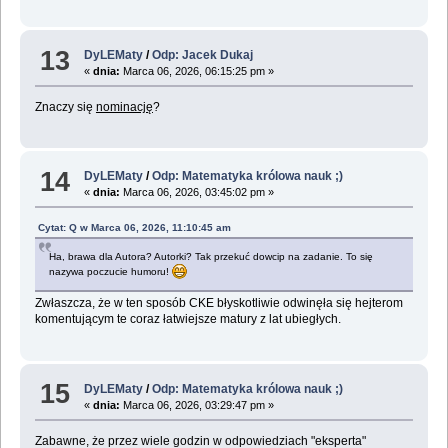
13
DyLEMaty
/
Odp: Jacek Dukaj
«
dnia:
Marca 06, 2026, 06:15:25 pm »
Znaczy się
nominację
?
14
DyLEMaty
/
Odp: Matematyka królowa nauk ;)
«
dnia:
Marca 06, 2026, 03:45:02 pm »
Cytat: Q w Marca 06, 2026, 11:10:45 am
Ha, brawa dla Autora? Autorki? Tak przekuć dowcip na zadanie. To się
nazywa poczucie humoru!
Zwłaszcza, że w ten sposób CKE błyskotliwie odwinęła się hejterom
komentującym te coraz łatwiejsze matury z lat ubiegłych.
15
DyLEMaty
/
Odp: Matematyka królowa nauk ;)
«
dnia:
Marca 06, 2026, 03:29:47 pm »
Zabawne, że przez wiele godzin w odpowiedziach "eksperta"