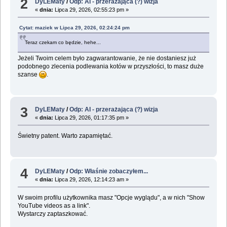
2
DyLEMaty
/
Odp: AI - przerażająca (?) wizja
«
dnia:
Lipca 29, 2026, 02:55:23 pm »
Cytat: maziek w Lipca 29, 2026, 02:24:24 pm
Teraz czekam co będzie, hehe...
Jeżeli Twoim celem było zagwarantowanie, że nie dostaniesz już
podobnego zlecenia podlewania kotów w przyszłości, to masz duże
szanse
.
3
DyLEMaty
/
Odp: AI - przerażająca (?) wizja
«
dnia:
Lipca 29, 2026, 01:17:35 pm »
Świetny patent. Warto zapamiętać.
4
DyLEMaty
/
Odp: Właśnie zobaczyłem...
«
dnia:
Lipca 29, 2026, 12:14:23 am »
W swoim profilu użytkownika masz "Opcje wyglądu", a w nich "Show
YouTube videos as a link".
Wystarczy zaptaszkować.