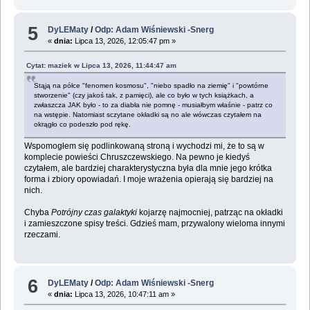
5
DyLEMaty
/
Odp: Adam Wiśniewski -Snerg
«
dnia:
Lipca 13, 2026, 12:05:47 pm »
Cytat: maziek w Lipca 13, 2026, 11:44:47 am
Stąją na półce "fenomen kosmosu", "niebo spadło na ziemię" i "powtórne
stworzenie" (czy jakoś tak, z pamięci), ale co było w tych książkach, a
zwłaszcza JAK było - to za diabła nie pomnę - musiałbym właśnie - patrz co
na wstępie. Natomiast sczytane okładki są no ale wówczas czytałem na
okrągło co podeszło pod rękę.
Wspomogłem się podlinkowaną stroną i wychodzi mi, że to są w
komplecie powieści Chruszczewskiego. Na pewno je kiedyś
czytałem, ale bardziej charakterystyczna była dla mnie jego krótka
forma i zbiory opowiadań. I moje wrażenia opierają się bardziej na
nich.
Chyba
Potrójny czas galaktyki
kojarzę najmocniej, patrząc na okładki
i zamieszczone spisy treści. Gdzieś mam, przywalony wieloma innymi
rzeczami.
6
DyLEMaty
/
Odp: Adam Wiśniewski -Snerg
«
dnia:
Lipca 13, 2026, 10:47:11 am »