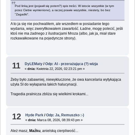
Pod linką jest (pojawił się potem?) spis treści. W istocie wszystkie (w tym
przez Ciebie wymienione), a raczej prawie wszystkie, niestety, bo bez
"Zagadki".
A to ja się nie pochwaliłem, ale wszedłem w posiadanie tego
wydania, więc zweryfikowałem zawartość. Ładne, mogę polecić, jeśli
ktoś nie ma żadnego z ilustracjami Mroza (albo, jak ja, miał stare
rozkawałkowane na pojedyncze strony).
11
DyLEMaty
/
Odp: AI - przerażająca (?) wizja
«
dnia:
Kwietnia 22, 2026, 02:23:21 pm »
Żeby było zabawniej, niewykluczone, że owa kancelaria wytykająca
użyła SI do wyłapania takich halucynacji.
Tragedia pralnicza zbliża się wielkimi krokami...
12
Hyde Park
/
Odp: Ja, Remuszko :-)
«
dnia:
Marca 08, 2026, 08:39:43 pm »
Ależ masz,
Maźku
, anielską cierpliwość...