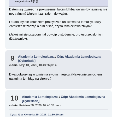
o nie jest wina AI[/b])
Dałem się zwieść na pokuszenie Twoim klikbajtowym (bynajmniej nie
neutralnym) tytułem i zajrzałem do wątku.
I pudło, by nie znalazłem praktycznie ani słowa na temat tytułowy.
Zamierzasz zacząć o nim pisać, czy to taka celowa zmyła?
(Jakoś mi się przypomniał dowcip o studencie, profesorze, słoniu i
dżdżownicy).
9
Akademia Lemologiczna
/
Odp: Akademia Lemologiczna
[Cyberiada]
«
dnia:
Maja 01, 2026, 10:43:26 pm »
Dwa potwory są w tomie na swoim miejscu. (Nawet nie zwróciłem
uwagi na ten błąd na stronie.)
10
Akademia Lemologiczna
/
Odp: Akademia Lemologiczna
[Cyberiada]
«
dnia:
Kwietnia 30, 2026, 02:46:33 pm »
Cytat: Q w Kwietnia 29, 2026, 11:30:10 pm