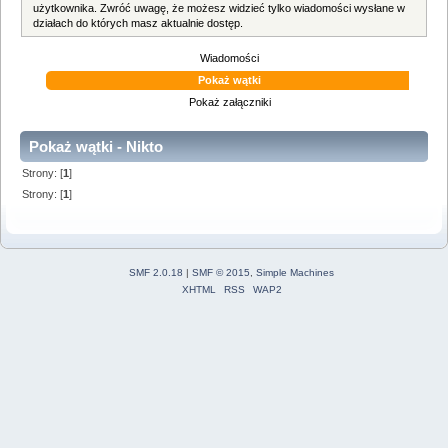
użytkownika. Zwróć uwagę, że możesz widzieć tylko wiadomości wysłane w
działach do których masz aktualnie dostęp.
Wiadomości
Pokaż wątki
Pokaż załączniki
Pokaż wątki - Nikto
Strony: [
1
]
Strony: [
1
]
SMF 2.0.18
|
SMF © 2015
,
Simple Machines
XHTML
RSS
WAP2