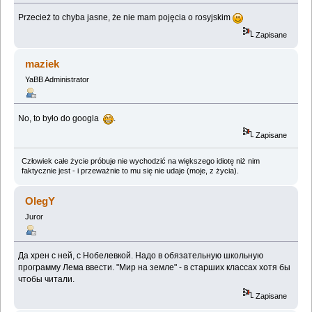
Przecież to chyba jasne, że nie mam pojęcia o rosyjskim
Zapisane
maziek
YaBB Administrator
No, to było do googla
.
Zapisane
Człowiek całe życie próbuje nie wychodzić na większego idiotę niż nim
faktycznie jest - i przeważnie to mu się nie udaje (moje, z życia).
OlegY
Juror
Да хрен с ней, с Нобелевкой. Надо в обязательную школьную
программу Лема ввести. "Мир на земле" - в старших классах хотя бы
чтобы читали.
Zapisane