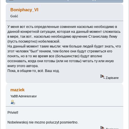
признания (Przeczytany 156714 razy)
Boniphacy_VI
Gość
У меня вот есть определенные сомнения насколько необходимо в
данной конкретной ситуации, которая на данный момент сложилась
в мире, так вот.. насколько необходимо вручение Станиславу Лему
(пусть посмертно) нобелевской.
На данный момент такие мысли: чем больше людей будет знать, что
этот человек "был" гением, тем более они будут стремиться его
понять, но в то же время все (большинство) будут вполне
осознавать, когда они готовы (или не готовы) читать ту или иную
книгу этого автора.
Пока, в общем-то, всё. Ваш ход.
Zapisane
maziek
YaBB Administrator
Priviet!
Nobelewskoj nie mozno poluczyt posmiertno.