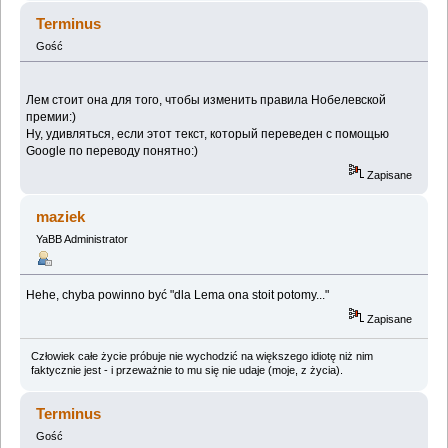
Terminus
Gość
Лем стоит она для того, чтобы изменить правила Нобелевской
премии:)
Ну, удивляться, если этот текст, который переведен с помощью
Google по переводу понятно:)
Zapisane
maziek
YaBB Administrator
Hehe, chyba powinno być "dla Lema ona stoit potomy..."
Zapisane
Człowiek całe życie próbuje nie wychodzić na większego idiotę niż nim
faktycznie jest - i przeważnie to mu się nie udaje (moje, z życia).
Terminus
Gość