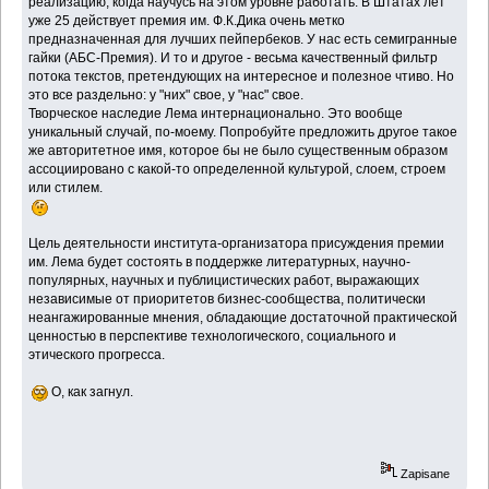
реализацию, когда научусь на этом уровне работать. В Штатах лет
уже 25 действует премия им. Ф.К.Дика очень метко
предназначенная для лучших пейпербеков. У нас есть семигранные
гайки (АБС-Премия). И то и другое - весьма качественный фильтр
потока текстов, претендующих на интересное и полезное чтиво. Но
это все раздельно: у "них" свое, у "нас" свое.
Творческое наследие Лема интернационально. Это вообще
уникальный случай, по-моему. Попробуйте предложить другое такое
же авторитетное имя, которое бы не было существенным образом
ассоциировано с какой-то определенной культурой, слоем, строем
или стилем.
Цель деятельности института-организатора присуждения премии
им. Лема будет состоять в поддержке литературных, научно-
популярных, научных и публицистических работ, выражающих
независимые от приоритетов бизнес-сообщества, политически
неангажированные мнения, обладающие достаточной практической
ценностью в перспективе технологического, социального и
этического прогресса.
О, как загнул.
Zapisane