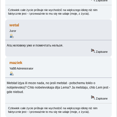
Zapisane
Człowiek całe życie próbuje nie wychodzić na większego idiotę niż nim
faktycznie jest - i przeważnie to mu się nie udaje (moje, z życia).
wetal
Juror
Ага,человеку уже и помечтать нельзя.
Zapisane
maziek
YaBB Administrator
Metstat lzjya ili moze nada, no jesli metstat - potschemu toklo o
nobjelevskoj? Chto nobelevskaja dlja Lema? Ja metstaju, chto Lem jest -
gde niebud.
Zapisane
Człowiek całe życie próbuje nie wychodzić na większego idiotę niż nim
faktycznie jest - i przeważnie to mu się nie udaje (moje, z życia).