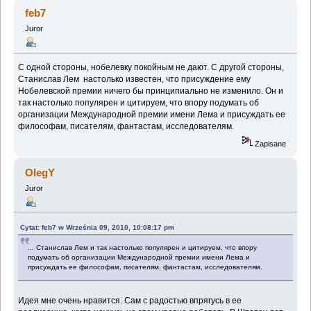
feb7
Juror
С одной стороны, нобелевку покойным не дают. С другой стороны,
Станислав Лем настолько известен, что присуждение ему
Нобелевской премии ничего бы принципиально не изменило. Он и
так настолько популярен и цитируем, что впору подумать об
организации Международной премии имени Лема и присуждать ее
философам, писателям, фантастам, исследователям.
Zapisane
OlegY
Juror
Cytat: feb7 w Września 09, 2010, 10:08:17 pm
... Станислав Лем и так настолько популярен и цитируем, что впору
подумать об организации Международной премии имени Лема и
присуждать ее философам, писателям, фантастам, исследователям.
Идея мне очень нравится. Сам с радостью впрягусь в ее