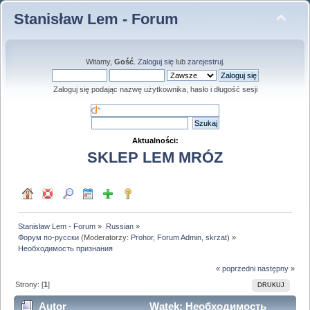
Stanisław Lem - Forum
Witamy,
Gość
.
Zaloguj się
lub
zarejestruj
.
Zaloguj się podając nazwę użytkownika, hasło i długość sesji
Aktualności:
SKLEP LEM MRÓZ
Stanisław Lem - Forum
»
Russian
»
Форум по-русски
(Moderatorzy:
Prohor
,
Forum Admin
,
skrzat
) »
Необходимость признания
« poprzedni
następny »
Strony: [
1
]
DRUKUJ
Autor
Wątek: Необходимость