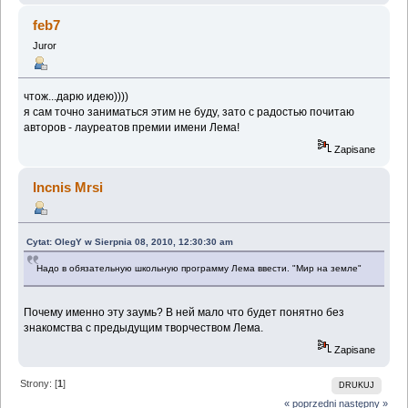
feb7
Juror
чтож...дарю идею))))
я сам точно заниматься этим не буду, зато с радостью почитаю
авторов - лауреатов премии имени Лема!
Zapisane
Incnis Mrsi
Cytat: OlegY w Sierpnia 08, 2010, 12:30:30 am
Надо в обязательную школьную программу Лема ввести. "Мир на земле"
Почему именно эту заумь? В ней мало что будет понятно без
знакомства с предыдущим творчеством Лема.
Zapisane
Strony: [
1
]
DRUKUJ
« poprzedni
następny »