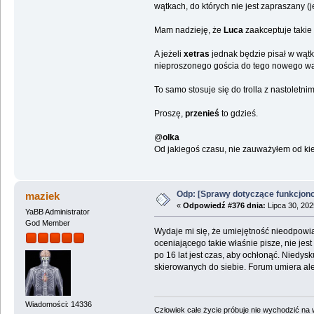
wątkach, do których nie jest zapraszany (
Mam nadzieję, że
Luca
zaakceptuje takie
A jeżeli
xetras
jednak będzie pisał w wątka
nieproszonego gościa do tego nowego wą
To samo stosuje się do trolla z nastoletni
Proszę,
przenieś
to gdzieś.
@
olka
Od jakiegoś czasu, nie zauważyłem od kie
Odp: [Sprawy dotyczące funkcjon
maziek
«
Odpowiedź #376 dnia:
Lipca 30, 202
YaBB Administrator
God Member
Wydaje mi się, że umiejętność nieodpowia
oceniającego takie właśnie pisze, nie je
po 16 lat jest czas, aby ochłonąć. Niedy
skierowanych do siebie. Forum umiera al
Wiadomości: 14336
Człowiek całe życie próbuje nie wychodzić na wi