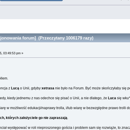
jonowania forum] (Przeczytany 1006179 razy)
5, 03:49:53 pm »
ollem.
encja z
Lucą
o Unii, gdyby
xetrasa
nie było na Forum. Być może skończyłaby się po
dy, kiedy jednemu z nas odechce się pisać o Unii, a nie dlatego, że
Luca
się wku**
rę w możliwość edukacji/naprawy trolla, i/lub wiarę w bezwzględne prawo trolli 
ch, których założyciele go nie zapraszają
.
 chciał występować w roli nieproszonego gościa i problem sam się rozwiąże, to znac