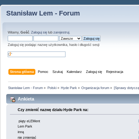
Stanisław Lem - Forum
Witamy,
Gość
.
Zaloguj się
lub
zarejestruj
.
Zaloguj się podając nazwę użytkownika, hasło i długość sesji
Strona główna
Pomoc
Szukaj
Kalendarz
Zaloguj się
Rejestracja
Stanisław Lem - Forum
»
Polski
»
Hyde Park
»
Organizacja forum
»
[Sprawy dotyczą
Ankieta
Czy zmienić nazwę działu Hyde Park na:
piąty eLEMent
Lem Park
inną
nie zmieniać