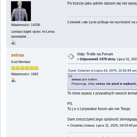
Po trzecie jako admin staram się nie wy
Człowiek całe życie próbuje nie wychodzić na wi
Wiadomości: 14336
zamiast bajek ojciec mi Lema
opowiadał...
Odp: Trolle na Forum
xetras
«
Odpowiedź #379 dnia:
Lipca 31, 202
God Member
Cytat: Cetarian w Lipca 24, 1975, 12:52:59 am
Wiadomości: 1682
xetras
jest trollem.
Proponuję, żeby
xetras
nie pisał w wątkach,
To mnie wywal z prywatnych swoich tema
PS.
To j e s t prywatne forum ale nie Twoje
Sam zniszczyłeś jego spójność domagając
«
Ostatnia zmiana: Lipca 31, 2025, 04:03:49 