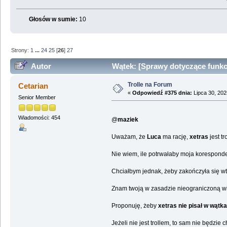
Głosów w sumie:
10
Strony:
1
...
24
25
[
26
]
27
Autor
Wątek: [Sprawy dotyczące funkc
Trolle na Forum
Cetarian
«
Odpowiedź #375 dnia:
Lipca 30, 202
Senior Member
Wiadomości: 454
@
maziek
Uważam, że
Luca
ma rację,
xetras
jest tr
Nie wiem, ile potrwałaby moja korespond
Chciałbym jednak, żeby zakończyła się wte
Znam twoją w zasadzie nieograniczoną wia
Proponuję, żeby
xetras
nie pisał w wątka
Jeżeli nie jest trollem, to sam nie będzie