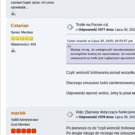
zamiast bajek ojciec mi Lema
opowiadał...
Trolle na Forum cd.
Cetarian
«
Odpowiedź #377 dnia:
Lipca 30, 202
Senior Member
Cytat: maziek w Lipca 30, 2025, 04:53:07 pm
Wiadomości: 454
Wydaje mi się, że umiejętność nieodpowiadania
szczególnie trudną do opanowania. Ja rozumie
uważanymi za trolle jest najlepszym sposobem
Czyli: wolność trollowania ponad wszystk
Dlaczego zmuszasz ludzi zainteresowanyc
Odpowiedz wprost: wolisz, żeby tu pisał
x
Odp: [Sprawy dotyczące funkcjon
maziek
«
Odpowiedź #378 dnia:
Lipca 30, 202
YaBB Administrator
God Member
Po pierwsze co do "czyli wolność trollow
Po drugie nikogo do niczego nie zmuszam