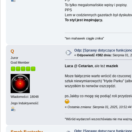
PS
To tylko megalomańskie wpisy i popisy.
PPS
Lem w codziennych gazetach był dyskutow
To styl jest inspirujący.
"ten mahawek ciągle znika"
Odp: [Sprawy dotyczące funkcjon
Q
«
Odpowiedź #382 dnia:
Sierpnia 01, 
Juror
God Member
Luca
@
Cetarian
, ale też
maziek
Moze faktycznie warto wrócić do rzuconej
sztuk niewymiarowych) "Hyde Parku" (albo
wszystkim to nerwów oszczędzi.
ps.Jakby co mogę się podiąć roli przydze
Wiadomości: 18048
.
Jego Induktywność
«
Ostatnia zmiana: Sierpnia 01, 2025, 10:51:4
"Wśród wydarzeń wszechświata nie ma ważnych
Odp: [Sprawy dotyczące funkcjon
Smok Eustachy