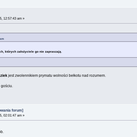
5, 12:57:43 am »
 am
ch, których założyciele go nie zapraszają
.
ziek
jest zwolennikiem prymatu wolności bełkotu nad rozumem.
 gościu.
owania forum]
5, 02:01:47 am »
b.