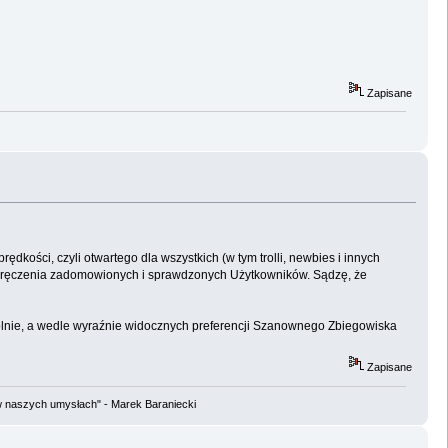
Zapisane
kości, czyli otwartego dla wszystkich (w tym trolli, newbies i innych
z poręczenia zadomowionych i sprawdzonych Użytkowników. Sądzę, że
owolnie, a wedle wyraźnie widocznych preferencji Szanownego Zbiegowiska
Zapisane
w naszych umysłach" - Marek Baraniecki