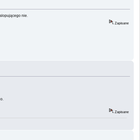
alopującego nie.
Zapisane
o.
Zapisane