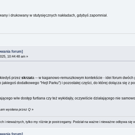
any i drukowany w stutysięcznych nakładach, gdybyś zapomniał.
owania forum]
2025, 10:44:48 am »
 kiedyś przez
skrzat
a -- w kaganowo-remuszkowym kontekście - idei forum dwóch pręd
 jakiegoś dodatkowego "Hejt Parku") i pozostałej części, do której dołącza się 
lającego w/w dostęp furtiana czy też wykidajły, oczywiście działającego nie sam
4 am wysłana przez Q
»
 i nieważnych, tylko my różnie je postrzegamy. Podział na ważne i nieważne odbywa się 
owania forum]