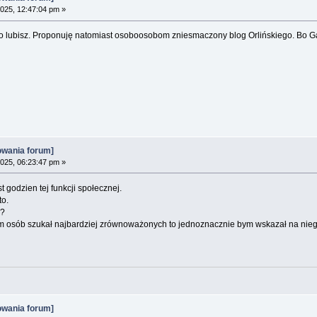
2025, 12:47:04 pm »
 co lubisz. Proponuję natomiast osoboosobom zniesmaczony blog Orlińskiego. Bo G
owania forum]
2025, 06:23:47 pm »
t godzien tej funkcji społecznej.
to.
y?
osób szukał najbardziej zrównoważonych to jednoznacznie bym wskazał na nieg
owania forum]