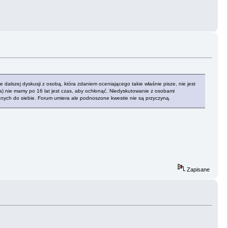
dalszej dyskusji z osobą, która zdaniem oceniającego takie właśnie pisze, nie jest
a) nie mamy po 16 lat jest czas, aby ochłonąć. Niedyskutowanie z osobami
anych do siebie. Forum umiera ale podnoszone kwestie nie są przyczyną.
Zapisane