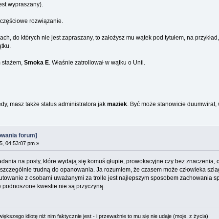
jest wypraszany).
 częściowe rozwiązanie.
ch, do których nie jest zapraszany, to założysz mu wątek pod tytułem, na przykład
tku.
m stażem,
Smoka E
. Właśnie zatrollował w wątku o Unii.
dy, masz także status administratora jak
maziek
. Być może stanowicie duumwirat, 
owania forum]
5, 04:53:07 pm »
dania na posty, które wydają się komuś głupie, prowokacyjne czy bez znaczenia, 
st szczególnie trudną do opanowania. Ja rozumiem, że czasem może człowieka szlag
skutowanie z osobami uważanymi za trolle jest najlepszym sposobem zachowania spo
e podnoszone kwestie nie są przyczyną.
ększego idiotę niż nim faktycznie jest - i przeważnie to mu się nie udaje (moje, z życia).