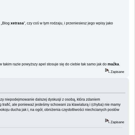
, „Blog
xetrasa
”, czy coś w tym rodzaju, i przeniesiesz jego wpisy jako
w takim razie powyższy apel stosuje się do ciebie tak samo jak do
maźka
.
Zapisane
czy niepodejmowanie dalszej dyskusji z osobą, która zdaniem
 trafić, ale ponieważ jesteśmy schowani za klawiaturą i (chyba) nie mamy
koju ducha jak i, na ogół, obniżenia częstotliwości niechcianych postów
Zapisane