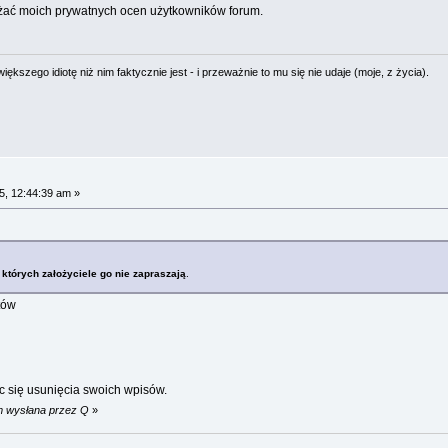
rażać moich prywatnych ocen użytkowników forum.
ększego idiotę niż nim faktycznie jest - i przeważnie to mu się nie udaje (moje, z życia).
5, 12:44:39 am »
 których założyciele go nie zapraszają
.
tów
 się usunięcia swoich wpisów.
pm wysłana przez Q
»