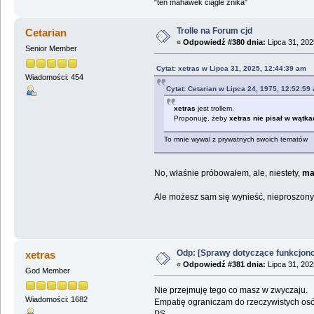
"ten mahawek ciągle znika"
Trolle na Forum cjd
Cetarian
«
Odpowiedź #380 dnia:
Lipca 31, 202
Senior Member
Cytat: xetras w Lipca 31, 2025, 12:44:39 am
Wiadomości: 454
Cytat: Cetarian w Lipca 24, 1975, 12:52:59
xetras
jest trollem.
Proponuję, żeby
xetras
nie pisał w wątka
To mnie wywal z prywatnych swoich tematów
No, właśnie próbowałem, ale, niestety,
ma
Ale możesz sam się wynieść, nieproszony
Odp: [Sprawy dotyczące funkcjon
xetras
«
Odpowiedź #381 dnia:
Lipca 31, 202
God Member
Nie przejmuję tego co masz w zwyczaju.
Wiadomości: 1682
Empatię ograniczam do rzeczywistych osó