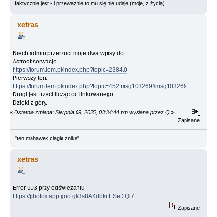
faktycznie jest - i przeważnie to mu się nie udaje (moje, z życia).
xetras
Niech admin przerzuci moje dwa wpisy do
Astroobserwacje
https://forum.lem.pl/index.php?topic=2384.0
Pierwszy ten:
https://forum.lem.pl/index.php?topic=452.msg103269#msg103269
Drugi jest trzeci licząc od linkowanego.
Dzięki z góry.
«
Ostatnia zmiana: Sierpnia 09, 2025, 03:34:44 pm wysłana przez Q
»
Zapisane
"ten mahawek ciągle znika"
xetras
Error 503 przy odświeżaniu
https://photos.app.goo.gl/3s8AKdbknESet3Qi7
Zapisane