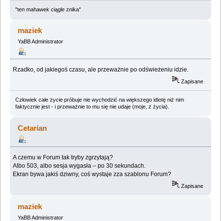
"ten mahawek ciągle znika"
maziek
YaBB Administrator
Rzadko, od jakiegoś czasu, ale przeważnie po odświeżeniu idzie.
Zapisane
Człowiek całe życie próbuje nie wychodzić na większego idiotę niż nim
faktycznie jest - i przeważnie to mu się nie udaje (moje, z życia).
Cetarian
A czemu w Forum tak tryby zgrzytają?
Albo 503, albo sesja wygasła – po 30 sekundach.
Ekran bywa jakiś dziwny, coś wystaje zza szablonu Forum?
Zapisane
maziek
YaBB Administrator