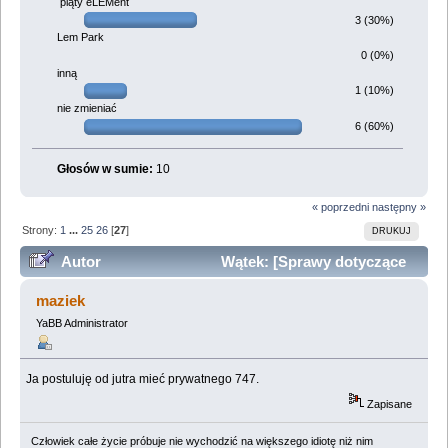
piąty eLEMent
3 (30%)
Lem Park
0 (0%)
inną
1 (10%)
nie zmieniać
6 (60%)
Głosów w sumie:
10
« poprzedni
następny »
Strony:
1
...
25
26
[
27
]
DRUKUJ
Autor
Wątek: [Sprawy dotyczące
funkcjonowania forum] (Przeczytany 1007555 razy)
maziek
YaBB Administrator
Ja postuluję od jutra mieć prywatnego 747.
Zapisane
Człowiek całe życie próbuje nie wychodzić na większego idiotę niż nim