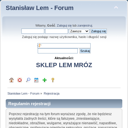
Stanisław Lem - Forum
Witamy,
Gość
.
Zaloguj się
lub
zarejestruj
.
Zaloguj się podając nazwę użytkownika, hasło i długość sesji
Aktualności:
SKLEP LEM MRÓZ
Stanisław Lem - Forum
»
Rejestracja
Regulamin rejestracji
Poprzez rejestrację na tym forum wyrażasz zgodę, że nie będziesz
wysyłał/a żadnych treści, które są fałszywe, zniesławiające,
niedokładne, obraźliwe, wulgarne, wyrażające nienawiść, napastliwe,
obsceniczne, profanujące orientację seksualną, grożące, naruszające