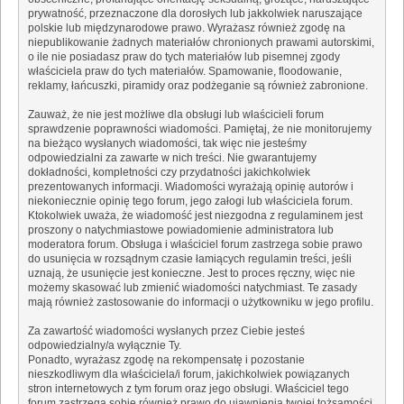
prywatność, przeznaczone dla dorosłych lub jakkolwiek naruszające
polskie lub międzynarodowe prawo. Wyrażasz również zgodę na
niepublikowanie żadnych materiałów chronionych prawami autorskimi,
o ile nie posiadasz praw do tych materiałów lub pisemnej zgody
właściciela praw do tych materiałów. Spamowanie, floodowanie,
reklamy, łańcuszki, piramidy oraz podżeganie są również zabronione.
Zauważ, że nie jest możliwe dla obsługi lub właścicieli forum
sprawdzenie poprawności wiadomości. Pamiętaj, że nie monitorujemy
na bieżąco wysłanych wiadomości, tak więc nie jesteśmy
odpowiedzialni za zawarte w nich treści. Nie gwarantujemy
dokładności, kompletności czy przydatności jakichkolwiek
prezentowanych informacji. Wiadomości wyrażają opinię autorów i
niekoniecznie opinię tego forum, jego załogi lub właściciela forum.
Ktokolwiek uważa, że wiadomość jest niezgodna z regulaminem jest
proszony o natychmiastowe powiadomienie administratora lub
moderatora forum. Obsługa i właściciel forum zastrzega sobie prawo
do usunięcia w rozsądnym czasie łamiących regulamin treści, jeśli
uznają, że usunięcie jest konieczne. Jest to proces ręczny, więc nie
możemy skasować lub zmienić wiadomości natychmiast. Te zasady
mają również zastosowanie do informacji o użytkowniku w jego profilu.
Za zawartość wiadomości wysłanych przez Ciebie jesteś
odpowiedzialny/a wyłącznie Ty.
Ponadto, wyrażasz zgodę na rekompensatę i pozostanie
nieszkodliwym dla właściciela/i forum, jakichkolwiek powiązanych
stron internetowych z tym forum oraz jego obsługi. Właściciel tego
forum zastrzega sobie również prawo do ujawnienia twojej tożsamości