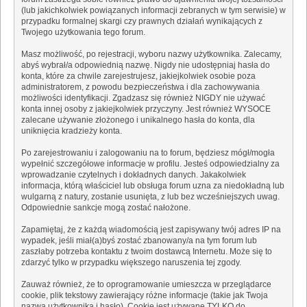
(lub jakichkolwiek powiązanych informacji zebranych w tym serwisie) w
przypadku formalnej skargi czy prawnych działań wynikających z
Twojego użytkowania tego forum.
Masz możliwość, po rejestracji, wyboru nazwy użytkownika. Zalecamy,
abyś wybrał/a odpowiednią nazwę. Nigdy nie udostępniaj hasła do
konta, które za chwile zarejestrujesz, jakiejkolwiek osobie poza
administratorem, z powodu bezpieczeństwa i dla zachowywania
możliwości identyfikacji. Zgadzasz się również NIGDY nie używać
konta innej osoby z jakiejkolwiek przyczyny. Jest również WYSOCE
zalecane używanie złożonego i unikalnego hasła do konta, dla
uniknięcia kradzieży konta.
Po zarejestrowaniu i zalogowaniu na to forum, będziesz mógł/mogła
wypełnić szczegółowe informacje w profilu. Jesteś odpowiedzialny za
wprowadzanie czytelnych i dokładnych danych. Jakakolwiek
informacja, którą właściciel lub obsługa forum uzna za niedokładną lub
wulgarną z natury, zostanie usunięta, z lub bez wcześniejszych uwag.
Odpowiednie sankcje mogą zostać nałożone.
Zapamiętaj, że z każdą wiadomością jest zapisywany twój adres IP na
wypadek, jeśli miał(a)byś zostać zbanowany/a na tym forum lub
zaszłaby potrzeba kontaktu z twoim dostawcą Internetu. Może się to
zdarzyć tylko w przypadku większego naruszenia tej zgody.
Zauważ również, że to oprogramowanie umieszcza w przeglądarce
cookie, plik tekstowy zawierający różne informacje (takie jak Twoja
nazwa użytkownika i hasło). Cookie jest używane TYLKO do