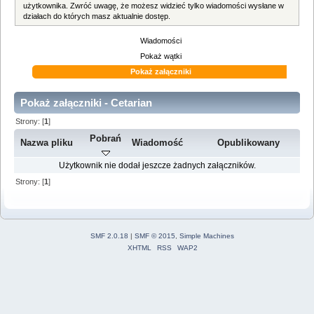
użytkownika. Zwróć uwagę, że możesz widzieć tylko wiadomości wysłane w
działach do których masz aktualnie dostęp.
Wiadomości
Pokaż wątki
Pokaż załączniki
Pokaż załączniki - Cetarian
Strony: [
1
]
Pobrań
Nazwa pliku
Wiadomość
Opublikowany
Użytkownik nie dodał jeszcze żadnych załączników.
Strony: [
1
]
SMF 2.0.18
|
SMF © 2015
,
Simple Machines
XHTML
RSS
WAP2