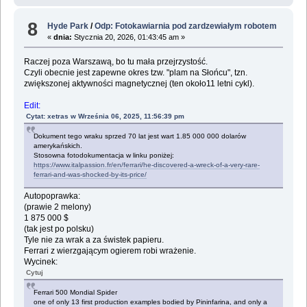
8
Hyde Park
/
Odp: Fotokawiarnia pod zardzewiałym robotem
«
dnia:
Stycznia 20, 2026, 01:43:45 am »
Raczej poza Warszawą, bo tu mała przejrzystość.
Czyli obecnie jest zapewne okres tzw. "plam na Słońcu", tzn.
zwiększonej aktywności magnetycznej (ten około11 letni cykl).
Edit:
Cytat: xetras w Września 06, 2025, 11:56:39 pm
Dokument tego wraku sprzed 70 lat jest wart 1.85 000 000 dolarów
amerykańskich.
Stosowna fotodokumentacja w linku poniżej:
https://www.italpassion.fr/en/ferrari/he-discovered-a-wreck-of-a-very-rare-
ferrari-and-was-shocked-by-its-price/
Autopoprawka:
(prawie 2 melony)
1 875 000 $
(tak jest po polsku)
Tyle nie za wrak a za świstek papieru.
Ferrari z wierzgającym ogierem robi wrażenie.
Wycinek:
Cytuj
Ferrari 500 Mondial Spider
one of only 13 first production examples bodied by Pininfarina, and only a