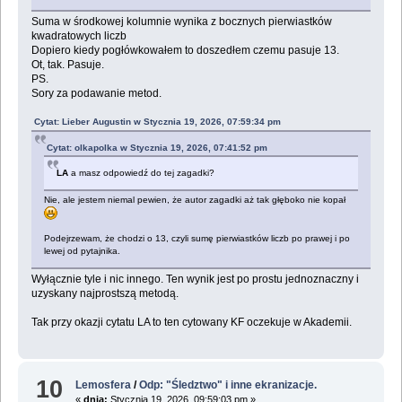
Suma w środkowej kolumnie wynika z bocznych pierwiastków
kwadratowych liczb
Dopiero kiedy pogłówkowałem to doszedłem czemu pasuje 13.
Ot, tak. Pasuje.
PS.
Sory za podawanie metod.
Cytat: Lieber Augustin w Stycznia 19, 2026, 07:59:34 pm
Cytat: olkapolka w Stycznia 19, 2026, 07:41:52 pm
LA
a masz odpowiedź do tej zagadki?
Nie, ale jestem niemal pewien, że autor zagadki aż tak głęboko nie kopał
Podejrzewam, że chodzi o 13, czyli sumę pierwiastków liczb po prawej i po
lewej od pytajnika.
Wyłącznie tyle i nic innego. Ten wynik jest po prostu jednoznaczny i
uzyskany najprostszą metodą.
Tak przy okazji cytatu LA to ten cytowany KF oczekuje w Akademii.
10
Lemosfera
/
Odp: "Śledztwo" i inne ekranizacje.
«
dnia:
Stycznia 19, 2026, 09:59:03 pm »