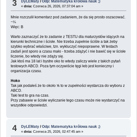
3
DyLEMaty
/
Odp: Matematyka królowa nauk ;)
«
dnia:
Czerwca 26, 2026, 07:37:04 am »
Mnie rozczulił komentarz pod zadaniem, że da się prosto oszacować.
~¼
Więc: B
Warto zaznaczyć że to zadanie z TESTU dla maturzystów idących na
kierunki techniczne i ścisłe. Nie trzeba zupełnie ściśle a tak żeby
szybko wybrać właściwe, tzn. wykluczyć niepoprawne. W testach
zadań jest sporo a czasu mało - trzeba zdążyć i nie bawić się w ścisłe
liczenie, bo wtedy nie zdąży się.
Jak ktoś ma 18 lat i bystre oko to wtedy zaliczy wiele z takich pytań
testowych ABCD. Poza tym oczywiście tęgi łeb jest konieczny i
organizacja czasu.
Hoko
Tak jak podałeś że to około ⅙ to w zupełności wystarcza do wyboru z
ABCD.
Taki test to gra na czas.
Przy zabawie w ścisłe wyliczanie tego czasu może nie wystarczyć na
wszystkie odpowiedzi.
4
DyLEMaty
/
Odp: Matematyka królowa nauk ;)
«
dnia:
Czerwca 25, 2026, 02:47:45 am »