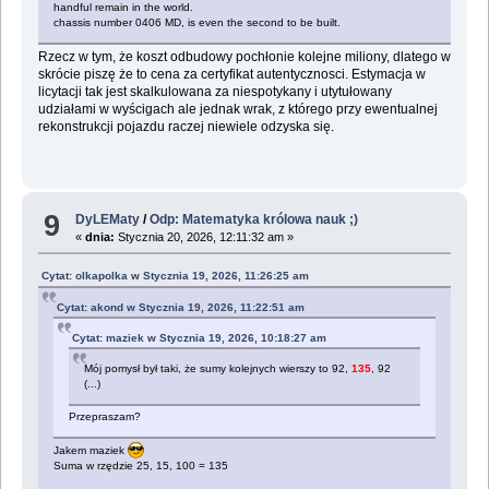
handful remain in the world.
chassis number 0406 MD, is even the second to be built.
Rzecz w tym, że koszt odbudowy pochłonie kolejne miliony, dlatego w
skrócie piszę że to cena za certyfikat autentycznosci. Estymacja w
licytacji tak jest skalkulowana za niespotykany i utytułowany
udziałami w wyścigach ale jednak wrak, z którego przy ewentualnej
rekonstrukcji pojazdu raczej niewiele odzyska się.
9
DyLEMaty
/
Odp: Matematyka królowa nauk ;)
«
dnia:
Stycznia 20, 2026, 12:11:32 am »
Cytat: olkapolka w Stycznia 19, 2026, 11:26:25 am
Cytat: akond w Stycznia 19, 2026, 11:22:51 am
Cytat: maziek w Stycznia 19, 2026, 10:18:27 am
Mój pomysł był taki, że sumy kolejnych wierszy to 92,
135
, 92
(...)
Przepraszam?
Jakem maziek
Suma w rzędzie 25, 15, 100 = 135