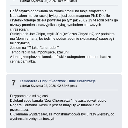
«
dnia:
Stycznia 25, 2026, 10:47:19 am »
Dość szybko odpowiada na swoim profilu na moje skojarzenia.
Napisałem mu, że raczej trylogia jest opus magnum Ph.K.D. o ile
czytelnik toleruje dzieła powstałe po tym jak 20.02.1974 roku olśnił go
różowy promień z naszyjnika z rybą, symbolem pierwszych
chrześcijan.
O inicjałach Joe Chipa, czyli: JCh (=~Jezus Chrystus?) też podałem
mu (domniemaną, bo jedynie podświadomie skojarzoną) sugestię i
mi przytaknął.
Jestem na YT jako: "arturrudolf"
Tempo replik ma imponujące, szacun!
A ten egzemplarz niskonakładówki z autografem autora to bardzo
cenna pamiątka.
7
Lemosfera
/
Odp: "Śledztwo" i inne ekranizacje.
«
dnia:
Stycznia 22, 2026, 02:52:43 pm »
Przypomniało mi się coś.
Dyletant spod kanału "Zew Choroszczy" nie zastosował reguły
Rogera Cormana. Kosmita jest za mały i tylko tumani a nie
przestrasza.
U Cormana wystarczało, że monstrum/potwór był 3 razy większy, co
wystarczało żeby nastraszyć.