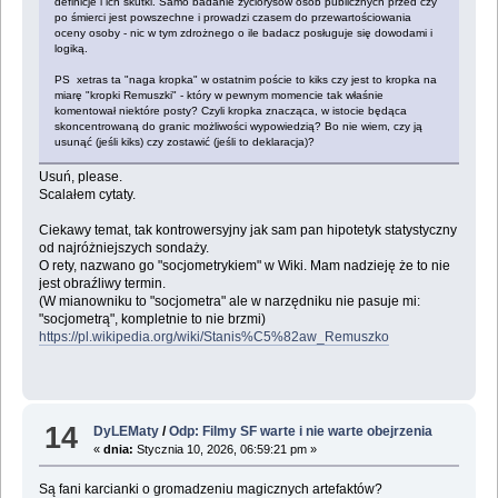
definicje i ich skutki. Samo badanie życiorysów osób publicznych przed czy
po śmierci jest powszechne i prowadzi czasem do przewartościowania
oceny osoby - nic w tym zdrożnego o ile badacz posługuje się dowodami i
logiką.
PS xetras ta "naga kropka" w ostatnim poście to kiks czy jest to kropka na
miarę "kropki Remuszki" - który w pewnym momencie tak właśnie
komentował niektóre posty? Czyli kropka znacząca, w istocie będąca
skoncentrowaną do granic możliwości wypowiedzią? Bo nie wiem, czy ją
usunąć (jeśli kiks) czy zostawić (jeśli to deklaracja)?
Usuń, please.
Scalałem cytaty.
Ciekawy temat, tak kontrowersyjny jak sam pan hipotetyk statystyczny
od najróżniejszych sondaży.
O rety, nazwano go "socjometrykiem" w Wiki. Mam nadzieję że to nie
jest obraźliwy termin.
(W mianowniku to "socjometra" ale w narzędniku nie pasuje mi:
"socjometrą", kompletnie to nie brzmi)
https://pl.wikipedia.org/wiki/Stanis%C5%82aw_Remuszko
14
DyLEMaty
/
Odp: Filmy SF warte i nie warte obejrzenia
«
dnia:
Stycznia 10, 2026, 06:59:21 pm »
Są fani karcianki o gromadzeniu magicznych artefaktów?