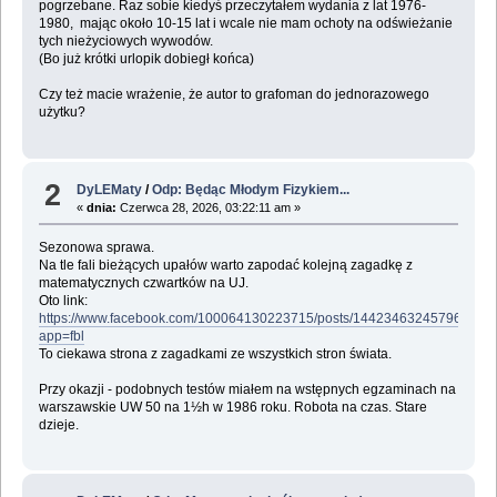
pogrzebane. Raz sobie kiedyś przeczytałem wydania z lat 1976-
1980, mając około 10-15 lat i wcale nie mam ochoty na odświeżanie
tych nieżyciowych wywodów.
(Bo już krótki urlopik dobiegł końca)
Czy też macie wrażenie, że autor to grafoman do jednorazowego
użytku?
2
DyLEMaty
/
Odp: Będąc Młodym Fizykiem...
«
dnia:
Czerwca 28, 2026, 03:22:11 am »
Sezonowa sprawa.
Na tle fali bieżących upałów warto zapodać kolejną zagadkę z
matematycznych czwartków na UJ.
Oto link:
https://www.facebook.com/100064130223715/posts/1442346324579695/?
app=fbl
To ciekawa strona z zagadkami ze wszystkich stron świata.
Przy okazji - podobnych testów miałem na wstępnych egzaminach na
warszawskie UW 50 na 1½h w 1986 roku. Robota na czas. Stare
dzieje.