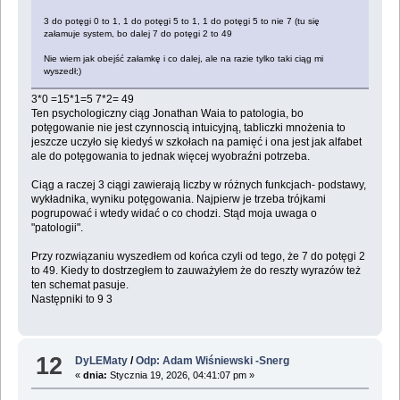
3 do potęgi 0 to 1, 1 do potęgi 5 to 1, 1 do potęgi 5 to nie 7 (tu się
załamuje system, bo dalej 7 do potęgi 2 to 49
Nie wiem jak obejść załamkę i co dalej, ale na razie tylko taki ciąg mi
wyszedł;)
3*0 =15*1=5 7*2= 49
Ten psychologiczny ciąg Jonathan Waia to patologia, bo
potęgowanie nie jest czynnoscią intuicyjną, tabliczki mnożenia to
jeszcze uczyło się kiedyś w szkołach na pamięć i ona jest jak alfabet
ale do potęgowania to jednak więcej wyobraźni potrzeba.
Ciąg a raczej 3 ciągi zawierają liczby w różnych funkcjach- podstawy,
wykładnika, wyniku potęgowania. Najpierw je trzeba trójkami
pogrupować i wtedy widać o co chodzi. Stąd moja uwaga o
"patologii".
Przy rozwiązaniu wyszedłem od końca czyli od tego, że 7 do potęgi 2
to 49. Kiedy to dostrzegłem to zauważyłem że do reszty wyrazów też
ten schemat pasuje.
Następniki to 9 3
12
DyLEMaty
/
Odp: Adam Wiśniewski -Snerg
«
dnia:
Stycznia 19, 2026, 04:41:07 pm »