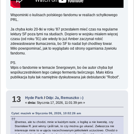
Wspominki o kulisach polskiego fandomu w realiach schyłkowego
PRL.
Ja chyba koło 20-tki w roku '87 przestałem mieć czas na regularne
lektury SF poza tymi na studiach. Dopiero w wojsku miałem więcej
czasu (od roku '91) ale wtedy to już Amber zaczynał robić
zdewastowane tłumaczenia, bo SF to nadal był chodliwy towar.
Miło powspominać, jak to wyglądało od strony ogarniania żywiołu
fandomu.
PS.
Wpis o fandomie w temacie Snergowym, bo ów autor chyba był
współuczestnikiem tego całego fermentu twórczego. Mało która
publikacja była tak namiętnie dyskutowana jak debiutancki "Robot".
13
Hyde Park
/
Odp: Ja, Remuszko :-)
«
dnia:
Stycznia 17, 2026, 11:01:39 pm »
Cytat: maziek w Stycznia 06, 2026, 10:02:26 am
@xetras, ale tu chodzi, mnie w każdym razie, o logikę a nie kwestię, czy
Stanisław R. jest winny i jeśli tak, to czy można go ukarać. Zwłaszcza nie
interesuje mnie to w ujęciu nacechowanym jakkolwiek uczuciowo. Chodzi o