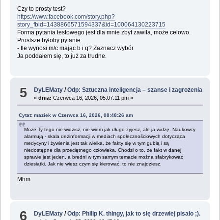
Czy to prosty test?
https://www.facebook.com/story.php?
story_fbid=1438866571594337&id=100064130223715
Forma pytania testowego jest dla mnie zbyt zawiła, może celowo.
Prostsze byłoby pytanie:
- Ile wynosi m/c mając b i q? Zaznacz wybór
Ja poddałem się, to już za trudne.
5
DyLEMaty
/
Odp: Sztuczna inteligencja – szanse i zagrożenia
«
dnia:
Czerwca 16, 2026, 05:07:11 pm »
Cytat: maziek w Czerwca 16, 2026, 08:48:26 am
Może Ty tego nie widzisz, nie wiem jak długo żyjesz, ale ja widzę. Naukowcy
alarmują - skala dezinformacji w mediach społecznościowych dotycząca
medycyny i żywienia jest tak wielka, że fakty się w tym gubią i są
niedostępne dla przeciętnego człowieka. Chodzi o to, że fakt w danej
sprawie jest jeden, a bredni w tym samym temacie można sfabrykować
dziesiątki. Jak nie wiesz czym się kierować, to nie znajdziesz.
Mhm
6
DyLEMaty
/
Odp: Philip K. thingy, jak to się drzewiej pisało ;).