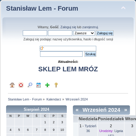
Stanisław Lem - Forum
Witamy,
Gość
.
Zaloguj się
lub
zarejestruj
.
Zaloguj się podając nazwę użytkownika, hasło i długość sesji
Aktualności:
SKLEP LEM MRÓZ
Stanisław Lem - Forum
»
Kalendarz
»
Wrzesień 2024
«
Wrzesień 2024
»
Sierpień 2024
N
P
W
Ś
C
P
S
Niedziela
Poniedziałek
Wtor
1
2
3
1
2
3
-
Tydzień
4
5
6
7
8
9
10
36
Urodziny:
Ligeia
(41)