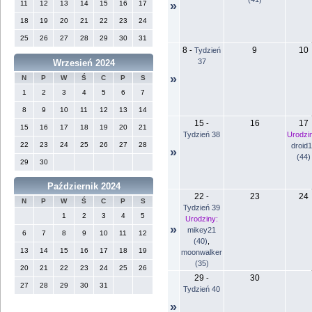
11
12
13
14
15
16
17
»
18
19
20
21
22
23
24
25
26
27
28
29
30
31
8
9
10
-
Tydzień
37
Wrzesień 2024
»
N
P
W
Ś
C
P
S
1
2
3
4
5
6
7
8
9
10
11
12
13
14
15
16
17
-
15
16
17
18
19
20
21
Tydzień 38
Urodzi
22
23
24
25
26
27
28
droid
»
(44)
29
30
Październik 2024
22
23
24
-
N
P
W
Ś
C
P
S
Tydzień 39
1
2
3
4
5
Urodziny:
»
mikey21
6
7
8
9
10
11
12
(40)
,
13
14
15
16
17
18
19
moonwalker
(35)
20
21
22
23
24
25
26
29
30
-
27
28
29
30
31
Tydzień 40
»