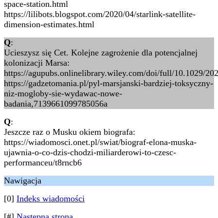
space-station.html
https://lilibots.blogspot.com/2020/04/starlink-satellite-
dimension-estimates.html
Q
:
Ucieszysz się Cet. Kolejne zagrożenie dla potencjalnej
kolonizacji Marsa:
https://agupubs.onlinelibrary.wiley.com/doi/full/10.1029/
https://gadzetomania.pl/pyl-marsjanski-bardziej-toksyczny-
niz-mogloby-sie-wydawac-nowe-
badania,7139661099785056a
Q
:
Jeszcze raz o Musku okiem biografa:
https://wiadomosci.onet.pl/swiat/biograf-elona-muska-
ujawnia-o-co-dzis-chodzi-miliarderowi-to-czesc-
performanceu/t8rncb6
Nawigacja
[0]
Indeks wiadomości
[#]
Następna strona