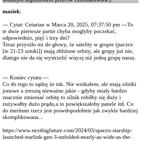
maziek
:
--- Cytat: Cetarian w Marca 20, 2025, 07:37:50 pm ---To
te dwie pierwsze partie chyba mogłyby poczekać,
odpowiednio, pięć i trzy dni?
Teraz przyszło mi do głowy, że satelity w grupie (paczce
[te 21-23 sztuki]) mają zbliżone orbity, ale grupy już nie,
dlatego nie da się wystrzelić więcej niż jedną grupę naraz.
--- Koniec cytatu ---
Co do tego to sądzę że tak. Nie wnikałem, ale mają silniki
jonowe a zresztą nieważne jakie - gdyby miały bardzo
znacznie zmieniać orbitę to silnik robiłby się duży i
zużywałby dużo prądu,a to powiększałoby panele itd. Co
do meritum rzecz jest prawdopodobnie jak zwykle bardziej
skomplikowana...
https://www.nextbigfuture.com/2024/03/spacex-starship-
launched-starlink-gen-3-unfolded-nearly-as-wide-as-the-