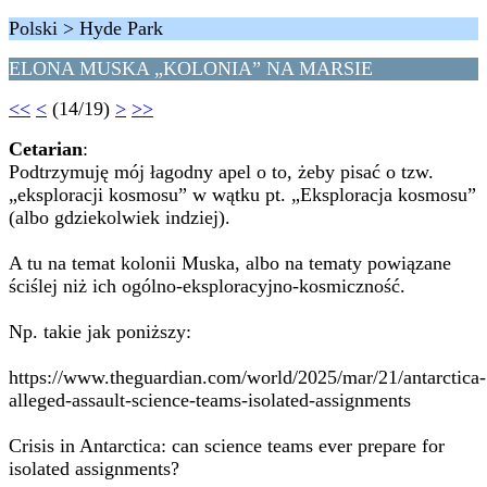
Polski > Hyde Park
ELONA MUSKA „KOLONIA” NA MARSIE
<<
<
(14/19)
>
>>
Cetarian
:
Podtrzymuję mój łagodny apel o to, żeby pisać o tzw.
„eksploracji kosmosu” w wątku pt. „Eksploracja kosmosu”
(albo gdziekolwiek indziej).
A tu na temat kolonii Muska, albo na tematy powiązane
ściślej niż ich ogólno-eksploracyjno-kosmiczność.
Np. takie jak poniższy:
https://www.theguardian.com/world/2025/mar/21/antarctica-
alleged-assault-science-teams-isolated-assignments
Crisis in Antarctica: can science teams ever prepare for
isolated assignments?