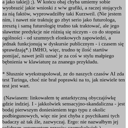
a jako takiej) ;). W końcu obaj chyba umiemy sobie
wyobrazić jakie wnioski z w/w grafiki, a raczej stojących
za nią faktöw, wyprowadziłby taki Kurzweil. (Nie jestem
nim, i nawet nie traktuję go zbyt serio jako futurologa,
zresztą i samą futurologię trudno tak traktować, ale jego
sławetne predykcje nie różnią się niczym - co do stopnia
ogólności - od szumnych elonkowych zapowiedzi, a
jednak funkcjonują w dyskursie publicznym - i czasem się
sprawdzają*.) IMHO, więc, trudno tę ilość startöw
pomijać, nawet jeśli uznać je za coś w stylu małpiego
bębnienia w klawiaturę za znanego przykładu.
* Słusznie wyekstrapolował, ze do naszych czasów AI zda
test Turinga, choć nie brał poprawki na to, jak niewiele ten
test jest wart.
(Nawiasem: linkowałem tę antarktyczną obyczajówkę
gdzie indziej. I - jakkolwiek sensacyjno-skandaliczna - jest
bodaj pierwszym doniesieniem tego typu z okolic
podbiegunowych, więc nie jest chyba z psychikami tych
badaczy aż tak źle, zazwyczaj. Ergo: nie nazwałbym jej
solidnym argumentem przeciw czemukolwiek.)