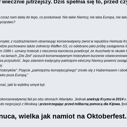
wiecznie jutrzejszy. Dziś spełnia się to, przed c
ł; coraz nam dalej do tego, co postulował. Nie takie Niemcy, nie taka Europa, ni
wycięstwo?
wersytet, z rozdrażnieniem obserwując konserwatywny zwrot w republice Helmuta K
dzie pochowano także żołnierzy Waffen-SS, co odebrano jako próbę zastąpienia
1986 r. uznany historyk z otoczenia kanclerza powtórzył, że Auschwitz to skutek 
 łamach „Die Zeit” zarzucił konserwatywnym historykom burzenie oświeceniowego 
 za przyszłość. Jego zdaniem tradycyjny patriotyzm etniczny Niemcy powinni zast
j.
istoryków”. Pojęcie „patriotyzmu konstytucyjnego” zrosło się z Habermasem i obok
leko poza Europą.
”
ać, jaki to wybitny umysł był.
eokonserwatywnej fali po obu stronach Atlantyku. Jednak
aneksję Krymu w 2014 r. 
c do negocjacji z Moskwą i
przestrzegając przed militarną pomocą dla Kijowa.
[bol
uca, wielka jak namiot na Oktoberfest.