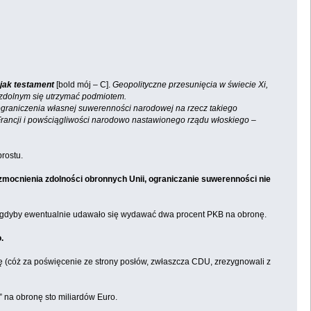
 jak testament
[bold mój – C].
Geopolityczne przesunięcia w świecie Xi,
i zdolnym się utrzymać podmiotem.
graniczenia własnej suwerenności narodowej na rzecz takiego
Francji i powściągliwości narodowo nastawionego rządu włoskiego –
rostu.
zmocnienia zdolności obronnych Unii, ograniczanie suwerenności nie
y, gdyby ewentualnie udawało się wydawać dwa procent PKB na obronę.
.
lę (cóż za poświęcenie ze strony posłów, zwłaszcza CDU, zrezygnowali z
” na obronę sto miliardów Euro.