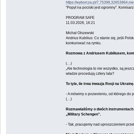
https://wyborcza.pl/7,75399,32653964,nie
"Popyt na pociski jest ogromny". Komisar
PROGRAM SAFE
11.03.2026, 16:21
Michał Olszewski
Andrius Kubilius: Co stanie się, jeśli Po
konkurować na rynku.
Rozmowa z Andriusem Kubiliusem, komis
(…)
„Ale technologia to nie wszystko, są jesz
władze procedują cztery lata?
To tyle, ile trwa inwazja Rosji na Ukrainę
- A mówimy o pozwoleniu, od którego do p
(…)
Rozmawialiśmy o dwóch instrumentach dla
„Military Schengen".
- Tak, pracujemy nad uproszczeniem przek