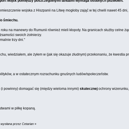
nsport wojsk pomiędzy poszczególnymi landami wymaga osobnych pozwoleń.
emieszczenie wojska z Hiszpanii na Litwę mogłoby zająć w tej chwili nawet 45 dni
do śmiechu.
ego roku na manewry do Rumunii również mieli kłopoty. Na granicach służby celne ż
żsamości swoich żołnierzy.
malnie trzy dni.”
chu, wiedziałem, ale żyłem w (jak się okazuje złudnym) przekonaniu, że kwestia 
polityków, a w ostatecznym rozrachunku gnuśnych ludów/społeczeństw.
 (i powinny) domagać się (między wieloma innymi)
skutecznej
ochrony wizerunku,
stwami w piłkę kopaną.
 wysłana przez Cetarian
»