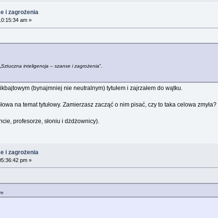
e i zagrożenia
10:15:34 am »
„
Sztuczna inteligencja – szanse i zagrożenia
”.
kbajtowym (bynajmniej nie neutralnym) tytułem i zajrzałem do wątku.
 słowa na temat tytułowy. Zamierzasz zacząć o nim pisać, czy to taka celowa zmyła?
cie, profesorze, słoniu i dżdżownicy).
e i zagrożenia
05:36:42 pm »
pm