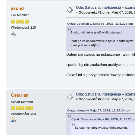
Odp: Sztuczna inteligencja – szans
akond
«
Odpowiedź #1 dnia:
Maja 07, 2026, 
Full Member
Cytat: Cetarian w Maja 06, 2026, 11:11:29 pm
Wiadomości: 210
Bardzo nie lubię tytułów klikbajtowych.
Dlatego zakładam wątek o tytule neutralnym; 
o nie jest wina AI[/b])
Dałem się zwieść na pokuszenie Twoim kli
I pudło, by nie znalazłem praktycznie ani
(Jakoś mi się przypomniał dowcip o studen
Odp: Sztuczna inteligencja – szans
Cetarian
«
Odpowiedź #2 dnia:
Maja 07, 2026, 
Senior Member
Cytat: akond w Maja 07, 2026, 10:15:34 am
Wiadomości: 454
Cytat: Cetarian w Maja 06, 2026, 11:11:29 
Bardzo nie lubię tytułów klikbajtowych.