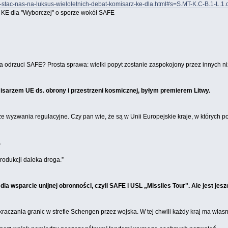
-stac-nas-na-luksus-wieloletnich-debat-komisarz-ke-dla.html#s=S.MT-K.C-B.1-L.1.
z KE dla "Wyborczej" o sporze wokół SAFE
lska odrzuci SAFE? Prosta sprawa: wielki popyt zostanie zaspokojony przez innych 
arzem UE ds. obrony i przestrzeni kosmicznej, byłym premierem Litwy.
cze wyzwania regulacyjne. Czy pan wie, że są w Unii Europejskie kraje, w których 
.
rodukcji daleka droga.”
 wsparcie unijnej obronności, czyli SAFE i USL „Missiles Tour". Ale jest jeszcz
raczania granic w strefie Schengen przez wojska. W tej chwili każdy kraj ma własn