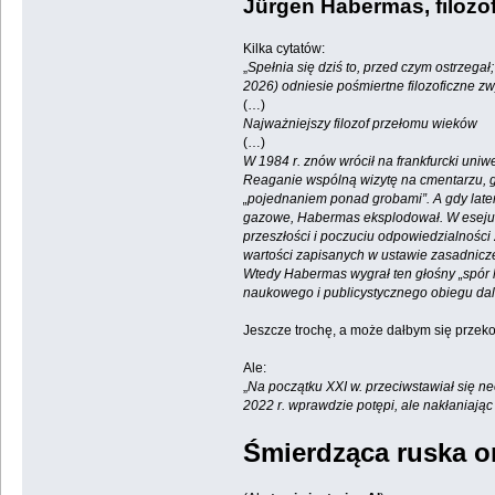
Jürgen Habermas, filozof 
Kilka cytatów:
„
Spełnia się dziś to, przed czym ostrzega
2026) odniesie pośmiertne filozoficzne z
(…)
Najważniejszy filozof przełomu wieków
(…)
W 1984 r. znów wrócił na frankfurcki uni
Reaganie wspólną wizytę na cmentarzu, g
„pojednaniem ponad grobami”. A gdy latem 
gazowe, Habermas eksplodował. W eseju na
przeszłości i poczuciu odpowiedzialności
wartości zapisanych w ustawie zasadnicze
Wtedy Habermas wygrał ten głośny „spór h
naukowego i publicystycznego obiegu da
Jeszcze trochę, a może dałbym się przekon
Ale:
„
Na początku XXI w. przeciwstawiał się n
2022 r. wprawdzie potępi, ale nakłaniają
Śmierdząca ruska on