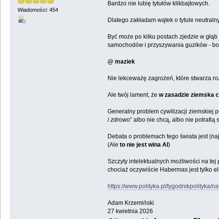
Bardzo nie lubię tytułów klikbajtowych.
Wiadomości: 454
Dlatego zakładam wątek o tytule neutraln
Być może po kilku postach zjedzie w głąb
samochodów i przyszywania guzików - bo a
@ maziek
Nie lekceważę zagrożeń, które stwarza roz
Ale twój lament, że
w zasadzie ziemska cy
Generalny problem cywilizacji ziemskiej po
i zdrowo
” albo nie chcą, albo nie potrafią
Debata o problemach tego świata jest (n
(Ale
to nie jest wina AI
)
Szczyty intelektualnych możliwości na tej
chociaż oczywiście Habermas jest tylko e
https://www.polityka.pl/tygodnikpolityka/
Adam Krzemiński
27 kwietnia 2026