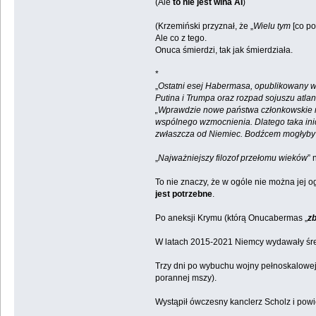
(Ale
to nie jest wina AI
)
(Krzemiński przyznał, że „
Wielu tym
[co po
Ale co z tego.
Onuca śmierdzi, tak jak śmierdziała.
*
„
Ostatni esej Habermasa, opublikowany w 
Putina i Trumpa oraz rozpad sojuszu atla
„Wprawdzie nowe państwa członkowskie na
wspólnego wzmocnienia. Dlatego taka ini
zwłaszcza od Niemiec. Bodźcem mogłyby 
„
Najważniejszy filozof przełomu wieków
” 
To nie znaczy, że w ogóle nie można jej 
jest potrzebne
.
Po aneksji Krymu (którą Onucabermas „
zb
W latach 2015-2021 Niemcy wydawały śred
Trzy dni po wybuchu wojny pełnoskalowej 
porannej mszy).
Wystąpił ówczesny kanclerz Scholz i powie