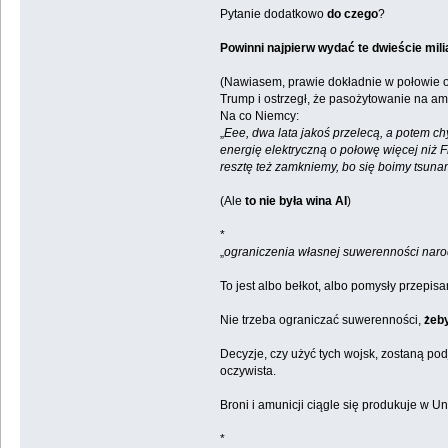
Pytanie dodatkowo
do czego
?
Powinni najpierw wydać te dwieście mil
(Nawiasem, prawie dokładnie w połowie okr
Trump i ostrzegł, że pasożytowanie na am
Na co Niemcy:
„
Eee, dwa lata jakoś przelecą, a potem c
energię elektryczną o połowę więcej niż 
resztę też zamkniemy, bo się boimy tsuna
(Ale
to nie była wina AI
)
*
„
ograniczenia własnej suwerenności nar
To jest albo bełkot, albo pomysły przepi
Nie trzeba ograniczać suwerenności,
żeby
Decyzje, czy użyć tych wojsk, zostaną pod
oczywista.
Broni i amunicji ciągle się produkuje w Un
*