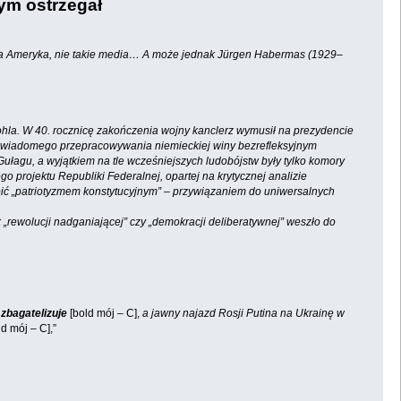
zym ostrzegał
e taka Ameryka, nie takie media… A może jednak Jürgen Habermas (1929–
ohla. W 40. rocznicę zakończenia wojny kanclerz wymusił na prezydencie
 świadomego przepracowywania niemieckiej winy bezrefleksyjnym
Gułagu, a wyjątkiem na tle wcześniejszych ludobójstw były tylko komory
projektu Republiki Federalnej, opartej na krytycznej analizie
ąpić „patriotyzmem konstytucyjnym” – przywiązaniem do uniwersalnych
 „rewolucji nadganiającej” czy „demokracji deliberatywnej” weszło do
zbagatelizuje
[bold mój – C],
a jawny najazd Rosji Putina na Ukrainę w
d mój – C],”