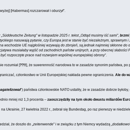
wyżej] [Habermas]
rozczarował i oburzył
”.
„Süddeutsche Zeitung” w listopadzie 2025 r. tekst „Odtąd musimy iść sami”,
brzmi
ntyckiego nasuwają pytanie, czy Europa jest w stanie być niezależnym, sprawnym 
 wschodzie UE najgłośniej wzywają do zbrojeń, są jednak najmniej skłonne do o
cjatywa musiałaby wyjść od zachodnich państw unijnych, a przy obecnej słabości 
być rozpoczęte prace nad rozwojem wspólnej europejskiej obrony
”.
nie rozumiał [
??!!
], że suwerenność narodowa to w zasadzie synonim państwa, po p
ograniczać, członkostwo w Unii Europejskiej nakłada pewne ograniczenia.
Ale do w
agatelizował
”) państwa członkowskie NATO ustaliły, że w zasadzie dobrze byłob
nio mniej niż 1,3 procenta –
zaoszczędziły na tym około dwustu miliardów Euro
na Ukrainie, 27 kwietnia 2022 r., zebrał się Bundestag, po raz pierwszy w niedzie
dział, że doszło do „
zeitenwende
” i w związku z tym Niemcy wydadzą „
dodatkowo