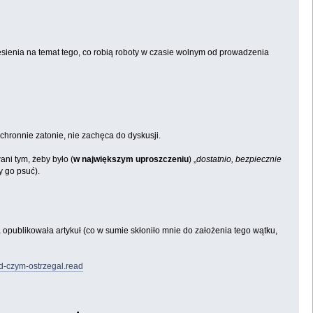
esienia na temat tego, co robią roboty w czasie wolnym od prowadzenia
uchronnie zatonie, nie zachęca do dyskusji.
ani tym, żeby było (
w największym uproszczeniu
) „
dostatnio, bezpiecznie
y go psuć).
a opublikowała artykuł (co w sumie skłoniło mnie do założenia tego wątku,
ed-czym-ostrzegal.read