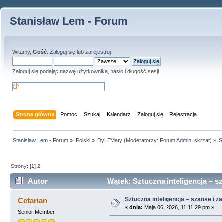
Stanisław Lem - Forum
Witamy,
Gość
.
Zaloguj się
lub
zarejestruj
.
Zaloguj się podając nazwę użytkownika, hasło i długość sesji
Strona główna
Pomoc
Szukaj
Kalendarz
Zaloguj się
Rejestracja
Stanisław Lem - Forum
»
Polski
»
DyLEMaty
(Moderatorzy:
Forum Admin
,
skrzat
) »
S
Strony: [
1
]
2
Autor
Wątek: Sztuczna inteligencja – s
Sztuczna inteligencja – szanse i z
Cetarian
«
dnia:
Maja 06, 2026, 11:11:29 pm »
Senior Member