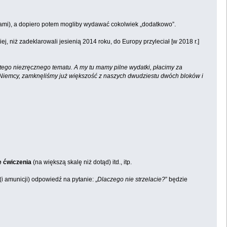
ami), a dopiero potem mogliby wydawać cokolwiek „dodatkowo”.
 niż zadeklarowali jesienią 2014 roku, do Europy przyleciał [w 2018 r.]
tego niezręcznego tematu. A my tu mamy pilne wydatki, płacimy za
, Niemcy, zamknęliśmy już większość z naszych dwudziestu dwóch bloków i
e ćwiczenia
(na większą skalę niż dotąd) itd., itp.
(i amunicji) odpowiedź na pytanie: „
Dlaczego nie strzelacie?
” będzie