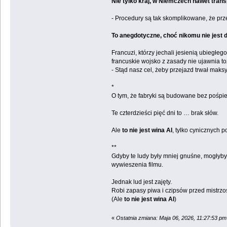
Nie tylko kraj, w Niemczech nawet tra
- Procedury są tak skomplikowane, że prz
To anegdotyczne, choć nikomu nie jest 
Francuzi, którzy jechali jesienią ubiegł
francuskie wojsko z zasady nie ujawnia to
- Stąd nasz cel, żeby przejazd trwał maksy
*
O tym, że fabryki są budowane bez pośpie
Te czterdzieści pięć dni to … brak słów.
Ale
to nie jest wina AI
, tylko cynicznych 
**
Gdyby te ludy były mniej gnuśne, mogłyby
wywieszenia filmu.
Jednak lud jest zajęty.
Robi zapasy piwa i czipsów przed mistrzo
(Ale
to nie jest wina AI
)
«
Ostatnia zmiana: Maja 06, 2026, 11:27:53 pm