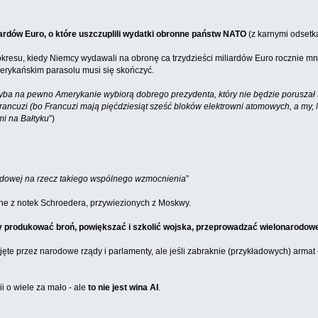
iardów Euro, o które uszczuplili wydatki obronne państw NATO
(z karnymi odsetk
esu, kiedy Niemcy wydawali na obronę ca trzydzieści miliardów Euro rocznie mniej,
erykańskim parasolu musi się skończyć.
hyba na pewno Amerykanie wybiorą dobrego prezydenta, który nie będzie poruszał 
Francuzi (bo Francuzi mają pięćdziesiąt sześć bloków elektrowni atomowych, a my
mi na Bałtyku
”)
odowej na rzecz takiego wspólnego wzmocnienia
”
sane z notek Schroedera, przywiezionych z Moskwy.
 produkować broń, powiększać i szkolić wojska, przeprowadzać wielonarodow
jęte przez narodowe rządy i parlamenty, ale jeśli zabraknie (przykładowych) armat 
ii o wiele za mało - ale
to nie jest wina AI
.