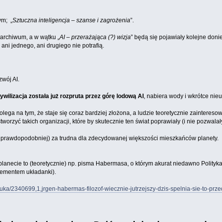
ym; „
Sztuczna inteligencja – szanse i zagrożenia
”.
 archiwum, a w wątku „
AI – przerażająca (?)
wizja
” będą się pojawiały kolejne doni
ni jednego, ani drugiego nie potrafią.
wój AI.
wilizacja została już rozpruta przez górę lodową AI
, nabiera wody i wkrótce nie
lega na tym, że staje się coraz bardziej złożona, a ludzie teoretycznie zainteresow
 stworzyć takich organizacji, które by skutecznie ten świat poprawiały (i nie pozwalał
ajprawdopodobniej) za trudna dla zdecydowanej większości mieszkańców planety.
 planecie to (teoretycznie) np. pisma Habermasa, o którym akurat niedawno Polityk
lementem układanki).
nauka/2340699,1,jrgen-habermas-filozof-wiecznie-jutrzejszy-dzis-spelnia-sie-to-prz