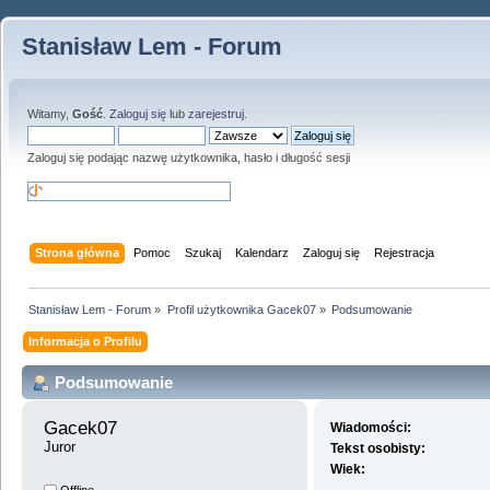
Stanisław Lem - Forum
Witamy,
Gość
.
Zaloguj się
lub
zarejestruj
.
Zaloguj się podając nazwę użytkownika, hasło i długość sesji
Strona główna
Pomoc
Szukaj
Kalendarz
Zaloguj się
Rejestracja
Stanisław Lem - Forum
»
Profil użytkownika Gacek07
»
Podsumowanie
Informacja o Profilu
Podsumowanie
Gacek07 
Wiadomości:
Juror
Tekst osobisty:
Wiek: