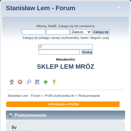
Stanisław Lem - Forum
Witamy,
Gość
.
Zaloguj się
lub
zarejestruj
.
Zaloguj się podając nazwę użytkownika, hasło i długość sesji
Aktualności:
SKLEP LEM MRÓZ
Stanisław Lem - Forum
»
Profil użytkownika liv
»
Podsumowanie
Informacja o Profilu
Podsumowanie
liv 