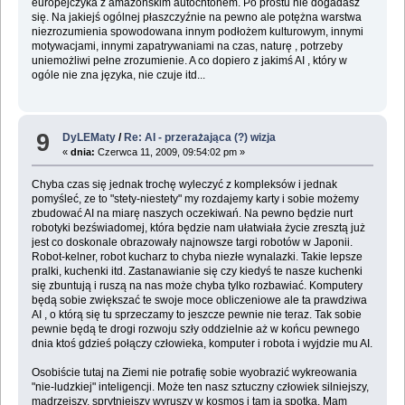
europejczyka z amazońskim autochtonem. Po prostu nie dogadasz
się. Na jakiejś ogólnej płaszczyźnie na pewno ale potężna warstwa
niezrozumienia spowodowana innym podłożem kulturowym, innymi
motywacjami, innymi zapatrywaniami na czas, naturę , potrzeby
uniemożliwi pełne zrozumienie. A co dopiero z jakimś AI , który w
ogóle nie zna języka, nie czuje itd...
9
DyLEMaty
/
Re: AI - przerażająca (?) wizja
«
dnia:
Czerwca 11, 2009, 09:54:02 pm »
Chyba czas się jednak trochę wyleczyć z kompleksów i jednak
pomyśleć, ze to "stety-niestety" my rozdajemy karty i sobie możemy
zbudować AI na miarę naszych oczekiwań. Na pewno będzie nurt
robotyki bezświadomej, która będzie nam ułatwiała życie zresztą już
jest co doskonale obrazowały najnowsze targi robotów w Japonii.
Robot-kelner, robot kucharz to chyba niezłe wynalazki. Takie lepsze
pralki, kuchenki itd. Zastanawianie się czy kiedyś te nasze kuchenki
się zbuntują i ruszą na nas może chyba tylko rozbawiać. Komputery
będą sobie zwiększać te swoje moce obliczeniowe ale ta prawdziwa
AI , o którą się tu sprzeczamy to jeszcze pewnie nie teraz. Tak sobie
pewnie będą te drogi rozwoju szły oddzielnie aż w końcu pewnego
dnia ktoś gdzieś połączy człowieka, komputer i robota i wyjdzie mu AI.
Osobiście tutaj na Ziemi nie potrafię sobie wyobrazić wykreowania
"nie-ludzkiej" inteligencji. Może ten nasz sztuczny człowiek silniejszy,
mądrzejszy, sprytniejszy wyruszy w kosmos i tam ją spotka. Mam