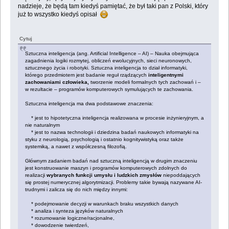
nadzieje, że będą tam kiedyś pamiętać, że był taki pan z Polski, który
już to wszystko kiedyś opisał
Cytuj
Sztuczna inteligencja (ang. Artificial Intelligence – AI) – Nauka obejmująca
zagadnienia logiki rozmytej, obliczeń ewolucyjnych, sieci neuronowych,
sztucznego życia i robotyki. Sztuczna inteligencja to dział informatyki,
którego przedmiotem jest badanie reguł rządzących
inteligentnymi
zachowaniami człowieka,
tworzenie modeli formalnych tych zachowań i –
w rezultacie – programów komputerowych symulujących te zachowania.
Sztuczna inteligencja ma dwa podstawowe znaczenia:
* jest to hipotetyczna inteligencja realizowana w procesie inżynieryjnym, a
nie naturalnym
* jest to nazwa technologii i dziedzina badań naukowych informatyki na
styku z neurologią, psychologią i ostatnio kognitywistyką oraz także
systemiką, a nawet z współczesną filozofią.
Głównym zadaniem badań nad sztuczną inteligencją w drugim znaczeniu
jest konstruowanie maszyn i programów komputerowych zdolnych do
realizacji
wybranych funkcji umysłu i ludzkich zmysłów
niepoddających
się prostej numerycznej algorytmizacji. Problemy takie bywają nazywane AI-
trudnymi i zalicza się do nich między innymi:
* podejmowanie decyzji w warunkach braku wszystkich danych
* analiza i synteza języków naturalnych
* rozumowanie logiczne/racjonalne,
* dowodzenie twierdzeń,