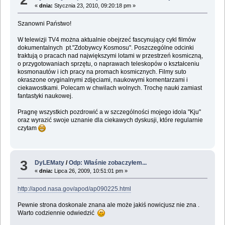
«
dnia:
Stycznia 23, 2010, 09:20:18 pm »
Szanowni Państwo!
W telewizji TV4 można aktualnie obejrzeć fascynujący cykl filmów
dokumentalnych pt."Zdobywcy Kosmosu". Poszczególne odcinki
traktują o pracach nad największymi lotami w przestrzeń kosmiczną,
o przygotowaniach sprzętu, o naprawach teleskopów o kształceniu
kosmonautów i ich pracy na promach kosmicznych. Filmy suto
okraszone oryginalnymi zdjęciami, naukowymi komentarzami i
ciekawostkami. Polecam w chwilach wolnych. Trochę nauki zamiast
fantastyki naukowej.
Pragnę wszystkich pozdrowić a w szczególności mojego idola "Kju"
oraz wyrazić swoje uznanie dla ciekawych dyskusji, które regularnie
czytam
3
DyLEMaty
/
Odp: Właśnie zobaczyłem...
«
dnia:
Lipca 26, 2009, 10:51:01 pm »
http://apod.nasa.gov/apod/ap090225.html
Pewnie strona doskonale znana ale może jakiś nowicjusz nie zna .
Warto codziennie odwiedzić