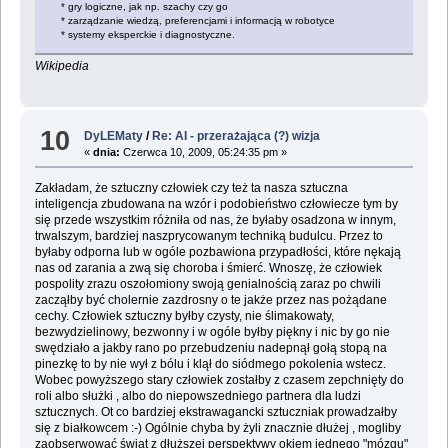
* gry logiczne, jak np. szachy czy go
* zarządzanie wiedzą, preferencjami i informacją w robotyce
* systemy eksperckie i diagnostyczne.
Wikipedia
10
DyLEMaty
/
Re: AI - przerażająca (?) wizja
«
dnia:
Czerwca 10, 2009, 05:24:35 pm »
Zakładam, że sztuczny człowiek czy też ta nasza sztuczna
inteligencja zbudowana na wzór i podobieństwo człowiecze tym by
się przede wszystkim różniła od nas, że byłaby osadzona w innym,
trwalszym, bardziej naszprycowanym techniką budulcu. Przez to
byłaby odporna lub w ogóle pozbawiona przypadłości, które nękają
nas od zarania a zwą się choroba i śmierć. Wnoszę, że człowiek
pospolity zrazu oszołomiony swoją genialnością zaraz po chwili
zacząłby być cholernie zazdrosny o te jakże przez nas pożądane
cechy. Człowiek sztuczny byłby czysty, nie ślimakowaty,
bezwydzielinowy, bezwonny i w ogóle byłby piękny i nic by go nie
swędziało a jakby rano po przebudzeniu nadepnął gołą stopą na
pinezkę to by nie wył z bólu i klął do siódmego pokolenia wstecz.
Wobec powyższego stary człowiek zostałby z czasem zepchnięty do
roli albo służki , albo do niepowszedniego partnera dla ludzi
sztucznych. Ot co bardziej ekstrawagancki sztuczniak prowadzałby
się z białkowcem :-) Ogólnie chyba by żyli znacznie dłużej , mogliby
zaobserwować świat z dłuższej perspektywy okiem jednego "mózgu"