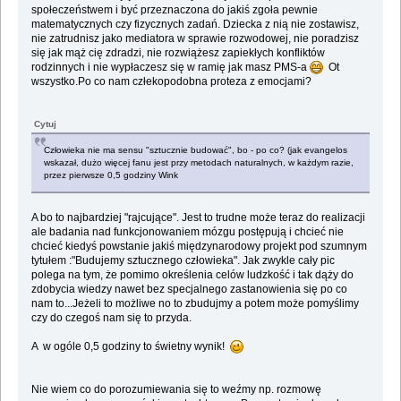
społeczeństwem i być przeznaczona do jakiś zgoła pewnie
matematycznych czy fizycznych zadań. Dziecka z nią nie zostawisz,
nie zatrudnisz jako mediatora w sprawie rozwodowej, nie poradzisz
się jak mąż cię zdradzi, nie rozwiążesz zapiekłych konfliktów
rodzinnych i nie wypłaczesz się w ramię jak masz PMS-a
Ot
wszystko.Po co nam człekopodobna proteza z emocjami?
Cytuj
Człowieka nie ma sensu "sztucznie budować", bo - po co? (jak evangelos
wskazał, dużo więcej fanu jest przy metodach naturalnych, w każdym razie,
przez pierwsze 0,5 godziny Wink
A bo to najbardziej "rajcujące". Jest to trudne może teraz do realizacji
ale badania nad funkcjonowaniem mózgu postępują i chcieć nie
chcieć kiedyś powstanie jakiś międzynarodowy projekt pod szumnym
tytułem :"Budujemy sztucznego człowieka". Jak zwykle cały pic
polega na tym, że pomimo określenia celów ludzkość i tak dąży do
zdobycia wiedzy nawet bez specjalnego zastanowienia się po co
nam to...Jeżeli to możliwe no to zbudujmy a potem może pomyślimy
czy do czegoś nam się to przyda.
A w ogóle 0,5 godziny to świetny wynik!
Nie wiem co do porozumiewania się to weźmy np. rozmowę