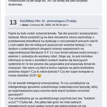
Przepraszam za tak długi list...no i za deskę ale jako przykład
doskonała .
13
DyLEMaty
/
Re: AI - przerażająca (?) wizja
«
dnia:
Czerwca 08, 2009, 04:29:34 pm »
Fajnie by było zrobić schemat tematu. Tak dla jasność i przejrzystości
dyskusji. Może podzielić ją na dwa niezależne obozy wychodząc z
podstawowej klasyfikacji na dyskusję o rzeczywistych pracach nad AI
( czyli wątek dla nie lubiących popuszczać wodzów fantazji ) i na
dyskurs o potencjalnych drogach rozwoju wypasionych na
najprzedniejszej literaturze S-F. Co rusz temat odżywa budzi emocje (
właśnie ) i pobudza do wymiany zdań. Zdaje się, że jest mnóstwo
informacji w necie o wszelkich nurtach realnie się tworzących
systemów AI i to też pewnie dla pasjonatów jest wspaniały temat do
rozważań. Nie wiem czy ktoś w końcu napisze na jakim konkretnie
jesteśmy etapie? Czy to robot-dziecko? Czy ten super komputer w
nowej siedzibie ZUS?
Co do kwestii inteligencji emocjonalnej. To czy uznalibyście za
inteligentnego genialnie uzdolnionego matematycznie faszystę, który
po wyprowadzeniu paru wzorów idzie kręcić kurkami od komór
gazowych?
Czy uznalibyśmy go za upośledzonego psychola bez tzw. "ludzkich
uczuć"? Chyba tak...Ale jakby taki gość nie miał żadnych
empatycznych uczuć wobec innych ale jednocześnie ich nie