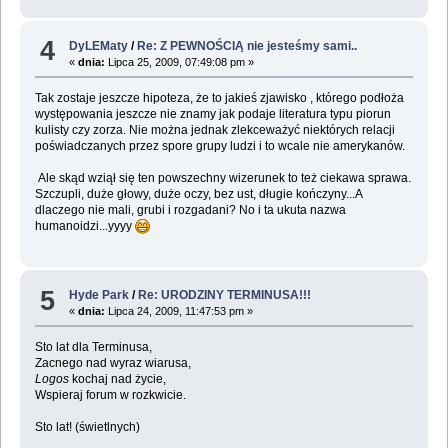
4
DyLEMaty
/
Re: Z PEWNOŚCIĄ nie jesteśmy sami..
«
dnia:
Lipca 25, 2009, 07:49:08 pm »
Tak zostaje jeszcze hipoteza, że to jakieś zjawisko , którego podłoża
występowania jeszcze nie znamy jak podaje literatura typu piorun
kulisty czy zorza. Nie można jednak zlekceważyć niektórych relacji
poświadczanych przez spore grupy ludzi i to wcale nie amerykanów.
Ale skąd wziął się ten powszechny wizerunek to też ciekawa sprawa.
Szczupli, duże głowy, duże oczy, bez ust, długie kończyny...A
dlaczego nie mali, grubi i rozgadani? No i ta ukuta nazwa
humanoidzi...yyyy
5
Hyde Park
/
Re: URODZINY TERMINUSA!!!
«
dnia:
Lipca 24, 2009, 11:47:53 pm »
Sto lat dla Terminusa,
Zacnego nad wyraz wiarusa,
Logos
kochaj nad życie,
Wspieraj forum w rozkwicie.
Sto lat! (świetlnych)