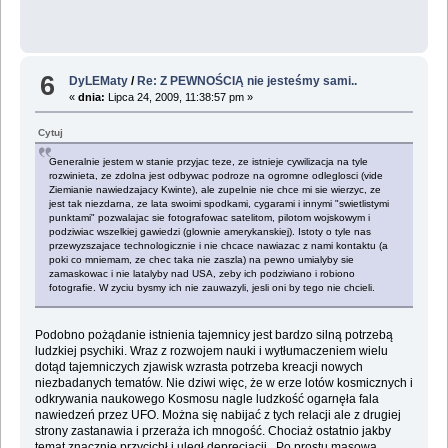
6
DyLEMaty
/
Re: Z PEWNOŚCIĄ nie jesteśmy sami..
«
dnia:
Lipca 24, 2009, 11:38:57 pm »
Cytuj
Generalnie jestem w stanie przyjac teze, ze istnieje cywilizacja na tyle
rozwinieta, ze zdolna jest odbywac podroze na ogromne odleglosci (vide
Ziemianie nawiedzajacy Kwinte), ale zupelnie nie chce mi sie wierzyc, ze
jest tak niezdarna, ze lata swoimi spodkami, cygarami i innymi "swietlistymi
punktami" pozwalajac sie fotografowac satelitom, pilotom wojskowym i
podziwiac wszelkiej gawiedzi (glownie amerykanskiej). Istoty o tyle nas
przewyzszajace technologicznie i nie chcace nawiazac z nami kontaktu (a
poki co mniemam, ze chec taka nie zaszla) na pewno umialyby sie
zamaskowac i nie latalyby nad USA, zeby ich podziwiano i robiono
fotografie. W zyciu bysmy ich nie zauwazyli, jesli oni by tego nie chcieli.
Podobno pożądanie istnienia tajemnicy jest bardzo silną potrzebą
ludzkiej psychiki. Wraz z rozwojem nauki i wytłumaczeniem wielu
dotąd tajemniczych zjawisk wzrasta potrzeba kreacji nowych
niezbadanych tematów. Nie dziwi więc, że w erze lotów kosmicznych i
odkrywania naukowego Kosmosu nagle ludzkość ogarnęła fala
nawiedzeń przez UFO. Można się nabijać z tych relacji ale z drugiej
strony zastanawia i przeraża ich mnogość. Chociaż ostatnio jakby
temat znacznie przycichł i uległ deprecjacji . Po prostu masową