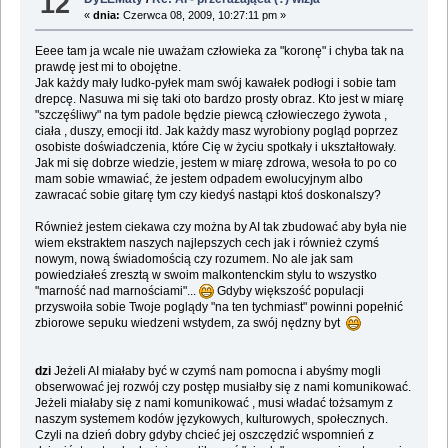
12
«
dnia:
Czerwca 08, 2009, 10:27:11 pm »
Eeee tam ja wcale nie uważam człowieka za "koronę" i chyba tak na
prawdę jest mi to obojętne.
Jak każdy mały ludko-pyłek mam swój kawałek podłogi i sobie tam
drepcę. Nasuwa mi się taki oto bardzo prosty obraz. Kto jest w miarę
"szczęśliwy" na tym padole będzie piewcą człowieczego żywota ,
ciała , duszy, emocji itd. Jak każdy masz wyrobiony pogląd poprzez
osobiste doświadczenia, które Cię w życiu spotkały i ukształtowały.
Jak mi się dobrze wiedzie, jestem w miarę zdrowa, wesoła to po co
mam sobie wmawiać, że jestem odpadem ewolucyjnym albo
zawracać sobie gitarę tym czy kiedyś nastąpi ktoś doskonalszy?
Również jestem ciekawa czy można by AI tak zbudować aby była nie
wiem ekstraktem naszych najlepszych cech jak i również czymś
nowym, nową świadomością czy rozumem. No ale jak sam
powiedziałeś zresztą w swoim malkontenckim stylu to wszystko
"marność nad marnościami"...
Gdyby większość populacji
przyswoiła sobie Twoje poglądy "na ten tychmiast" powinni popełnić
zbiorowe sepuku wiedzeni wstydem, za swój nędzny byt
dzi
Jeżeli AI miałaby być w czymś nam pomocna i abyśmy mogli
obserwować jej rozwój czy postęp musiałby się z nami komunikować.
Jeżeli miałaby się z nami komunikować , musi władać tożsamym z
naszym systemem kodów językowych, kulturowych, społecznych.
Czyli na dzień dobry gdyby chcieć jej oszczędzić wspomnień z