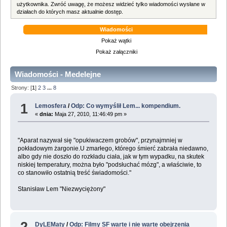
użytkownika. Zwróć uwagę, że możesz widzieć tylko wiadomości wysłane w
działach do których masz aktualnie dostęp.
Wiadomości
Pokaż wątki
Pokaż załączniki
Wiadomości - Medelejne
Strony: [
1
]
2
3
...
8
1
Lemosfera
/
Odp: Co wymyślił Lem... kompendium.
«
dnia:
Maja 27, 2010, 11:46:49 pm »
"Aparat nazywał się "opukiwaczem grobów", przynajmniej w
pokładowym żargonie.U zmarłego, którego śmierć zabrała niedawno,
albo gdy nie doszło do rozkładu ciała, jak w tym wypadku, na skutek
niskiej temperatury, można było "podsłuchać mózg", a właściwie, to
co stanowiło ostatnią treść świadomości."
Stanisław Lem "Niezwyciężony"
2
DyLEMaty
/
Odp: Filmy SF warte i nie warte obejrzenia