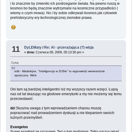
i to znacznie by zmieniło ich postrzeganie świata. Na pewno ruszą w
kosmos bo będą znacznie wytrzymalsi na kosmiczne przypadłości (
wiemy o czym mowa). No i by sobie odkrywali kosmos jak człowiek
prehistoryczny ery technologicznej ziemskie prawa.
11
DyLEMaty
/
Re: AI - przerażająca (?) wizja
«
dnia:
Czerwca 09, 2009, 05:13:30 pm »
Cytuj
edit - Madelejne, "Inteligencja w ZUSie" to wypowiedz wewnetrznie
sprzeczna Wink
Oni tam są bardziej inteligentni niż my wszyscy razem wzięci. Łupią
nas od lat skazując na głodowe emeryturki a my nie możemy się temu
przeciwstawić.
dzi
Słuszna uwaga z tym wprowadzaniem chaosu muszę
popracować nad prowadzeniem dyskusji a nie klepaniem swoich
luźnych przemyśleń.
Evangelos
Super przykład ze szczurem. Też o tym myślałam. Tylko szczur jakąś