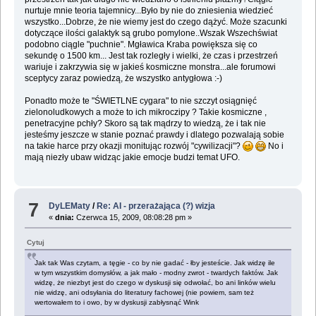
nurtuje mnie teoria tajemnicy...Było by nie do zniesienia wiedzieć
wszystko...Dobrze, że nie wiemy jest do czego dążyć. Może szacunki
dotyczące ilości galaktyk są grubo pomylone..Wszak Wszechświat
podobno ciągle "puchnie". Mgławica Kraba powiększa się co
sekundę o 1500 km... Jest tak rozległy i wielki, że czas i przestrzeń
wariuje i zakrzywia się w jakieś kosmiczne monstra...ale forumowi
sceptycy zaraz powiedzą, że wszystko antygłowa :-)
Ponadto może te "ŚWIETLNE cygara" to nie szczyt osiągnięć
zielonoludkowych a może to ich mikroczipy ? Takie kosmiczne ,
penetracyjne pchły? Skoro są tak mądrzy to wiedzą, że i tak nie
jesteśmy jeszcze w stanie poznać prawdy i dlatego pozwalają sobie
na takie harce przy okazji monitując rozwój "cywilizacji"?
No i
mają niezły ubaw widząc jakie emocje budzi temat UFO.
7
DyLEMaty
/
Re: AI - przerażająca (?) wizja
«
dnia:
Czerwca 15, 2009, 08:08:28 pm »
Cytuj
Jak tak Was czytam, a tęgie - co by nie gadać - łby jesteście. Jak widzę ile
w tym wszystkim domysłów, a jak mało - modny zwrot - twardych faktów. Jak
widzę, że niezbyt jest do czego w dyskusji się odwołać, bo ani linków wielu
nie widzę, ani odsyłania do literatury fachowej (nie powiem, sam też
wertowałem to i owo, by w dyskusji zabłysnąć Wink