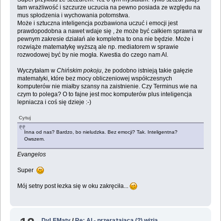
tam wrażliwość i szczurze uczucia na pewno posiada ze względu na
mus spłodzenia i wychowania potomstwa.
Może i sztuczna inteligencja pozbawiona uczuć i emocji jest
prawdopodobna a nawet wdaje się , że może być całkiem sprawna w
pewnym zakresie działań ale kompletna to ona nie będzie. Może i
rozwiąże matematykę wyższą ale np. mediatorem w sprawie
rozwodowej być by nie mogła. Kwestia do czego nam AI.
Wyczytałam w
Chińskim pokoju
, że podobno istnieją takie gałęzie
matematyki, które bez mocy obliczeniowej współczesnych
komputerów nie miałby szansy na zaistnienie. Czy Terminus wie na
czym to polega? O to fajne jest moc komputerów plus inteligencja
lepniacza i coś się dzieje :-)
Cytuj
Inna od nas? Bardzo, bo nieludzka. Bez emocji? Tak. Inteligentna?
Owszem.
Evangelos
Super
Mój setny post łezka się w oku zakręciła...
DyLEMaty
/
Re: AI - przerażająca (?) wizja