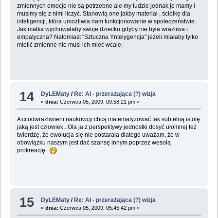
zmiennych emocje nie są potrzebne ale my ludzie jednak je mamy i
musimy się z nimi liczyć. Stanowią one jakby materiał , ściółkę dla
inteligencji, która umożliwia nam funkcjonowanie w społeczeństwie.
Jak matka wychowałaby swoje dziecko gdyby nie była wrażliwa i
empatyczna? Natomiast "Sztuczna Yntelygencja" jeżeli miałaby tylko
mielić zmienne nie musi ich mieć wcale.
14
DyLEMaty
/
Re: AI - przerażająca (?) wizja
«
dnia:
Czerwca 05, 2009, 09:58:21 pm »
A ci odwrażliwieni naukowcy chcą matematyzować tak subtelną istotę
jaką jest człowiek...Ola ja z perspektywy jednostki dosyć ułomnej też
twierdzę, że ewolucja się nie postarała dlatego uważam, że w
obowiązku naszym jest dać szansę innym poprzez wesołą
prokreację.
15
DyLEMaty
/
Re: AI - przerażająca (?) wizja
«
dnia:
Czerwca 05, 2009, 05:45:42 pm »