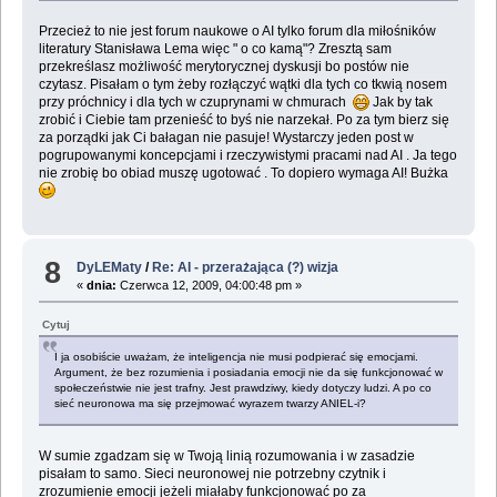
Przecież to nie jest forum naukowe o AI tylko forum dla miłośników
literatury Stanisława Lema więc " o co kamą"? Zresztą sam
przekreślasz możliwość merytorycznej dyskusji bo postów nie
czytasz. Pisałam o tym żeby rozłączyć wątki dla tych co tkwią nosem
przy próchnicy i dla tych w czuprynami w chmurach
Jak by tak
zrobić i Ciebie tam przenieść to byś nie narzekał. Po za tym bierz się
za porządki jak Ci bałagan nie pasuje! Wystarczy jeden post w
pogrupowanymi koncepcjami i rzeczywistymi pracami nad AI . Ja tego
nie zrobię bo obiad muszę ugotować . To dopiero wymaga AI! Bużka
8
DyLEMaty
/
Re: AI - przerażająca (?) wizja
«
dnia:
Czerwca 12, 2009, 04:00:48 pm »
Cytuj
I ja osobiście uważam, że inteligencja nie musi podpierać się emocjami.
Argument, że bez rozumienia i posiadania emocji nie da się funkcjonować w
społeczeństwie nie jest trafny. Jest prawdziwy, kiedy dotyczy ludzi. A po co
sieć neuronowa ma się przejmować wyrazem twarzy ANIEL-i?
W sumie zgadzam się w Twoją linią rozumowania i w zasadzie
pisałam to samo. Sieci neuronowej nie potrzebny czytnik i
zrozumienie emocji jeżeli miałaby funkcjonować po za