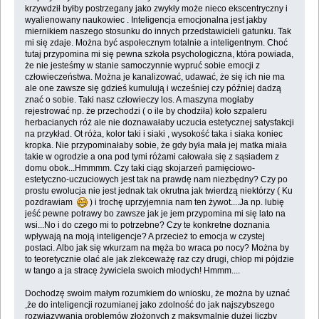
krzywdził byłby postrzegany jako zwykły może nieco ekscentryczny i
wyalienowany naukowiec . Inteligencja emocjonalna jest jakby
miernikiem naszego stosunku do innych przedstawicieli gatunku. Tak
mi się zdaje. Można być aspołecznym totalnie a inteligentnym. Choć
tutaj przypomina mi się pewna szkoła psychologiczna, która powiada,
że nie jesteśmy w stanie samoczynnie wypruć sobie emocji z
człowieczeństwa. Można je kanalizować, udawać, że się ich nie ma
ale one zawsze się gdzieś kumulują i wcześniej czy później dadzą
znać o sobie. Taki nasz człowieczy los. A maszyna mogłaby
rejestrować np. że przechodzi ( o ile by chodziła) koło szpaleru
herbacianych róż ale nie doznawałaby uczucia estetycznej satysfakcji
na przykład. Ot róża, kolor taki i siaki , wysokość taka i siaka koniec
kropka. Nie przypominałaby sobie, że gdy była mała jej matka miała
takie w ogrodzie a ona pod tymi różami całowała się z sąsiadem z
domu obok...Hmmmm. Czy taki ciąg skojarzeń pamięciowo-
estetyczno-uczuciowych jest tak na prawdę nam niezbędny? Czy po
prostu ewolucja nie jest jednak tak okrutna jak twierdzą niektórzy ( Ku
pozdrawiam
) i trochę uprzyjemnia nam ten żywot....Ja np. lubię
jeść pewne potrawy bo zawsze jak je jem przypomina mi się lato na
wsi...No i do czego mi to potrzebne? Czy te konkretne doznania
wpływają na moją inteligencje? A przecież to emocja w czystej
postaci. Albo jak się wkurzam na męża bo wraca po nocy? Można by
to teoretycznie olać ale jak zlekceważę raz czy drugi, chłop mi pójdzie
w tango a ja stracę żywiciela swoich młodych! Hmmm....
Dochodzę swoim małym rozumkiem do wniosku, że można by uznać
,że do inteligencji rozumianej jako zdolność do jak najszybszego
rozwiązywania problemów złożonych z maksymalnie dużej liczby