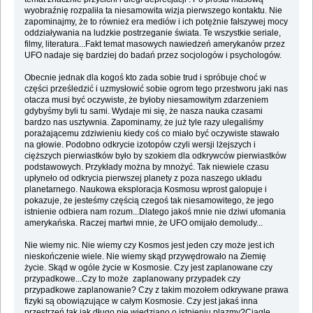
wyobraźnię rozpaliła ta niesamowita wizja pierwszego kontaktu. Nie
zapominajmy, że to również era mediów i ich potężnie fałszywej mocy
oddziaływania na ludzkie postrzeganie świata. Te wszystkie seriale,
filmy, literatura...Fakt temat masowych nawiedzeń amerykanów przez
UFO nadaje się bardziej do badań przez socjologów i psychologów.
Obecnie jednak dla kogoś kto zada sobie trud i spróbuje choć w
części prześledzić i uzmysłowić sobie ogrom tego przestworu jaki nas
otacza musi być oczywiste, że byłoby niesamowitym zdarzeniem
gdybyśmy byli tu sami. Wydaje mi się, że nasza nauka czasami
bardzo nas usztywnia. Zapominamy, że już tyle razy ulegaliśmy
porażającemu zdziwieniu kiedy coś co miało być oczywiste stawało
na głowie. Podobno odkrycie izotopów czyli wersji lżejszych i
cięższych pierwiastków było by szokiem dla odkrywców pierwiastków
podstawowych. Przykłady można by mnożyć. Tak niewiele czasu
upłyneło od odkrycia pierwszej planety z poza naszego układu
planetarnego. Naukowa eksploracja Kosmosu wprost galopuje i
pokazuje, że jesteśmy częścią czegoś tak niesamowitego, że jego
istnienie odbiera nam rozum...Dlatego jakoś mnie nie dziwi ufomania
amerykańska. Raczej martwi mnie, że UFO omijało demoludy...
Nie wiemy nic. Nie wiemy czy Kosmos jest jeden czy może jest ich
nieskończenie wiele. Nie wiemy skąd przywędrowało na Ziemię
życie. Skąd w ogóle życie w Kosmosie. Czy jest zaplanowane czy
przypadkowe...Czy to może zaplanowany przypadek czy
przypadkowe zaplanowanie? Czy z takim mozołem odkrywane prawa
fizyki są obowiązujące w całym Kosmosie. Czy jest jakaś inna
przestrzeń tak jak długo nie wiedziano o istnieniu plazmy?Ciągle