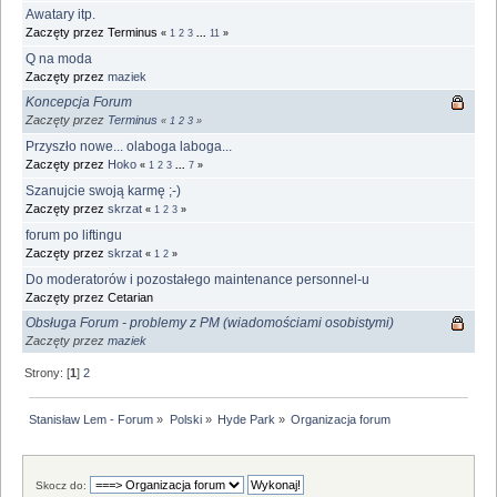
Awatary itp.
Zaczęty przez Terminus
«
1
2
3
...
11
»
Q na moda
Zaczęty przez
maziek
Koncepcja Forum
Zaczęty przez
Terminus
«
1
2
3
»
Przyszło nowe... olaboga laboga...
Zaczęty przez
Hoko
«
1
2
3
...
7
»
Szanujcie swoją karmę ;-)
Zaczęty przez
skrzat
«
1
2
3
»
forum po liftingu
Zaczęty przez
skrzat
«
1
2
»
Do moderatorów i pozostałego maintenance personnel-u
Zaczęty przez Cetarian
Obsługa Forum - problemy z PM (wiadomościami osobistymi)
Zaczęty przez
maziek
Strony: [
1
]
2
Stanisław Lem - Forum
»
Polski
»
Hyde Park
»
Organizacja forum
Skocz do: