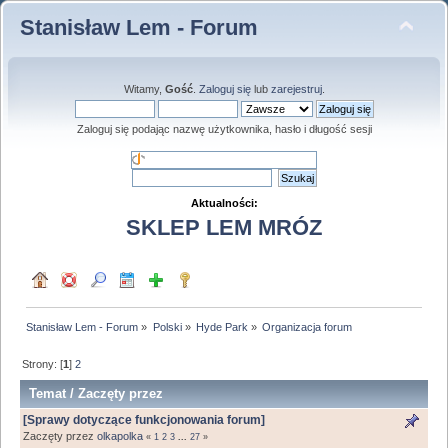
Stanisław Lem - Forum
Witamy,
Gość
.
Zaloguj się
lub
zarejestruj
.
Zaloguj się podając nazwę użytkownika, hasło i długość sesji
Aktualności:
SKLEP LEM MRÓZ
Stanisław Lem - Forum
»
Polski
»
Hyde Park
»
Organizacja forum
Strony: [
1
]
2
Temat
/
Zaczęty przez
[Sprawy dotyczące funkcjonowania forum]
Zaczęty przez
olkapolka
«
1
2
3
...
27
»