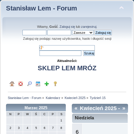
Stanisław Lem - Forum
Witamy,
Gość
.
Zaloguj się
lub
zarejestruj
.
Zaloguj się podając nazwę użytkownika, hasło i długość sesji
Aktualności:
SKLEP LEM MRÓZ
Stanisław Lem - Forum
»
Kalendarz
»
Kwiecień 2025
»
Tydzień 15
«
Kwiecień 2025
-
»
Marzec 2025
N
P
W
Ś
C
P
S
Tydzień 15
Niedziela
1
2
3
4
5
6
7
8
6