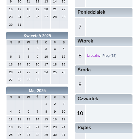
9
10
11
12
13
14
15
16
17
18
19
20
21
22
Poniedziałek
23
24
25
26
27
28
29
30
31
7
Kwiecień 2025
Wtorek
N
P
W
Ś
C
P
S
1
2
3
4
5
8
Urodziny:
Prog (38)
6
7
8
9
10
11
12
13
14
15
16
17
18
19
Środa
20
21
22
23
24
25
26
27
28
29
30
9
Maj 2025
N
P
W
Ś
C
P
S
Czwartek
1
2
3
4
5
6
7
8
9
10
10
11
12
13
14
15
16
17
Piątek
18
19
20
21
22
23
24
25
26
27
28
29
30
31