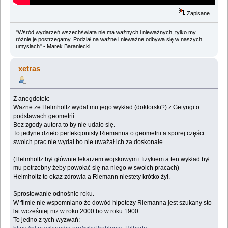
Zapisane
"Wśród wydarzeń wszechświata nie ma ważnych i nieważnych, tylko my
różnie je postrzegamy. Podział na ważne i nieważne odbywa się w naszych
umysłach" - Marek Baraniecki
xetras
Z anegdotek:
Ważne że Helmholtz wydał mu jego wykład (doktorski?) z Getyngi o
podstawach geometrii.
Bez zgody autora to by nie udało się.
To jedyne dzieło perfekcjonisty Riemanna o geometrii a sporej części
swoich prac nie wydał bo nie uważał ich za doskonałe.
(Helmholtz był głównie lekarzem wojskowym i fizykiem a ten wykład był
mu potrzebny żeby powołać się na niego w swoich pracach)
Helmholtz to okaz zdrowia a Riemann niestety krótko żył.
Sprostowanie odnośnie roku.
W filmie nie wspomniano że dowód hipotezy Riemanna jest szukany sto
lat wcześniej niz w roku 2000 bo w roku 1900.
To jedno z tych wyzwań: