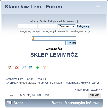
Stanisław Lem - Forum
Witamy,
Gość
.
Zaloguj się
lub
zarejestruj
.
Zaloguj się podając nazwę użytkownika, hasło i długość sesji
Aktualności:
SKLEP LEM MRÓZ
Stanisław Lem - Forum
»
Polski
»
DyLEMaty
(Moderatorzy:
Forum Admin
,
skrzat
) »
Matematyka królowa nauk ;)
« poprzedni
następny »
Strony:
1
...
97
98
[
99
]
100
101
...
118
DRUKUJ
Autor
Wątek: Matematyka królowa