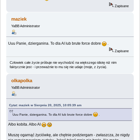
Zapisane
maziek
YaBB Administrator
Uuu Panie, dzierganina. To dla AI lub brute force dobre
.
Zapisane
Człowiek całe życie próbuje nie wychodzić na większego idiotę niż nim
faktycznie jest - i przeważnie to mu się nie udaje (moje, z życia).
olkapolka
YaBB Administrator
Cytat: maziek w Sierpnia 20, 2025, 10:05:39 am
Uuu Panie, dzierganina. To dla AI lub brute force dobre
.
Albo kobita. Albo AI
Muszę ogarnąć życiówkę, ale chętnie podziergam - zwłaszcza, że nigdy