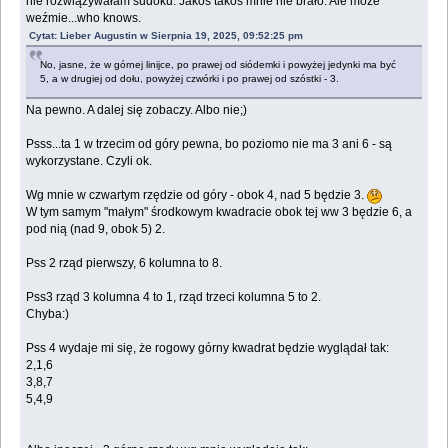
nie rozwiązywałam sudoku. Jakoś takoś mnie nie brało. Ale może
weźmie...who knows.
Cytat: Lieber Augustin w Sierpnia 19, 2025, 09:52:25 pm
No, jasne, że w górnej linijce, po prawej od siódemki i powyżej jedynki ma być
5, a w drugiej od dołu, powyżej czwórki i po prawej od szóstki - 3.
Na pewno. A dalej się zobaczy. Albo nie;)
Psss...ta 1 w trzecim od góry pewna, bo poziomo nie ma 3 ani 6 - są
wykorzystane. Czyli ok.
Wg mnie w czwartym rzędzie od góry - obok 4, nad 5 będzie 3.
W tym samym "małym" środkowym kwadracie obok tej ww 3 będzie 6, a
pod nią (nad 9, obok 5) 2.
Pss 2 rząd pierwszy, 6 kolumna to 8.
Pss3 rząd 3 kolumna 4 to 1, rząd trzeci kolumna 5 to 2.
Chyba:)
Pss 4 wydaje mi się, że rogowy górny kwadrat będzie wyglądał tak:
2,1,6
3,8,7
5,4,9