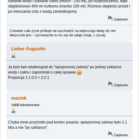
szklanki wody i szklanki cukru (moich - 250 ml), po rozpuszczeniu, daje
objętościowo 400 ml roztworu (manko 100 ml). Różnice objętości przed i
po mieszania octu z wodą zaniedbujemy.
Zapisane
Człowiek całe życie próbuje nie wychodzić na większego idiotę niż nim
faktycznie jest - i przeważnie to mu się nie udaje (moje, z życia).
Lieber Augustin
Ja bym tam wlał/wsypał do "spieprzonej zalewy" po jednej szklance
wody i cukru i zapomniał o całej sprawie
Proporcja 1:1:0,5 = 2:2:1
Zapisane
maziek
YaBB Administrator
Chyba mnie przyćmiło pod koniec pisania: spieprzonej zalewy było 2,1
litra a nie "po szklance".
Zapisane