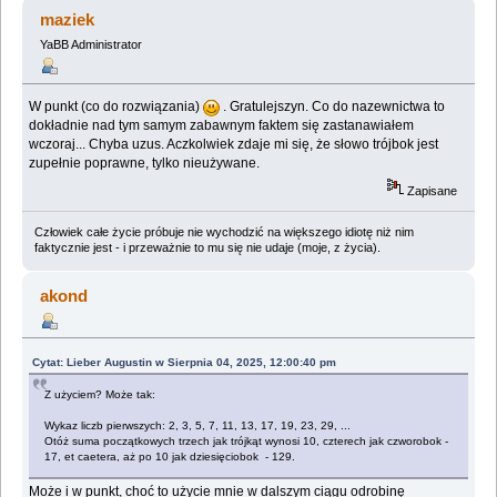
nauk ;) (Przeczytany 1975771 razy)
maziek
YaBB Administrator
W punkt (co do rozwiązania)
. Gratulejszyn. Co do nazewnictwa to
dokładnie nad tym samym zabawnym faktem się zastanawiałem
wczoraj... Chyba uzus. Aczkolwiek zdaje mi się, że słowo trójbok jest
zupełnie poprawne, tylko nieużywane.
Zapisane
Człowiek całe życie próbuje nie wychodzić na większego idiotę niż nim
faktycznie jest - i przeważnie to mu się nie udaje (moje, z życia).
akond
Cytat: Lieber Augustin w Sierpnia 04, 2025, 12:00:40 pm
Z użyciem? Może tak:
Wykaz liczb pierwszych: 2, 3, 5, 7, 11, 13, 17, 19, 23, 29, ...
Otóż suma początkowych trzech jak trójkąt wynosi 10, czterech jak czworobok -
17, et caetera, aż po 10 jak dziesięciobok - 129.
Może i w punkt, choć to użycie mnie w dalszym ciągu odrobinę