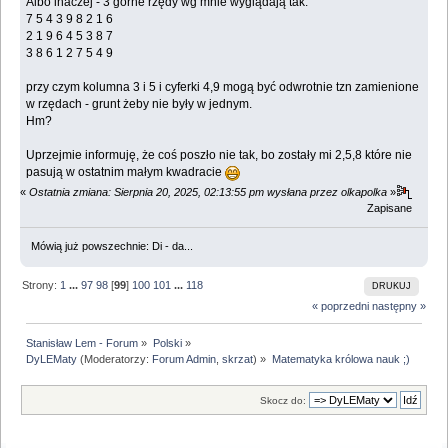
Albo inaczej - 3 górne rzędy wg mnie wyglądają tak:
7 5 4 3 9 8 2 1 6
2 1 9 6 4 5 3 8 7
3 8 6 1 2 7 5 4 9
przy czym kolumna 3 i 5 i cyferki 4,9 mogą być odwrotnie tzn zamienione
w rzędach - grunt żeby nie były w jednym.
Hm?
Uprzejmie informuję, że coś poszło nie tak, bo zostały mi 2,5,8 które nie
pasują w ostatnim małym kwadracie
«
Ostatnia zmiana: Sierpnia 20, 2025, 02:13:55 pm wysłana przez olkapolka
»
Zapisane
Mówią już powszechnie: Di - da...
Strony:
1
...
97
98
[
99
]
100
101
...
118
DRUKUJ
« poprzedni
następny »
Stanisław Lem - Forum
»
Polski
»
DyLEMaty
(Moderatorzy:
Forum Admin
,
skrzat
) »
Matematyka królowa nauk ;)
Skocz do: