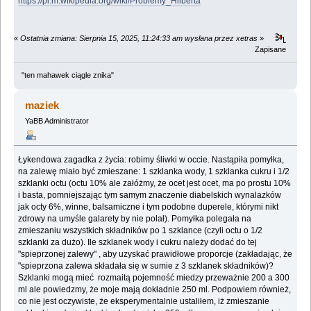
https://pl.m.wikipedia.org/wiki/Problemy_Hilberta
«
Ostatnia zmiana: Sierpnia 15, 2025, 11:24:33 am wysłana przez xetras
»
Zapisane
"ten mahawek ciągle znika"
maziek
YaBB Administrator
Łykendowa zagadka z życia: robimy śliwki w occie. Nastąpiła pomyłka,
na zalewę miało być zmieszane: 1 szklanka wody, 1 szklanka cukru i 1/2
szklanki octu (octu 10% ale załóżmy, że ocet jest ocet, ma po prostu 10%
i basta, pomniejszając tym samym znaczenie diabelskich wynalazków
jak octy 6%, winne, balsamiczne i tym podobne duperele, którymi nikt
zdrowy na umyśle galarety by nie polał). Pomyłka polegała na
zmieszaniu wszystkich składników po 1 szklance (czyli octu o 1/2
szklanki za dużo). Ile szklanek wody i cukru należy dodać do tej
"spieprzonej zalewy" , aby uzyskać prawidłowe proporcje (zakładając, że
"spieprzona zalewa składała się w sumie z 3 szklanek składników)?
Szklanki mogą mieć rozmaitą pojemność miedzy przeważnie 200 a 300
ml ale powiedzmy, że moje mają dokładnie 250 ml. Podpowiem również,
co nie jest oczywiste, że eksperymentalnie ustaliłem, iż zmieszanie