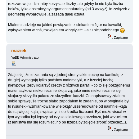
rozczarowuje - tzn. niby korzysta z liczby, ale gdyby to nie była liczba
boków, tylko abstrakcyjny argument naturalny (od 3 wzwyż), to związek z
geometrią wyparowuje, a zasada dalej działa.
Miałem nadzieję na jakieś powiązanie z siekaniem figur na kawałki,
wpisywaniem w coś, rozwijaniem w bryły etc. - a tu nic podobnego
.
Zapisane
maziek
YaBB Administrator
Zdaje się, że te zadania są z jednej strony takie trochę na kanikułę, z
drugiej wymagają tylko podstaw matematyki, a z trzeciej trochę
nietypowe, żeby kojarzyć rzeczy z różnych parafii - co to się porządnemu
matematykowi niekoniecznie skojarzą, jako mnie niekoniecznie się
skojarzy skrzydło pałacu ze skrzydłem kaczki. Co napisawszy zdałem
sobie sprawę, że trochę słabo zapodałem to zadanie, bo w oryginale był
to rysunek - wzmiankowane wielokąty uszeregowane od najmniej-kąta
do najwięcej-kąta, z wpisanymi do środka liczbami. Być może visual w
tym wypadku był lepszy od czysto tekstowego przekazu, jaki wrzuciłem
(z lenistwa ma się rozumieć, no bo trzeba by zdjęcie zrobić przecież...).
Zapisane