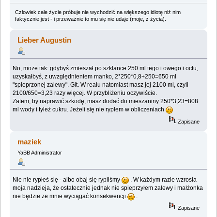
Człowiek całe życie próbuje nie wychodzić na większego idiotę niż nim
faktycznie jest - i przeważnie to mu się nie udaje (moje, z życia).
Lieber Augustin
No, może tak: gdybyś zmieszał po szklance 250 ml tego i owego i octu,
uzyskałbyś, z uwzględnieniem manko, 2*250*0,8+250=650 ml
"spieprzonej zalewy". Git. W realu natomiast masz jej 2100 ml, czyli
2100/650=3,23 razy więcej. W przybliżeniu oczywiście.
Zatem, by naprawić szkodę, masz dodać do mieszaniny 250*3,23=808
ml wody i tyleż cukru. Jeżeli się nie rypłem w obliczeniach
Zapisane
maziek
YaBB Administrator
Nie nie rypłeś się - albo obaj się rypliśmy
. W każdym razie wzrosła
moja nadzieja, że ostatecznie jednak nie spieprzyłem zalewy i małżonka
nie będzie ze mnie wyciągać konsekwencji
.
Zapisane