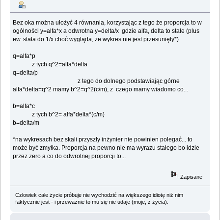
Bez oka można ułożyć 4 równania, korzystając z tego że proporcja to w
ogólności y=alfa*x a odwrotna y=delta/x gdzie alfa, delta to stałe (plus
ew. stała do 1/x choć wygląda, że wykres nie jest przesunięty*)
q=alfa*p
z tych q^2=alfa*delta
q=delta/p
z tego do dolnego podstawiając górne
alfa*delta=q^2 mamy b^2=q^2(c/m), z czego mamy wiadomo co...
b=alfa*c
z tych b^2= alfa*delta*(c/m)
b=delta/m
*na wykresach bez skali przyszły inżynier nie powinien polegać... to
może być zmyłka. Proporcja na pewno nie ma wyrazu stałego bo idzie
przez zero a co do odwrotnej proporcji to...
Zapisane
Człowiek całe życie próbuje nie wychodzić na większego idiotę niż nim
faktycznie jest - i przeważnie to mu się nie udaje (moje, z życia).