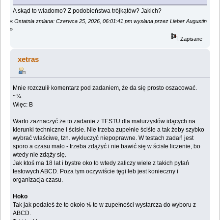
A skąd to wiadomo? Z podobieństwa trójkątów? Jakich?
«
Ostatnia zmiana: Czerwca 25, 2026, 06:01:41 pm wysłana przez Lieber Augustin
»
Zapisane
xetras
Mnie rozczulił komentarz pod zadaniem, że da się prosto oszacować.
~¼
Więc: B
Warto zaznaczyć że to zadanie z TESTU dla maturzystów idących na
kierunki techniczne i ścisłe. Nie trzeba zupełnie ściśle a tak żeby szybko
wybrać właściwe, tzn. wykluczyć niepoprawne. W testach zadań jest
sporo a czasu mało - trzeba zdążyć i nie bawić się w ścisłe liczenie, bo
wtedy nie zdąży się.
Jak ktoś ma 18 lat i bystre oko to wtedy zaliczy wiele z takich pytań
testowych ABCD. Poza tym oczywiście tęgi łeb jest konieczny i
organizacja czasu.
Hoko
Tak jak podałeś że to około ⅙ to w zupełności wystarcza do wyboru z
ABCD.