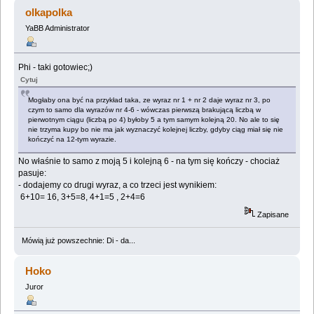
nauk ;) (Przeczytany 1977844 razy)
olkapolka
YaBB Administrator
Phi - taki gotowiec;)
Cytuj
Mogłaby ona być na przykład taka, ze wyraz nr 1 + nr 2 daje wyraz nr 3, po
czym to samo dla wyrazów nr 4-6 - wówczas pierwszą brakującą liczbą w
pierwotnym ciągu (liczbą po 4) byłoby 5 a tym samym kolejną 20. No ale to się
nie trzyma kupy bo nie ma jak wyznaczyć kolejnej liczby, gdyby ciąg miał się nie
kończyć na 12-tym wyrazie.
No właśnie to samo z moją 5 i kolejną 6 - na tym się kończy - chociaż
pasuje:
- dodajemy co drugi wyraz, a co trzeci jest wynikiem:
6+10= 16, 3+5=8, 4+1=5 , 2+4=6
Zapisane
Mówią już powszechnie: Di - da...
Hoko
Juror