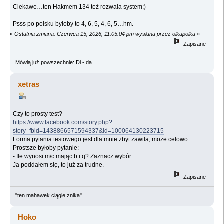
Ciekawe…ten Hakmem 134 też rozwala system;)
Psss po polsku byłoby to 4, 6, 5, 4, 6, 5…hm.
«
Ostatnia zmiana: Czerwca 15, 2026, 11:05:04 pm wysłana przez olkapolka
»
Zapisane
Mówią już powszechnie: Di - da...
xetras
Czy to prosty test?
https://www.facebook.com/story.php?
story_fbid=1438866571594337&id=100064130223715
Forma pytania testowego jest dla mnie zbyt zawiła, może celowo.
Prostsze byłoby pytanie:
- Ile wynosi m/c mając b i q? Zaznacz wybór
Ja poddałem się, to już za trudne.
Zapisane
"ten mahawek ciągle znika"
Hoko