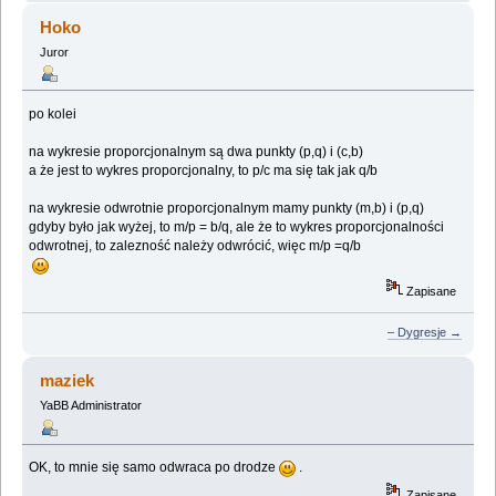
Hoko
Juror
po kolei
na wykresie proporcjonalnym są dwa punkty (p,q) i (c,b)
a że jest to wykres proporcjonalny, to p/c ma się tak jak q/b
na wykresie odwrotnie proporcjonalnym mamy punkty (m,b) i (p,q)
gdyby było jak wyżej, to m/p = b/q, ale że to wykres proporcjonalności
odwrotnej, to zalezność należy odwrócić, więc m/p =q/b
Zapisane
– Dygresje →
maziek
YaBB Administrator
OK, to mnie się samo odwraca po drodze
.
Zapisane