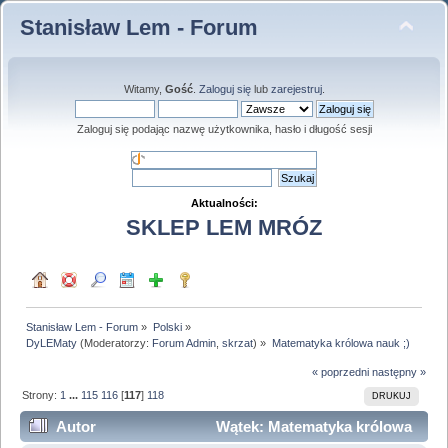
Stanisław Lem - Forum
Witamy,
Gość
.
Zaloguj się
lub
zarejestruj
.
Zaloguj się podając nazwę użytkownika, hasło i długość sesji
Aktualności:
SKLEP LEM MRÓZ
Stanisław Lem - Forum
»
Polski
»
DyLEMaty
(Moderatorzy:
Forum Admin
,
skrzat
) »
Matematyka królowa nauk ;)
« poprzedni
następny »
Strony:
1
...
115
116
[
117
]
118
DRUKUJ
Autor
Wątek: Matematyka królowa