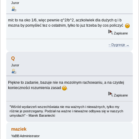
Juror
m/c to na oko 1/6, więc pewnie q^2/b^2, aczkolwiek dla dużych q i b
mozna by pomyśleć tez o ostatnim, tylko to juz trzeba by cos policzyć
Zapisane
– Dygresje →
Q
Juror
Piękne to zadanie, bazuje nie na mozolnym rachowaniu, a na czystej
konieczności rozumienia zasad
.
Zapisane
"Wśród wydarzeń wszechświata nie ma ważnych i nieważnych, tylko my
różnie je postrzegamy. Podział na ważne i nieważne odbywa się w naszych
umysłach" - Marek Baraniecki
maziek
YaBB Administrator