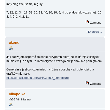
inny ciąg z tej samej reguły
7, 22, 11, 34, 17, 52, 26, 13, 40, 20, 10, 5, - i po piątce jak wcześniej: 16,
8, 4, 2, 1, 4, 2, 1...
Zapisane
– Dygresje →
akond
Jak zacząłem szperać, to sobie przypomniałem, że w którejś z książek
musiałem już o tym Collatzu czytać. Szczegółów jednak nie pamiętałem.
Generalnie jest co rozkminiać na różne sposoby - a i potencjał dla
grafików niemały:
https://en.wikipedia.org/wiki/Collatz_conjecture
Zapisane
olkapolka
YaBB Administrator