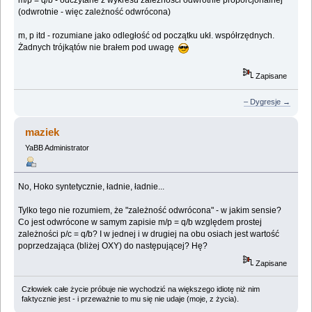
(odwrotnie - więc zależność odwrócona)
m, p itd - rozumiane jako odległość od początku ukł. współrzędnych.
Żadnych trójkątów nie brałem pod uwagę
Zapisane
– Dygresje →
maziek
YaBB Administrator
No, Hoko syntetycznie, ładnie, ładnie...
Tylko tego nie rozumiem, że "zależność odwrócona" - w jakim sensie?
Co jest odwrócone w samym zapisie m/p = q/b względem prostej
zależności p/c = q/b? I w jednej i w drugiej na obu osiach jest wartość
poprzedzająca (bliżej OXY) do następującej? Hę?
Zapisane
Człowiek całe życie próbuje nie wychodzić na większego idiotę niż nim
faktycznie jest - i przeważnie to mu się nie udaje (moje, z życia).