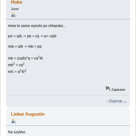
Hoko
Juror
mnie to samo wyszło po chłopsku...
p/c = q/b -> pb = cq -> p= cq/b
m/p = q/b -> mb = pq
2
mb = (cq/b)*q = cq
/b
2
2
mb
= cq
2
2
m/c = q
/b
Zapisane
– Dygresje →
Lieber Augustin
Na szybko: