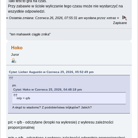
Taki test to gra na czas.
Przy zabawie w ścisłe wyliczanie tego czasu może nie wystarczyć na
wszystkie odpowiedzi.
«
Ostatnia zmiana: Czerwca 26, 2026, 07:55:31 am wysłana przez xetras
»
Zapisane
"ten mahawek ciągle znika"
Hoko
Juror
Cytat: Lieber Augustin w Czerwca 25, 2026, 05:52:49 pm
ps.
Cytat: Hoko w Czerwca 25, 2026, 04:48:18 pm
m/p = q/b
A skąd to wiadomo? Z podobieństwa trójkątów? Jakich?
p/c = q/b - odczytane (kropki na wykresie) z wykresu zależności
proporcjonalnej
m/p = q/b - odczytane z wykresu zależności odwrotnie proporcjonalnej