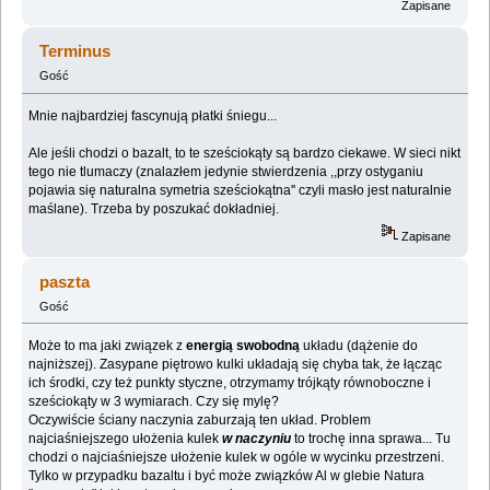
Zapisane
Terminus
Gość
Mnie najbardziej fascynują płatki śniegu...
Ale jeśli chodzi o bazalt, to te sześciokąty są bardzo ciekawe. W sieci nikt
tego nie tlumaczy (znalazłem jedynie stwierdzenia ,,przy ostyganiu
pojawia się naturalna symetria sześciokątna'' czyli masło jest naturalnie
maślane). Trzeba by poszukać dokładniej.
Zapisane
paszta
Gość
Może to ma jaki związek z
energią swobodną
układu (dążenie do
najniższej). Zasypane piętrowo kulki układają się chyba tak, że łącząc
ich środki, czy też punkty styczne, otrzymamy trójkąty równoboczne i
sześciokąty w 3 wymiarach. Czy się mylę?
Oczywiście ściany naczynia zaburzają ten układ. Problem
najciaśniejszego ułożenia kulek
w naczyniu
to trochę inna sprawa... Tu
chodzi o najciaśniejsze ułożenie kulek w ogóle w wycinku przestrzeni.
Tylko w przypadku bazaltu i być może związków Al w glebie Natura