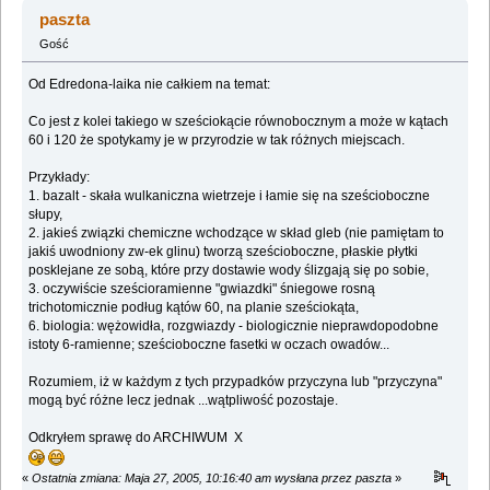
nauk ;) (Przeczytany 1973991 razy)
paszta
Gość
Od Edredona-laika nie całkiem na temat:
Co jest z kolei takiego w sześciokącie równobocznym a może w kątach
60 i 120 że spotykamy je w przyrodzie w tak różnych miejscach.
Przykłady:
1. bazalt - skała wulkaniczna wietrzeje i łamie się na sześcioboczne
słupy,
2. jakieś związki chemiczne wchodzące w skład gleb (nie pamiętam to
jakiś uwodniony zw-ek glinu) tworzą sześcioboczne, płaskie płytki
posklejane ze sobą, które przy dostawie wody ślizgają się po sobie,
3. oczywiście sześcioramienne "gwiazdki" śniegowe rosną
trichotomicznie podług kątów 60, na planie sześciokąta,
6. biologia: wężowidła, rozgwiazdy - biologicznie nieprawdopodobne
istoty 6-ramienne; sześcioboczne fasetki w oczach owadów...
Rozumiem, iż w każdym z tych przypadków przyczyna lub "przyczyna"
mogą być różne lecz jednak ...wątpliwość pozostaje.
Odkryłem sprawę do ARCHIWUM X
«
Ostatnia zmiana: Maja 27, 2005, 10:16:40 am wysłana przez paszta
»