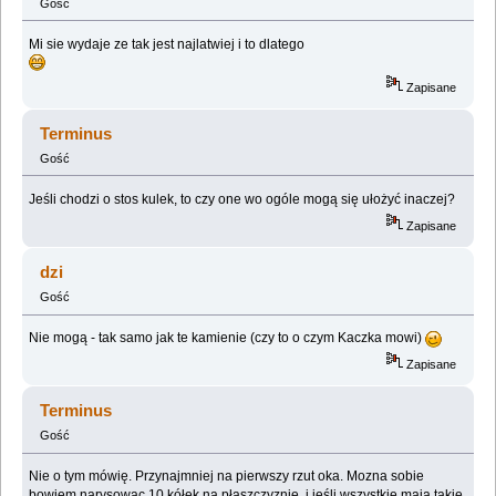
Gość
Mi sie wydaje ze tak jest najlatwiej i to dlatego
Zapisane
Terminus
Gość
Jeśli chodzi o stos kulek, to czy one wo ogóle mogą się ułożyć inaczej?
Zapisane
dzi
Gość
Nie mogą - tak samo jak te kamienie (czy to o czym Kaczka mowi)
Zapisane
Terminus
Gość
Nie o tym mówię. Przynajmniej na pierwszy rzut oka. Mozna sobie
bowiem narysowac 10 kółek na płaszczyznie, i jeśli wszystkie mają takie