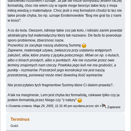
stanowisko rozumiem i uznaje. Ja jak sie moze domyslasz jestem raczej
formalistą, choc nie wiem czy w ogole moge tworzyc takie tezy z moja
mikrą wiedzą o matematyce. Choc jesli o moj formalizm chodzi to tez nie
takie proste chyba, bo np. uznaje Ensteinowskie "Bog nie gral by z nami
w kosci".
A co do kola. Owszem, istnieje takie cos jak kolo, i istnialo zanim powstal
abstrakcyjny byt matematyczny ktory tak nazwano. De facto to powoduje
sporo problemow, zbierznosc nazw.
Pozwolisz ze zacytuje naszą ulubioną Summę
Zapewne, matematyk używa, zwłaszcza przy ustalaniu wstępnych
założeń, słów, które znamy z języka potocznego. Mówi on np. o kulach,
albo o liniach prostych, albo o punktach. Ale nie rozumie przez owe
terminy znajomych nam rzeczy. Powłoka jego kuli nie ma grubości, a
punkty - rozmiarów. Przestrzeń jego konstrukcji nie jest naszą
przestrzenią, ponieważ może mieć dowolną ilość wymiarów.
Nie przeczytales tych fragmentow Summy ktore Ci dalem prawda?..
A tak na marginesie, Lem jest chyba tez formalistą, ciekawe tylko czy ja
jestem formalistą przez Niego czy "z natury"
«
Ostatnia zmiana: Maja 29, 2005, 11:31:40 pm wysłana przez dzi
»
Zapisane
Terminus
Gość