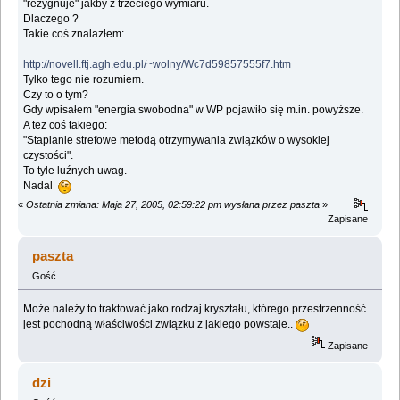
"rezygnuje" jakby z trzeciego wymiaru.
Dlaczego ?
Takie coś znalazłem:
http://novell.ftj.agh.edu.pl/~wolny/Wc7d59857555f7.htm
Tylko tego nie rozumiem.
Czy to o tym?
Gdy wpisałem "energia swobodna" w WP pojawiło się m.in. powyższe.
A też coś takiego:
"Stapianie strefowe metodą otrzymywania związków o wysokiej
czystości".
To tyle luźnych uwag.
Nadal
«
Ostatnia zmiana: Maja 27, 2005, 02:59:22 pm wysłana przez paszta
»
Zapisane
paszta
Gość
Może należy to traktować jako rodzaj kryształu, którego przestrzenność
jest pochodną właściwości związku z jakiego powstaje..
Zapisane
dzi