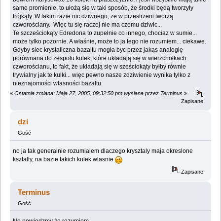
same promienie, to ułożą się w taki sposób, że środki będą tworzyły
trójkąty. W takim razie nic dziwnego, że w przestrzeni tworzą
czworościany. Więc tu się raczej nie ma czemu dziwic...
Te szcześciokąty Edredona to zupełnie co innego, chociaz w sumie...
może tylko pozornie. A właśnie, może to ja tego nie rozumiem... ciekawe.
Gdyby siec krystaliczna bazaltu mogła byc przez jakąs analogię
porównana do zespołu kulek, które układają się w wierzchołkach
czworościanu, to fakt, że układają się w sześciokąty byłby równie
trywialny jak te kulki... więc pewno nasze zdziwienie wynika tylko z
nieznajomości własności bazaltu.
«
Ostatnia zmiana: Maja 27, 2005, 09:32:50 pm wysłana przez Terminus
»
Zapisane
dzi
Gość
no ja tak generalnie rozumialem dlaczego krysztaly maja okreslone
ksztalty, na bazie takich kulek wlasnie
Zapisane
Terminus
Gość