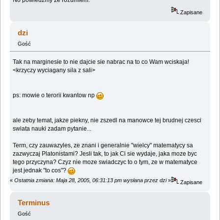
No powiedzmy że rozumiem.
Zapisane
dzi
Gość
Tak na marginesie to nie dajcie sie nabrac na to co Wam wciskaja!
<krzyczy wyciagany sila z sali>
ps: mowie o terorii kwantow np
ale zeby temat, jakze piekny, nie zszedl na manowce tej brudnej czesci
swiata nauki zadam pytanie...
Term, czy zauwazyles, ze znani i generalnie "wielcy" matematycy sa
zazwyczaj Platonistami? Jesli tak, to jak Ci sie wydaje, jaka moze byc
tego przyczyna? Czyz nie moze swiadczyc to o tym, ze w matematyce
jest jednak "to cos"?
«
Ostatnia zmiana: Maja 28, 2005, 06:31:13 pm wysłana przez dzi
»
Zapisane
Terminus
Gość