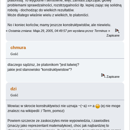
platonistą. To wygodne i sensowne, więc zamiast zaprzątac głowę
problemami sprawdzalności, rozstrzygalności itp. lepiej zając się solidną
robotą - dochodząc do wielkich rezultatów.
Może dlatego właśnie wielu z wielkich, to platoniści.
No i koniec końców, mamy jeszcze konstruktywistów, ale niewielu.
«
Ostatnia zmiana: Maja 29, 2005, 04:49:57 pm wysłana przez Terminus
»
Zapisane
chmura
Gość
dlaczego sądzisz, że platonikom "jest łatwiej?
jakie jest stanowisko "konstruktywistow"?
Zapisane
dzi
Gość
Mowiac w skrocie konstruktywisci nie uznaja ~(~a) => a
(ej nie moge
znalezc na wikipedii :/ Term, pomoz)
Powiem szczerze ze zaskoczyles mnie wypowiedzia, i zawiodles
(znaczy jako reprezentant matematykow), choc jak najbardziej to