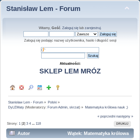
Stanisław Lem - Forum
Witamy,
Gość
.
Zaloguj się
lub
zarejestruj
.
Zaloguj się podając nazwę użytkownika, hasło i długość sesji
Aktualności:
SKLEP LEM MRÓZ
Stanisław Lem - Forum
»
Polski
»
DyLEMaty
(Moderatorzy:
Forum Admin
,
skrzat
) »
Matematyka królowa nauk ;)
« poprzedni
następny »
Strony:
1
[
2
]
3
4
...
118
DRUKUJ
Autor
Wątek: Matematyka królowa