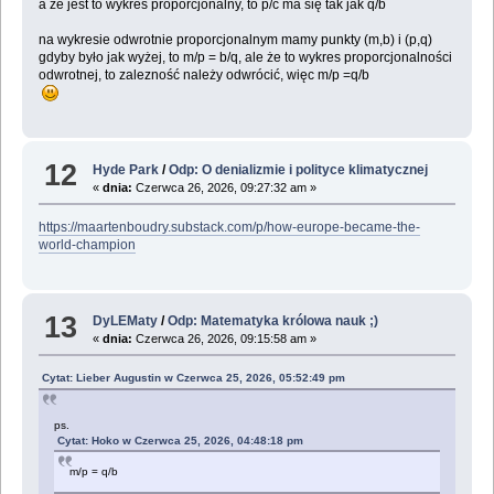
a że jest to wykres proporcjonalny, to p/c ma się tak jak q/b
na wykresie odwrotnie proporcjonalnym mamy punkty (m,b) i (p,q)
gdyby było jak wyżej, to m/p = b/q, ale że to wykres proporcjonalności
odwrotnej, to zalezność należy odwrócić, więc m/p =q/b
12
Hyde Park
/
Odp: O denializmie i polityce klimatycznej
«
dnia:
Czerwca 26, 2026, 09:27:32 am »
https://maartenboudry.substack.com/p/how-europe-became-the-
world-champion
13
DyLEMaty
/
Odp: Matematyka królowa nauk ;)
«
dnia:
Czerwca 26, 2026, 09:15:58 am »
Cytat: Lieber Augustin w Czerwca 25, 2026, 05:52:49 pm
ps.
Cytat: Hoko w Czerwca 25, 2026, 04:48:18 pm
m/p = q/b