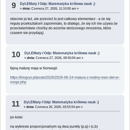
9
DyLEMaty
/
Odp: Matematyka królowa nauk ;)
«
dnia:
Czerwca 27, 2026, 11:10:00 am »
obecnie ja też, ale przecież to jest całkowy elementarz - a że się
reguły przekształceń zapomniało, to dlatego, że się ich nie używa (w
przeciwieństwie choćby do wzorów skróconego mnożenia, które
czasem sie przydają).
10
DyLEMaty
/
Odp: Matematyka królowa nauk ;)
«
dnia:
Czerwca 27, 2026, 08:50:04 am »
fajną maturę maja w Norwegii
https://blogrys.pl/posts/2026/2026-06-24-matura-z-matmy-men-det-er-
norge.php
11
DyLEMaty
/
Odp: Matematyka królowa nauk ;)
«
dnia:
Czerwca 26, 2026, 03:53:54 pm »
po kolei
na wykresie proporcjonalnym są dwa punkty (p,q) i (c,b)