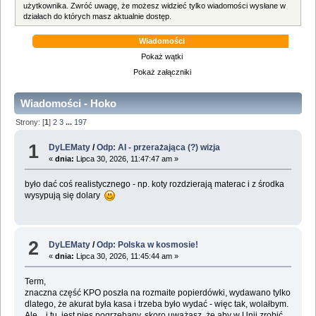
użytkownika. Zwróć uwagę, że możesz widzieć tylko wiadomości wysłane w
działach do których masz aktualnie dostęp.
Wiadomości
Pokaż wątki
Pokaż załączniki
Wiadomości - Hoko
Strony: [
1
]
2
3
...
197
1
DyLEMaty
/
Odp: AI - przerażająca (?) wizja
«
dnia:
Lipca 30, 2026, 11:47:47 am »
było dać coś realistycznego - np. koty rozdzierają materac i z środka
wysypują się dolary
2
DyLEMaty
/
Odp: Polska w kosmosie!
«
dnia:
Lipca 30, 2026, 11:45:44 am »
Term,
znaczna część KPO poszła na rozmaite popierdówki, wydawano tylko
dlatego, że akurat była kasa i trzeba było wydać - więc tak, wolałbym.
Ale... i tu jest pies pogrzebany, skoro uważasz, że aby w Unii zrobić