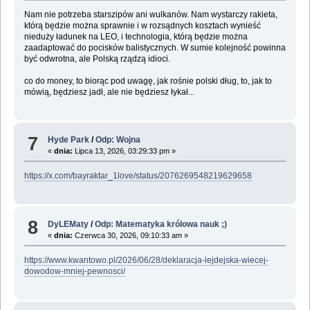
Nam nie potrzeba starszipów ani wulkanów. Nam wystarczy rakieta,
którą będzie można sprawnie i w rozsądnych kosztach wynieść
nieduży ładunek na LEO, i technologia, którą będzie można
zaadaptować do pocisków balistycznych. W sumie kolejność powinna
być odwrotna, ale Polską rządzą idioci.
co do money, to biorąc pod uwagę, jak rośnie polski dług, to, jak to
mówią, będziesz jadł, ale nie będziesz łykał...
7
Hyde Park
/
Odp: Wojna
«
dnia:
Lipca 13, 2026, 03:29:33 pm »
https://x.com/bayraktar_1love/status/2076269548219629658
8
DyLEMaty
/
Odp: Matematyka królowa nauk ;)
«
dnia:
Czerwca 30, 2026, 09:10:33 am »
https://www.kwantowo.pl/2026/06/28/deklaracja-lejdejska-wiecej-
dowodow-mniej-pewnosci/