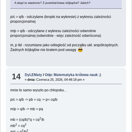
A skąd to wiadomo? Z podobieństwa trójkątów? Jakich?
p/c = q/b - odczytane (kropki na wykresie) z wykresu zależności
proporcjonalnej
m/p = q/b - odczytane z wykresu zależności odwrotnie
proporcjonalnej (odwrotnie - więc zależność odwrócona)
m, p itd - rozumiane jako odległość od początku ukł. współrzędnych.
Żadnych trójkątów nie brałem pod uwagę
14
DyLEMaty
/
Odp: Matematyka królowa nauk ;)
«
dnia:
Czerwca 25, 2026, 04:48:18 pm »
mnie to samo wyszło po chłopsku...
p/c = q/b -> pb = cq -> p= cq/b
m/p = q/b -> mb = pq
2
mb = (cq/b)*q = cq
/b
2
2
mb
= cq
2
2
m/c = q
/b