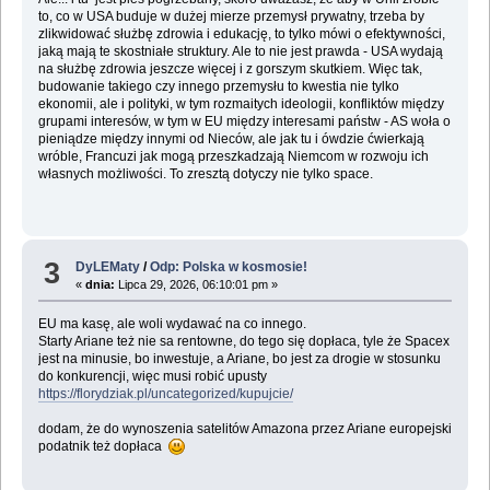
to, co w USA buduje w dużej mierze przemysł prywatny, trzeba by
zlikwidować służbę zdrowia i edukację, to tylko mówi o efektywności,
jaką mają te skostniałe struktury. Ale to nie jest prawda - USA wydają
na służbę zdrowia jeszcze więcej i z gorszym skutkiem. Więc tak,
budowanie takiego czy innego przemysłu to kwestia nie tylko
ekonomii, ale i polityki, w tym rozmaitych ideologii, konfliktów między
grupami interesów, w tym w EU między interesami państw - AS woła o
pieniądze między innymi od Nieców, ale jak tu i ówdzie ćwierkają
wróble, Francuzi jak mogą przeszkadzają Niemcom w rozwoju ich
własnych możliwości. To zresztą dotyczy nie tylko space.
3
DyLEMaty
/
Odp: Polska w kosmosie!
«
dnia:
Lipca 29, 2026, 06:10:01 pm »
EU ma kasę, ale woli wydawać na co innego.
Starty Ariane też nie sa rentowne, do tego się dopłaca, tyle że Spacex
jest na minusie, bo inwestuje, a Ariane, bo jest za drogie w stosunku
do konkurencji, więc musi robić upusty
https://florydziak.pl/uncategorized/kupujcie/
dodam, że do wynoszenia satelitów Amazona przez Ariane europejski
podatnik też dopłaca