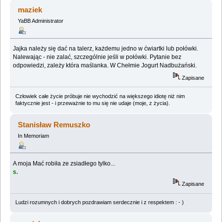
maziek
YaBB Administrator
Jajka należy się dać na talerz, każdemu jedno w ćwiartki lub połówki.
Nalewając - nie zalać, szczególnie jeśli w połówki. Pytanie bez
odpowiedzi, zależy która maślanka. W Chełmie Jogurt Nadbużański.
Zapisane
Człowiek całe życie próbuje nie wychodzić na większego idiotę niż nim
faktycznie jest - i przeważnie to mu się nie udaje (moje, z życia).
Stanisław Remuszko
In Memoriam
A moja Mać robiła ze zsiadłego tylko...
s.
Zapisane
Ludzi rozumnych i dobrych pozdrawiam serdecznie i z respektem : - )