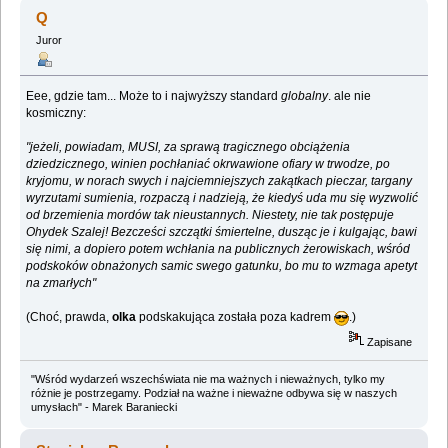
kulinarny (Przeczytany 260256 razy)
Q
Juror
Eee, gdzie tam... Może to i najwyższy standard
globalny
. ale nie
kosmiczny:
"jeżeli, powiadam, MUSI, za sprawą tragicznego obciążenia
dziedzicznego, winien pochłaniać okrwawione ofiary w trwodze, po
kryjomu, w norach swych i najciemniejszych zakątkach pieczar, targany
wyrzutami sumienia, rozpaczą i nadzieją, że kiedyś uda mu się wyzwolić
od brzemienia mordów tak nieustannych. Niestety, nie tak postępuje
Ohydek Szalej! Bezcześci szczątki śmiertelne, dusząc je i kulgając, bawi
się nimi, a dopiero potem wchłania na publicznych żerowiskach, wśród
podskoków obnażonych samic swego gatunku, bo mu to wzmaga apetyt
na zmarłych"
(Choć, prawda,
olka
podskakująca została poza kadrem
.)
Zapisane
"Wśród wydarzeń wszechświata nie ma ważnych i nieważnych, tylko my
różnie je postrzegamy. Podział na ważne i nieważne odbywa się w naszych
umysłach" - Marek Baraniecki