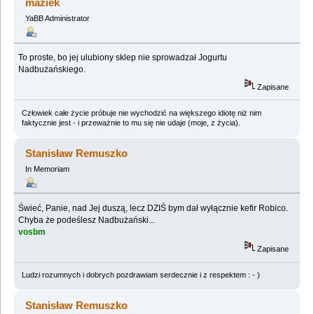
maziek
YaBB Administrator
To proste, bo jej ulubiony sklep nie sprowadzał Jogurtu
Nadbużańskiego.
Zapisane
Człowiek całe życie próbuje nie wychodzić na większego idiotę niż nim
faktycznie jest - i przeważnie to mu się nie udaje (moje, z życia).
Stanisław Remuszko
In Memoriam
Świeć, Panie, nad Jej duszą, lecz DZIŚ bym dał wyłącznie kefir Robico.
Chyba że podeślesz Nadbużański...
vosbm
Zapisane
Ludzi rozumnych i dobrych pozdrawiam serdecznie i z respektem : - )
Stanisław Remuszko