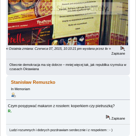
«
Ostatnia zmiana: Czerwca 07, 2015, 10:10:21 pm wysłana przez liv
»
Zapisane
Obecnie demokracja ma się dobrze – mniej więcej tak, jak republika rzymska w
czasach Oktawiana
Stanisław Remuszko
In Memoriam
Czym posypywać makaron z rosołem: koperkiem czy pietruszką?
R.
Zapisane
Ludzi rozumnych i dobrych pozdrawiam serdecznie i z respektem : - )