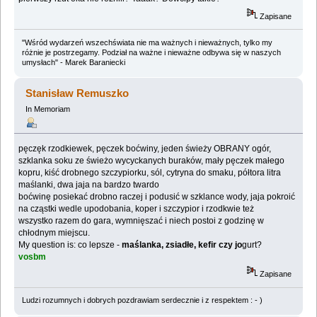
Zapisane
"Wśród wydarzeń wszechświata nie ma ważnych i nieważnych, tylko my
różnie je postrzegamy. Podział na ważne i nieważne odbywa się w naszych
umysłach" - Marek Baraniecki
Stanisław Remuszko
In Memoriam
pęczęk rzodkiewek, pęczek boćwiny, jeden świeży OBRANY ogór,
szklanka soku ze świeżo wycyckanych buraków, mały pęczek małego
kopru, kiść drobnego szczypiorku, sól, cytryna do smaku, półtora litra
maślanki, dwa jaja na bardzo twardo
boćwinę posiekać drobno raczej i podusić w szklance wody, jaja pokroić
na cząstki wedle upodobania, koper i szczypior i rzodkwie też
wszystko razem do gara, wymnięszać i niech postoi z godzinę w
chłodnym miejscu.
My question is: co lepsze -
maślanka, zsiadłe, kefir czy jo
gurt?
vosbm
Zapisane
Ludzi rozumnych i dobrych pozdrawiam serdecznie i z respektem : - )