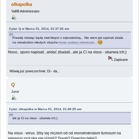
olkapolka
YaBB Administrator
Cytat: Q w Marca 01, 2014, 01:37:26 am
Prawdę mówiąc będę miał kłopot z odpowiedzią... Nie wiem jak szpinak działa
na metabolizm młodych okazów
homo rusticus orionensis
...
Nooo...sporo napisali...widać zbadali...ale ja Ci na visus - ubarwia ich;)
Zapisane
Mówią już powszechnie: Di - da...
Q
Juror
Cytat: olkapolka w Marca 01, 2014, 01:40:25 am
ale ja Ci na visus - ubarwia ich;)
Na visus - wirus. Iżby się niczem od od
monstroteratum furiosum
na
pierwszy rzut oka nie różnili? Taaak? Dowcipy takie?