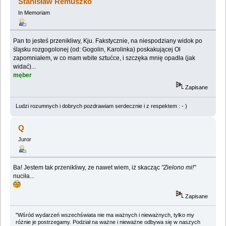
Stanisław Remuszko
In Memoriam
Pan to jesteś przenikliwy, Kju. Fakstycznie, na niespodziany widok po
śląsku rozgogolonej (od: Gogolin, Karolinka) poskakującej Ol
zapomniałem, w co mam wbite sztućce, i szczęka mnię opadła (jak
widać)...
męber
Zapisane
Ludzi rozumnych i dobrych pozdrawiam serdecznie i z respektem : - )
Q
Juror
Ba! Jestem tak przenikliwy, ze nawet wiem, iż skacząc
"Zielono mi!"
nuciła...
Zapisane
"Wśród wydarzeń wszechświata nie ma ważnych i nieważnych, tylko my
różnie je postrzegamy. Podział na ważne i nieważne odbywa się w naszych