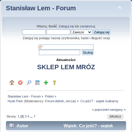
Stanisław Lem - Forum
Witamy,
Gość
.
Zaloguj się
lub
zarejestruj
.
Zaloguj się podając nazwę użytkownika, hasło i długość sesji
Aktualności:
SKLEP LEM MRÓZ
Stanisław Lem - Forum
»
Polski
»
Hyde Park
(Moderatorzy:
Forum Admin
,
skrzat
) »
Co jeść? - wątek kulinarny
« poprzedni
następny »
Strony:
1
[
2
]
3
4
...
7
DRUKUJ
Autor
Wątek: Co jeść? - wątek