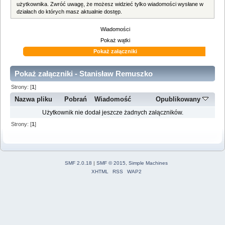
użytkownika. Zwróć uwagę, że możesz widzieć tylko wiadomości wysłane w
działach do których masz aktualnie dostęp.
Wiadomości
Pokaż wątki
Pokaż załączniki
Pokaż załączniki - Stanisław Remuszko
Strony: [
1
]
Nazwa pliku
Pobrań
Wiadomość
Opublikowany
Użytkownik nie dodał jeszcze żadnych załączników.
Strony: [
1
]
SMF 2.0.18
|
SMF © 2015
,
Simple Machines
XHTML
RSS
WAP2