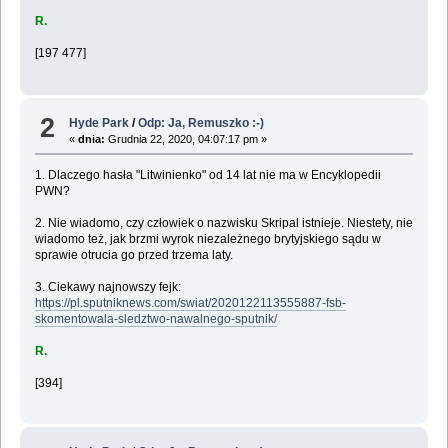
R.
[197 477]
2
Hyde Park
/
Odp: Ja, Remuszko :-)
«
dnia:
Grudnia 22, 2020, 04:07:17 pm »
1. Dlaczego hasła "Litwinienko" od 14 lat nie ma w Encyklopedii
PWN?
2. Nie wiadomo, czy człowiek o nazwisku Skripal istnieje. Niestety, nie
wiadomo też, jak brzmi wyrok niezależnego brytyjskiego sądu w
sprawie otrucia go przed trzema laty.
3. Ciekawy najnowszy fejk:
https://pl.sputniknews.com/swiat/2020122113555887-fsb-
skomentowala-sledztwo-nawalnego-sputnik/
R.
[394]