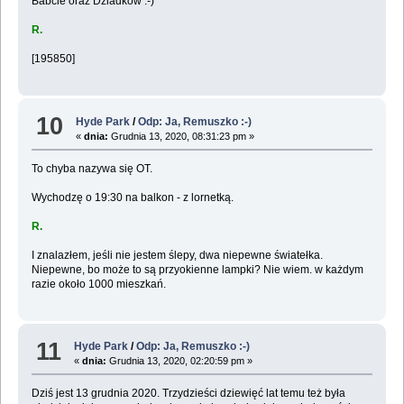
Babcie oraz Dziadków :-)
R.
[195850]
10
Hyde Park
/
Odp: Ja, Remuszko :-)
«
dnia:
Grudnia 13, 2020, 08:31:23 pm »
To chyba nazywa się OT.
Wychodzę o 19:30 na balkon - z lornetką.
R.
I znalazłem, jeśli nie jestem ślepy, dwa niepewne światełka.
Niepewne, bo może to są przyokienne lampki? Nie wiem. w każdym
razie około 1000 mieszkań.
11
Hyde Park
/
Odp: Ja, Remuszko :-)
«
dnia:
Grudnia 13, 2020, 02:20:59 pm »
Dziś jest 13 grudnia 2020. Trzydzieści dziewięć lat temu też była