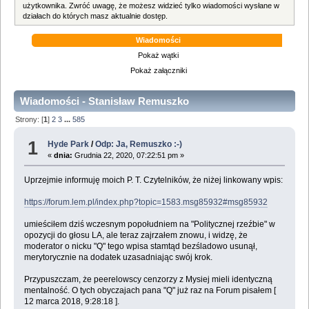
użytkownika. Zwróć uwagę, że możesz widzieć tylko wiadomości wysłane w
działach do których masz aktualnie dostęp.
Wiadomości
Pokaż wątki
Pokaż załączniki
Wiadomości - Stanisław Remuszko
Strony: [
1
]
2
3
...
585
1
Hyde Park
/
Odp: Ja, Remuszko :-)
«
dnia:
Grudnia 22, 2020, 07:22:51 pm »
Uprzejmie informuję moich P. T. Czytelników, że niżej linkowany wpis:
https://forum.lem.pl/index.php?topic=1583.msg85932#msg85932
umieściłem dziś wczesnym popołudniem na "Politycznej rzeźbie" w
opozycji do głosu LA, ale teraz zajrzałem znowu, i widzę, że
moderator o nicku "Q" tego wpisa stamtąd bezśladowo usunął,
merytorycznie na dodatek uzasadniając swój krok.
Przypuszczam, że peerelowscy cenzorzy z Mysiej mieli identyczną
mentalność. O tych obyczajach pana "Q" już raz na Forum pisałem [
12 marca 2018, 9:28:18 ].