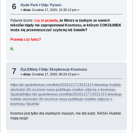
6
Hyde Park
/
Odp: Pytam:
«
dnia:
Grudnia 17, 2020, 10:30:13 pm »
Pytanie brzmi:
czy to prawda
, że Mistrz w żadnym ze swoich
tekstów nigdy nie zaproponował Kosmosu, w którym COKOLWIEK
może się przemieszczać szybciej niż światło?
Prawda czy fałsz?
R.
7
DyLEMaty
/
Odp: Eksploracja Kosmosu
«
dnia:
Grudnia 17, 2020, 06:24:13 pm »
https://pl.sputniknews.com/foto/2020121713531313-teleskop-hubble-
obchodzi-30-rocznice-nasa-publikuje-rzadkie-zdjecia-z-kosmosu-
Sputnik/https://pl.sputniknews.com/foto/2020121713531313-teleskop-
hubble-obchodzi-30-rocznice-nasa-publikuje-rzadkie-zdjecia-z-
kosmosu-Sputnik/
Kosmos jest tylko dla martwych maszyn, nie dla ludzi. NASA i Hubble
mają rację!