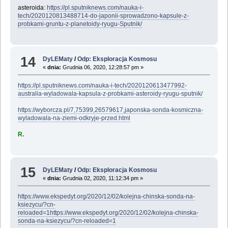
asteroida:
https://pl.sputniknews.com/nauka-i-
tech/2020120813488714-do-japonii-sprowadzono-kapsule-z-
probkami-gruntu-z-planetoidy-ryugu-Sputnik/
14
DyLEMaty
/
Odp: Eksploracja Kosmosu
«
dnia:
Grudnia 06, 2020, 12:28:57 pm »
https://pl.sputniknews.com/nauka-i-tech/2020120613477992-
australia-wyladowala-kapsula-z-probkami-asteroidy-ryugu-sputnik/
https://wyborcza.pl/7,75399,26579617,japonska-sonda-kosmiczna-
wyladowala-na-ziemi-odkryje-przed.html
R.
15
DyLEMaty
/
Odp: Eksploracja Kosmosu
«
dnia:
Grudnia 02, 2020, 11:12:34 pm »
https://www.ekspedyt.org/2020/12/02/kolejna-chinska-sonda-na-
ksiezycu/?cn-
reloaded=1https://www.ekspedyt.org/2020/12/02/kolejna-chinska-
sonda-na-ksiezycu/?cn-reloaded=1