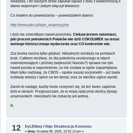
niedziela, i do naszych drzwi zapukał sąsiad z dołu z wiadomością o
stanie wojennym i żebym włączył telewizor.
Co miałem do powiedzenia – powiedziałem dawno:
http://remuszko.pl/stan_wojenny.php
i dziś nie zmieniłbym nawet przecinka.
Ciekaw jestem natomiast,
jaki procent pełnoletnich Polaków wie dziś COKOLWIEK na temat
tamtego historycznego wydarzenia oraz CO konkretnie wie.
Zza biurka można tylko gdybać. Aktualnych sondaży na portalach
brak. Całkiem możliwe, że dla pokolenia urodzonego w latach
osiemdziesiątych i później (większość Narodu?) sprawa nie tyle
nawet poszła w zapomnienie, co nie została w ogóle zapamiętana.
Mam tylko nadzieję, że CBOS – opoka naszej socjometrii – już bada
rozkłady wiedzy i opinii na ten temat, oraz że wkrótce ogłosi wyniki.
Zanim to nastąpi, każdy może rozejrzeć się, ile też świec zapłonie
dziś w oknach. Przypuszczam, że w mojej optycznej okolicy (tysiąc
ursynowskich mieszkań) nie zobaczę ani jednej.
R.
12
DyLEMaty
/
Odp: Eksploracja Kosmosu
«
dnia:
Grudnia 08, 2020, 10:52:13 pm »