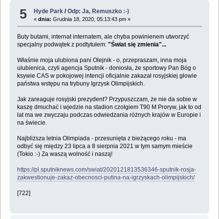
5
Hyde Park
/
Odp: Ja, Remuszko :-)
«
dnia:
Grudnia 18, 2020, 05:13:43 pm »
Buty butami, internat internatem, ale chyba powinienem utworzyć
specjalny podwątek z podtytułem:
"Świat się zmienia"...
Właśnie moja ulubiona pani Olejnik - o, przepraszam, inna moja
ulubienica, czyli agencja Sputnik - doniosła, że sportowy Pan Bóg o
ksywie CAS w pokojowej intencji oficjalnie zakazał rosyjskiej głowie
państwa wstępu na trybuny Igrzysk Olimpijskich.
Jak zareaguje rosyjski prezydent? Przypuszczam, że nie da sobie w
kaszę dmuchać i wjedzie na stadion czołgiem T90 M Proryw, jak to od
lat ma we zwyczaju podczas odwiedzania różnych krajów w Europie i
na świecie.
Najbliższa letnia Olimpiada - przesunięta z bieżącego roku - ma
odbyć się między 23 lipca a 8 sierpnia 2021 w tym samym mieście
(Tokio :-) Za waszą wolność i naszą!
https://pl.sputniknews.com/swiat/2020121813536346-sputnik-rosja-
zakwestionuje-zakaz-obecnosci-putina-na-igrzyskach-olimpijskich/
[722]