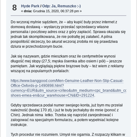
8
Hyde Park
/
Odp: Ja, Remuszko :-)
«
dnia:
Grudnia 15, 2020, 06:37:28 pm »
Do wczoraj mylnie sądziłem, że – aby kupić buty przez internet z
domową dostawą – wystarczy przesłać sprzedawcy własne
personalia i pocztowy adres oraz z góry zapłacić. Sprawa okazała się
jednak tak skomplikowana, że nie potrafię jej załatwić. A pilna
pospolitość skrzeczy, bo akurat wczoraj zrobiła mi się prawdziwa
dziura w przechodzonym bucie.
Jak się nazywam, gdzie mieszkam oraz ile centymetrów wynosi
długość mej stopy (27,5; męska ósemka albo osiem i pół) – jeszcze
pamiętam. Jak wyglądają piękne brązowe buty – też wiem z reklamy
wiszącej na popularnych portalach:
https://www.banggood.com/Men-Genuine-Leather-Non-Slip-Casual-
Office-Oxfords-p-1490898.html?
currency=EUR&utm_source=criteo&utm_medium=cpc_brand&utm_content=
shoes-emea-en&cur_warehouse=CN&ID=291224
.
Gdyby sprzedawca podał numer swojego konta, już bym mu przelał
należność (bodaj 170 zł), i już te buty jechałyby do mnie (ponoć z
Chin). Jednak nima letko. Trzeba się naprzód zarejestrować i
zalogować na specjalnym formularzu, a potem wypełniać kolejne
instrukcje.
Tych procedur nie rozumiem. Umysł nie ogarnia. Z rozpaczy klikam w