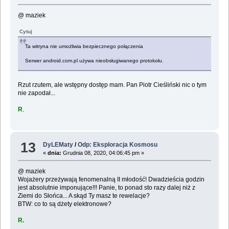
@ maziek
Cytuj
Ta witryna nie umożliwia bezpiecznego połączenia
Serwer android.com.pl używa nieobsługiwanego protokołu.
Rzut rzutem, ale wstępny dostęp mam. Pan Piotr Cieśliński nic o tym
nie zapodał...
R
.
13
DyLEMaty
/
Odp: Eksploracja Kosmosu
«
dnia:
Grudnia 08, 2020, 04:06:45 pm »
@ maziek
Wojażery przeżywają fenomenalną II młodość! Dwadzieścia godzin
jest absolutnie imponujące!!! Panie, to ponad sto razy dalej niż z
Ziemi do Słońca... A skąd Ty masz te rewelacje?
BTW: co to są dżety elektronowe?
R.