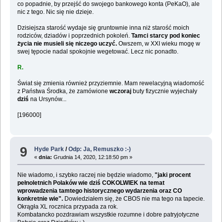
co popadnie, by przejść do swojego bankowego konta (PeKaO), ale
nic z tego. Nic się nie dzieje.
Dzisiejsza starość wydaje się gruntownie inna niż starość moich
rodziców, dziadów i poprzednich pokoleń.
Tamci starcy pod koniec
życia nie musieli się niczego uczyć.
Owszem, w XXI wieku mogę w
swej tępocie nadal spokojnie wegetować. Lecz nic ponadto.
R.
Świat się zmienia również przyziemnie. Mam rewelacyjną wiadomość
z Państwa Środka, że zamówione
wczoraj
buty fizycznie wyjechały
dziś
na Ursynów...
[196000]
9
Hyde Park
/
Odp: Ja, Remuszko :-)
«
dnia:
Grudnia 14, 2020, 12:18:50 pm »
Nie wiadomo, i szybko raczej nie będzie wiadomo,
"jaki procent
pełnoletnich Polaków wie dziś COKOLWIEK na temat
wprowadzenia tamtego historycznego wydarzenia oraz CO
konkretnie wie".
Dowiedziałem się, że CBOS nie ma tego na tapecie.
Okrągła XL rocznica przypada za rok.
Kombatancko pozdrawiam wszystkie rozumne i dobre patryjotyczne