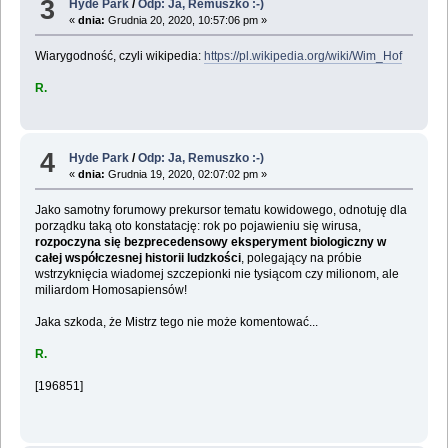
3
Hyde Park
/
Odp: Ja, Remuszko :-)
«
dnia:
Grudnia 20, 2020, 10:57:06 pm »
Wiarygodność, czyli wikipedia:
https://pl.wikipedia.org/wiki/Wim_Hof
R.
4
Hyde Park
/
Odp: Ja, Remuszko :-)
«
dnia:
Grudnia 19, 2020, 02:07:02 pm »
Jako samotny forumowy prekursor tematu kowidowego, odnotuję dla
porządku taką oto konstatację: rok po pojawieniu się wirusa,
rozpoczyna się bezprecedensowy eksperyment biologiczny w
całej współczesnej historii ludzkości
, polegający na próbie
wstrzyknięcia wiadomej szczepionki nie tysiącom czy milionom, ale
miliardom Homosapiensów!
Jaka szkoda, że Mistrz tego nie może komentować...
R.
[196851]