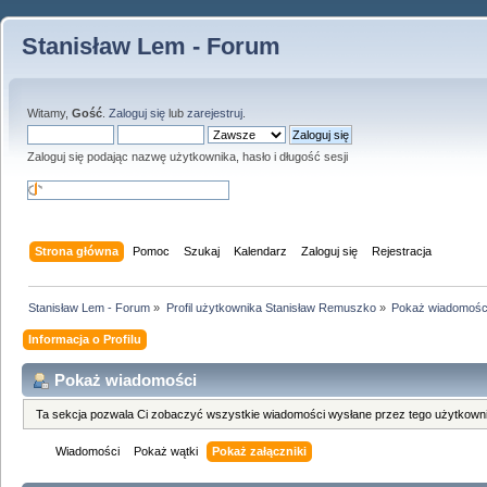
Stanisław Lem - Forum
Witamy,
Gość
.
Zaloguj się
lub
zarejestruj
.
Zaloguj się podając nazwę użytkownika, hasło i długość sesji
Strona główna
Pomoc
Szukaj
Kalendarz
Zaloguj się
Rejestracja
Stanisław Lem - Forum
»
Profil użytkownika Stanisław Remuszko
»
Pokaż wiadomośc
Informacja o Profilu
Pokaż wiadomości
Ta sekcja pozwala Ci zobaczyć wszystkie wiadomości wysłane przez tego użytkowni
Wiadomości
Pokaż wątki
Pokaż załączniki