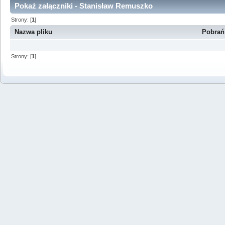
Pokaż załączniki - Stanisław Remuszko
Strony: [
1
]
Nazwa pliku
Pobrań
Strony: [
1
]