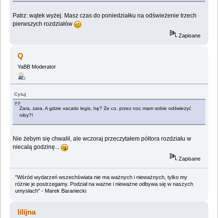
Patrz: wątek wyżej. Masz czas do poniedziałku na odświeżenie trzech
pierwszych rozdziałów
Zapisane
Q
YaBB Moderator
Cytuj
Zara, zara. A gdzie vacatio legis, hę? Że co, przez noc mam sobie odświeżyć
niby?!
Nie żebym się chwalił, ale wczoraj przeczytałem półtora rozdziału w
niecałą godzinę...
Zapisane
"Wśród wydarzeń wszechświata nie ma ważnych i nieważnych, tylko my
różnie je postrzegamy. Podział na ważne i nieważne odbywa się w naszych
umysłach" - Marek Baraniecki
lilijna