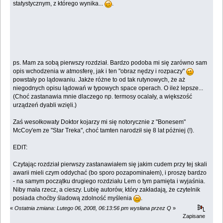
statystycznym, z którego wynika...
.
ps. Mam za sobą pierwszy rozdział. Bardzo podoba mi się zarówno sam
opis wchodzenia w atmosferę, jak i ten "obraz nędzy i rozpaczy"
powstały po lądowaniu. Jakże różne to od tak rutynowych, że aż
niegodnych opisu lądowań w typowych space operach. O ileż lepsze...
(Choć zastanawia mnie dlaczego np. termosy ocalały, a większość
urządzeń dyabli wzięli.)
Zaś wesołkowaty Doktor kojarzy mi się notorycznie z "Bonesem"
McCoy'em ze "Star Treka", choć tamten narodził się 8 lat póżniej (!).
EDIT:
Czytając rozdział pierwszy zastanawiałem się jakim cudem przy tej skali
awarii mieli czym oddychać (bo sporo pozapominałem), i proszę bardzo
- na samym początku drugiego rozdziału Lem o tym pamięta i wyjaśnia.
Niby mała rzecz, a cieszy. Lubię autorów, który zakładają, że czytelnik
posiada choćby śladową zdolność myślenia
.
«
Ostatnia zmiana: Lutego 06, 2008, 06:13:56 pm wysłana przez Q
»
Zapisane