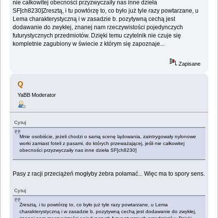
nie całkowitej obecności przyzwyczaiły nas inne dzieła
SF[ch8230]Zresztą, i tu powtórzę to, co było już tyle razy powtarzane, u
Lema charakterystyczną i w zasadzie b. pozytywną cechą jest
dodawanie do zwykłej, znanej nam rzeczywistości pojedynczych
futurystycznych przedmiotów. Dzięki temu czytelnik nie czuje się
kompletnie zagubiony w świecie z którym się zapoznaje...
Zapisane
Q
YaBB Moderator
Cytuj
Mnie osobiście, jeżeli chodzi o samą scenę lądowania, zaintrygowały nylonowe
worki zamiast foteli z pasami, do których przeważającej, jeśli nie całkowitej
obecności przyzwyczaiły nas inne dzieła SF[ch8230]
Pasy z racji przeciążeń mogłyby żebra połamać... Więc ma to spory sens.
Cytuj
Zresztą, i tu powtórzę to, co było już tyle razy powtarzane, u Lema
charakterystyczną i w zasadzie b. pozytywną cechą jest dodawanie do zwykłej,