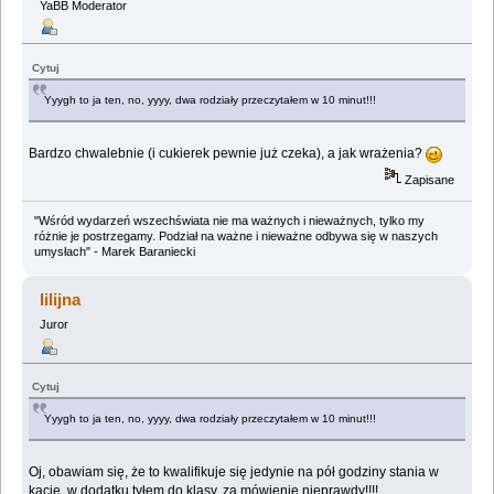
YaBB Moderator
Cytuj
Yyygh to ja ten, no, yyyy, dwa rodziały przeczytałem w 10 minut!!!
Bardzo chwalebnie (i cukierek pewnie już czeka), a jak wrażenia?
Zapisane
"Wśród wydarzeń wszechświata nie ma ważnych i nieważnych, tylko my
różnie je postrzegamy. Podział na ważne i nieważne odbywa się w naszych
umysłach" - Marek Baraniecki
lilijna
Juror
Cytuj
Yyygh to ja ten, no, yyyy, dwa rodziały przeczytałem w 10 minut!!!
Oj, obawiam się, że to kwalifikuje się jedynie na pół godziny stania w
kącie, w dodatku tyłem do klasy, za mówienie nieprawdy!!!!