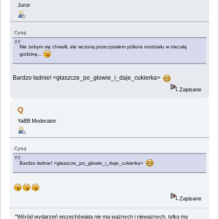
Juror
Cytuj
Nie żebym się chwalił, ale wczoraj przeczytałem półtora rozdziału w niecałą
godzinę...
Bardzo ładnie! <głaszcze_po_głowie_i_daje_cukierka>
Zapisane
Q
YaBB Moderator
Cytuj
Bardzo ładnie! <głaszcze_po_głowie_i_daje_cukierka>
Zapisane
"Wśród wydarzeń wszechświata nie ma ważnych i nieważnych, tylko my