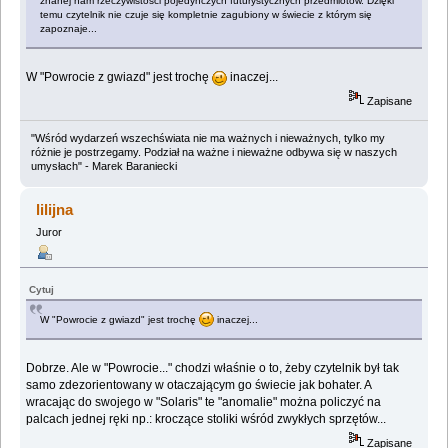
znanej nam rzeczywistości pojedynczych futurystycznych przedmiotów. Dzięki
temu czytelnik nie czuje się kompletnie zagubiony w świecie z którym się
zapoznaje...
W "Powrocie z gwiazd" jest trochę
inaczej...
Zapisane
"Wśród wydarzeń wszechświata nie ma ważnych i nieważnych, tylko my
różnie je postrzegamy. Podział na ważne i nieważne odbywa się w naszych
umysłach" - Marek Baraniecki
lilijna
Juror
Cytuj
W "Powrocie z gwiazd" jest trochę
inaczej...
Dobrze. Ale w "Powrocie..." chodzi właśnie o to, żeby czytelnik był tak
samo zdezorientowany w otaczającym go świecie jak bohater. A
wracając do swojego w "Solaris" te "anomalie" można policzyć na
palcach jednej ręki np.: kroczące stoliki wśród zwykłych sprzętów...
Zapisane