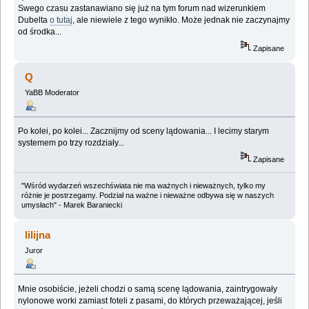
Swego czasu zastanawiano się już na tym forum nad wizerunkiem
Dubelta
o tutaj
, ale niewiele z tego wynikło. Może jednak nie zaczynajmy
od środka...
Zapisane
Q
YaBB Moderator
Po kolei, po kolei... Zacznijmy od sceny lądowania... I lecimy starym
systemem po trzy rozdziały...
Zapisane
"Wśród wydarzeń wszechświata nie ma ważnych i nieważnych, tylko my
różnie je postrzegamy. Podział na ważne i nieważne odbywa się w naszych
umysłach" - Marek Baraniecki
lilijna
Juror
Mnie osobiście, jeżeli chodzi o samą scenę lądowania, zaintrygowały
nylonowe worki zamiast foteli z pasami, do których przeważającej, jeśli