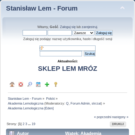
Stanisław Lem - Forum
Witamy,
Gość
.
Zaloguj się
lub
zarejestruj
.
Zaloguj się podając nazwę użytkownika, hasło i długość sesji
Aktualności:
SKLEP LEM MRÓZ
Stanisław Lem - Forum
»
Polski
»
Akademia Lemologiczna
(Moderatorzy:
Q
,
Forum Admin
,
skrzat
) »
Akademia Lemologiczna [Eden]
« poprzedni
następny »
Strony: [
1
]
2
3
...
19
DRUKUJ
Autor
Wątek: Akademia