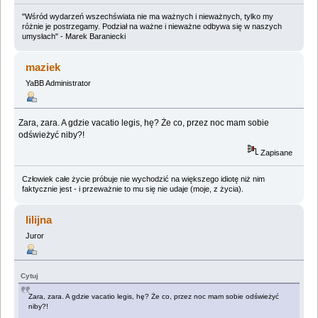
"Wśród wydarzeń wszechświata nie ma ważnych i nieważnych, tylko my
różnie je postrzegamy. Podział na ważne i nieważne odbywa się w naszych
umysłach" - Marek Baraniecki
maziek
YaBB Administrator
Zara, zara. A gdzie vacatio legis, hę? Że co, przez noc mam sobie
odświeżyć niby?!
Zapisane
Człowiek całe życie próbuje nie wychodzić na większego idiotę niż nim
faktycznie jest - i przeważnie to mu się nie udaje (moje, z życia).
lilijna
Juror
Cytuj
Zara, zara. A gdzie vacatio legis, hę? Że co, przez noc mam sobie odświeżyć
niby?!