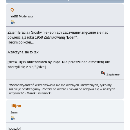
Lemologiczna [Eden] (Przeczytany 757922 razy)
Q
YaBB Moderator
Zatem Bracia i Siostry nie-lepniacy zaczynamy znęcanie sie nad
powieścią z roku 1958 Zatytułowaną "Eden"...
I lecim po kolei...
A zaczyna się to tak:
[size=10]"W obliczeniach był błąd. Nie przeszli nad atmosferą ale
zderzyli się z nią." [/size]
Zapisane
"Wśród wydarzeń wszechświata nie ma ważnych i nieważnych, tylko my
różnie je postrzegamy. Podział na ważne i nieważne odbywa się w naszych
umysłach" - Marek Baraniecki
lilijna
Juror
I poszło!