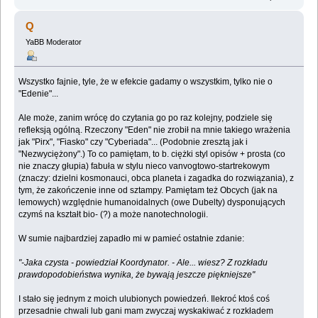
Q
YaBB Moderator
Wszystko fajnie, tyle, że w efekcie gadamy o wszystkim, tylko nie o
"Edenie"...
Ale może, zanim wrócę do czytania go po raz kolejny, podziele się
refleksją ogólną. Rzeczony "Eden" nie zrobił na mnie takiego wrażenia
jak "Pirx", "Fiasko" czy "Cyberiada"... (Podobnie zresztą jak i
"Nezwyciężony".) To co pamiętam, to b. ciężki styl opisów + prosta (co
nie znaczy głupia) fabuła w stylu nieco vanvogtowo-startrekowym
(znaczy: dzielni kosmonauci, obca planeta i zagadka do rozwiązania), z
tym, że zakończenie inne od sztampy. Pamiętam też Obcych (jak na
lemowych) względnie humanoidalnych (owe Dubelty) dysponujących
czymś na kształt bio- (?) a może nanotechnologii.
W sumie najbardziej zapadło mi w pamieć ostatnie zdanie:
"-Jaka czysta - powiedział Koordynator. - Ale... wiesz? Z rozkładu
prawdopodobieństwa wynika, że bywają jeszcze piękniejsze"
I stało się jednym z moich ulubionych powiedzeń. Ilekroć ktoś coś
przesadnie chwali lub gani mam zwyczaj wyskakiwać z rozkładem