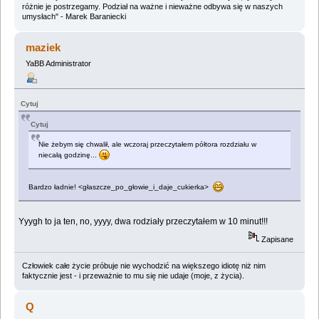
różnie je postrzegamy. Podział na ważne i nieważne odbywa się w naszych
umysłach" - Marek Baraniecki
maziek
YaBB Administrator
Cytuj
Cytuj
Nie żebym się chwalił, ale wczoraj przeczytałem półtora rozdziału w
niecałą godzinę...
Bardzo ładnie! <głaszcze_po_głowie_i_daje_cukierka>
Yyygh to ja ten, no, yyyy, dwa rodziały przeczytałem w 10 minut!!!
Zapisane
Człowiek całe życie próbuje nie wychodzić na większego idiotę niż nim
faktycznie jest - i przeważnie to mu się nie udaje (moje, z życia).
Q