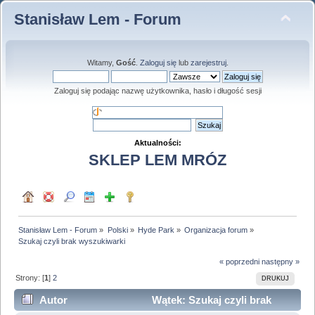
Stanisław Lem - Forum
Witamy,
Gość
.
Zaloguj się
lub
zarejestruj
.
Zaloguj się podając nazwę użytkownika, hasło i długość sesji
Aktualności:
SKLEP LEM MRÓZ
Stanisław Lem - Forum
»
Polski
»
Hyde Park
»
Organizacja forum
»
Szukaj czyli brak wyszukiwarki
« poprzedni
następny »
Strony: [
1
]
2
DRUKUJ
Autor
Wątek: Szukaj czyli brak