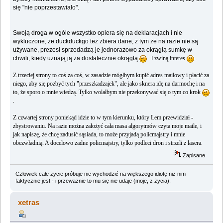
się "nie poprzestawiało".
Swoją droga w ogóle wszystko opiera się na deklaracjach i nie
wykluczone, że duckduckgo też zbiera dane, z tym że na razie nie są
używane, prezesi sprzedadzą je jednorazowo za okrągłą sumkę w
chwili, kiedy uznają ją za dostatecznie okrągłą
. I
zwiną interes
.
Z trzeciej strony to coś za coś, w zasadzie mógłbym kupić adres mailowy i płacić za
niego, aby się pozbyć tych "przeszkadzajek", ale jako sknera idę na darmochę i na
to, że sporo o mnie wiedzą. Tylko wolałbym nie przekonywać się o tym co krok
.
Z czwartej strony poniekąd idzie to w tym kierunku, który Lem przewidział -
zbystrowaniu. Na razie można założyć cała masa algorytmów czyta moje maile, i
jak napiszę, że chcę zadusić sąsiada, to może przyjadą policmajstry i mnie
obezwładnią. A docelowo żadne policmajstry, tylko podleci dron i strzeli z lasera.
Zapisane
Człowiek całe życie próbuje nie wychodzić na większego idiotę niż nim
faktycznie jest - i przeważnie to mu się nie udaje (moje, z życia).
xetras