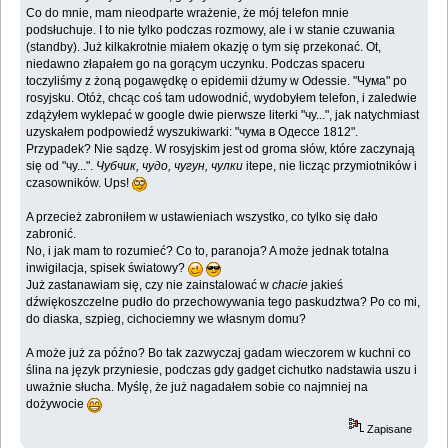
Co do mnie, mam nieodparte wrażenie, że mój telefon mnie
podsłuchuje. I to nie tylko podczas rozmowy, ale i w stanie czuwania
(standby). Już kilkakrotnie miałem okazję o tym się przekonać. Ot,
niedawno złapałem go na gorącym uczynku. Podczas spaceru
toczyliśmy z żoną pogawędkę o epidemii dżumy w Odessie. "Чума" po
rosyjsku. Otóż, chcąc coś tam udowodnić, wydobyłem telefon, i zaledwie
zdążyłem wyklepać w google dwie pierwsze literki "чу...", jak natychmiast
uzyskałem podpowiedź wyszukiwarki: "чума в Одессе 1812".
Przypadek? Nie sądzę. W rosyjskim jest od groma słów, które zaczynają
się od "чу...".
Чубчик, чудо, чугун, чулки
itepe, nie licząc przymiotników i
czasowników. Ups!
A przecież zabroniłem w ustawieniach wszystko, co tylko się dało
zabronić.
No, i jak mam to rozumieć? Co to, paranoja? A może jednak totalna
inwigilacja, spisek światowy?
Już zastanawiam się, czy nie zainstalować w
chacie
jakieś
dźwiękoszczelne pudło do przechowywania tego paskudztwa? Po co mi,
do diaska, szpieg, cichociemny we własnym domu?
A może już za późno? Bo tak zazwyczaj gadam wieczorem w kuchni co
ślina na język przyniesie, podczas gdy gadget cichutko nadstawia uszu i
uważnie słucha. Myślę, że już nagadałem sobie co najmniej na
dożywocie
Zapisane