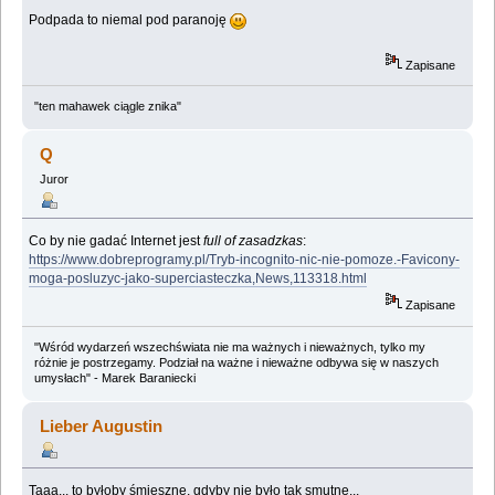
Podpada to niemal pod paranoję
Zapisane
"ten mahawek ciągle znika"
Q
Juror
Co by nie gadać Internet jest
full of zasadzkas
:
https://www.dobreprogramy.pl/Tryb-incognito-nic-nie-pomoze.-Favicony-
moga-posluzyc-jako-superciasteczka,News,113318.html
Zapisane
"Wśród wydarzeń wszechświata nie ma ważnych i nieważnych, tylko my
różnie je postrzegamy. Podział na ważne i nieważne odbywa się w naszych
umysłach" - Marek Baraniecki
Lieber Augustin
Taaa... to byłoby śmieszne, gdyby nie było tak smutne...