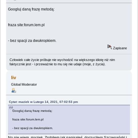
Googluj daną frazę metodą:
fraza site:forum.lem.pl
- bez spacji za dwukropkiem.
Zapisane
Człowiek całe życie próbuje nie wychodzić na większego idiotę niż nim
faktycznie jest - i przeważnie to mu się nie udaje (moje, z życia).
liv
Global Moderator
Cytat: maziek w Lutego 14, 2021, 07:02:53 pm
Googluj daną frazę metodą:
fraza site:forum.lem.pl
- bez spacji za dwukropkiem.
No nie wiem, maziek. Zrobiłem jak napisałeś, dorzuciłem Szczepański i