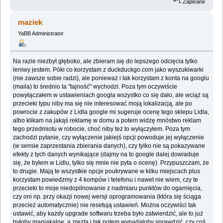
Zapisane
maziek
YaBB Administrator
Na razie niezbyt głęboko, ale zbieram się do lepszego odcięcia tylko
leniwy jestem. Póki co korzystam z duckduckgo.com jako wyszukiwarki
(nie zawsze sobie radzi), ale ponieważ i tak korzystam z konta na googlu
(maila) to średnio ta "tajność" wychodzi. Poza tym oczywiście
powyłączałem w ustawieniach googla wszystko co się dało, ale wciąż są
przecieki typu niby ma się nie interesować moją lokalizacją, ale po
powrocie z zakupów z Lidla google mi sugeruje ocenę tego sklepu Lidla,
albo klikam na jakąś reklamę w domu a potem widzę mnóstwo reklam
tego przedmiotu w robocie, choć niby też to wyłączyłem. Poza tym
zachodzi pytanie, czy wyłączenie jakiejś opcji powoduje jej wyłączenie
(w sensie zaprzestania zbierania danych), czy tylko nie są pokazywane
efekty z tych danych wynikające (dajmy na to google dalej dowiaduje
się, że byłem w Lidlu, tylko się mnie nie pyta o ocenę). Przypuszczam, że
to drugie. Mają te wszystkie opcje poukrywane w kilku miejscach plus
korzystam powiedzmy z 4 kompów i telefonu i nawet nie wiem, czy te
przecieki to moje niedopilnowanie z nadmiaru punktów do ogarnięcia,
czy oni np. przy okazji nowej wersji oprogramowania (która się ściąga
przecież automatycznie) nie resetują ustawień. Można oczywiści tak
ustawić, aby każdy upgrade softwaru trzeba było zatwierdzić, ale to już
byłoby maniakalne, a zreztą i tak potem wypadałoby sprawdzić, czy coś