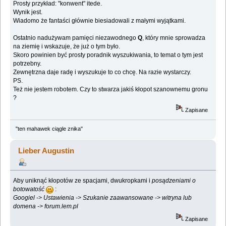
Prosty przykład: "konwent" itede.
Wynik jest.
Wiadomo że fantaści głównie biesiadowali z małymi wyjątkami.
Ostatnio nadużywam pamięci niezawodnego
Q
, który mnie sprowadza
na ziemię i wskazuje, że już o tym było.
Skoro powinien być prosty poradnik wyszukiwania, to temat o tym jest
potrzebny.
Zewnętrzna daje radę i wyszukuje to co chcę. Na razie wystarczy.
PS.
Też nie jestem robotem. Czy to stwarza jakiś kłopot szanownemu gronu
?
Zapisane
"ten mahawek ciągle znika"
Lieber Augustin
Aby uniknąć kłopotów ze spacjami, dwukropkami i
posądzeniami o
botowatość
:
Googiel -> Ustawienia -> Szukanie zaawansowane -> witryna lub
domena -> forum.lem.pl
Zapisane