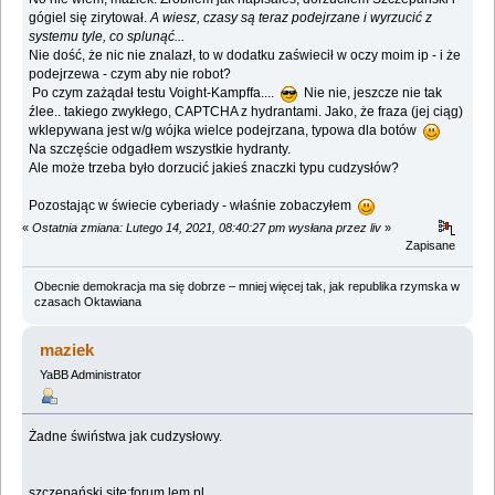
gógiel się zirytował.
A wiesz, czasy są teraz podejrzane i wyrzucić z
systemu tyle, co splunąć...
Nie dość, że nic nie znalazł, to w dodatku zaświecił w oczy moim ip - i że
podejrzewa - czym aby nie robot?
Po czym zażądał testu Voight-Kampffa....
Nie nie, jeszcze nie tak
źlee.. takiego zwykłego, CAPTCHA z hydrantami. Jako, że fraza (jej ciąg)
wklepywana jest w/g wójka wielce podejrzana, typowa dla botów
Na szczęście odgadłem wszystkie hydranty.
Ale może trzeba było dorzucić jakieś znaczki typu cudzysłów?
Pozostając w świecie cyberiady - właśnie zobaczyłem
«
Ostatnia zmiana: Lutego 14, 2021, 08:40:27 pm wysłana przez liv
»
Zapisane
Obecnie demokracja ma się dobrze – mniej więcej tak, jak republika rzymska w
czasach Oktawiana
maziek
YaBB Administrator
Żadne świństwa jak cudzysłowy.
szczepański site:forum.lem.pl