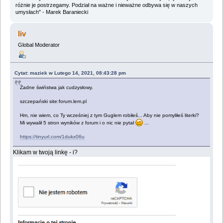
różnie je postrzegamy. Podział na ważne i nieważne odbywa się w naszych
umysłach" - Marek Baraniecki
liv
Global Moderator
Cytat: maziek w Lutego 14, 2021, 08:43:28 pm
Żadne świństwa jak cudzysłowy.
szczepański site:forum.lem.pl
Hm, nie wiem, co Ty wcześniej z tym Guglem robiłeś... Aby nie pomyliłeś literki?
Mi wywalił 5 stron wyników z forum i o nic nie pytał
...
https://tinyurl.com/1dukx06u
Klikam w twoją linkę - i?