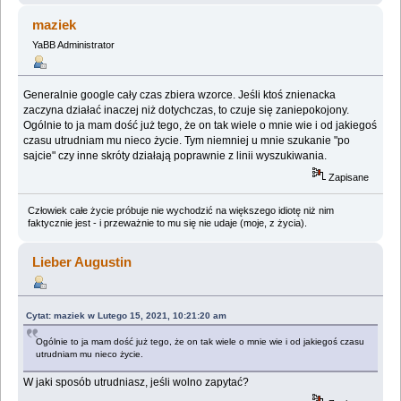
maziek
YaBB Administrator
Generalnie google cały czas zbiera wzorce. Jeśli ktoś znienacka
zaczyna działać inaczej niż dotychczas, to czuje się zaniepokojony.
Ogólnie to ja mam dość już tego, że on tak wiele o mnie wie i od jakiegoś
czasu utrudniam mu nieco życie. Tym niemniej u mnie szukanie "po
sajcie" czy inne skróty działają poprawnie z linii wyszukiwania.
Zapisane
Człowiek całe życie próbuje nie wychodzić na większego idiotę niż nim
faktycznie jest - i przeważnie to mu się nie udaje (moje, z życia).
Lieber Augustin
Cytat: maziek w Lutego 15, 2021, 10:21:20 am
Ogólnie to ja mam dość już tego, że on tak wiele o mnie wie i od jakiegoś czasu
utrudniam mu nieco życie.
W jaki sposób utrudniasz, jeśli wolno zapytać?