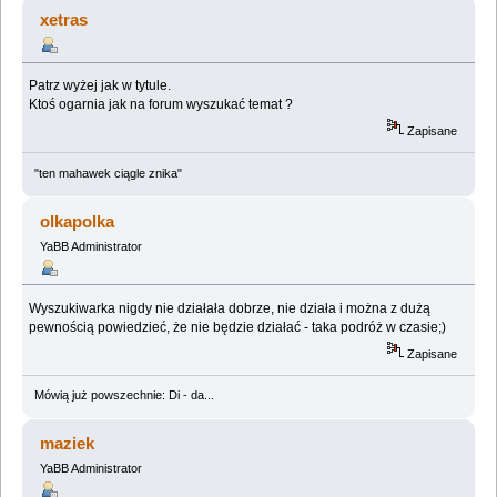
wyszukiwarki (Przeczytany 91568 razy)
xetras
Patrz wyżej jak w tytule.
Ktoś ogarnia jak na forum wyszukać temat ?
Zapisane
"ten mahawek ciągle znika"
olkapolka
YaBB Administrator
Wyszukiwarka nigdy nie działała dobrze, nie działa i można z dużą
pewnością powiedzieć, że nie będzie działać - taka podróż w czasie;)
Zapisane
Mówią już powszechnie: Di - da...
maziek
YaBB Administrator