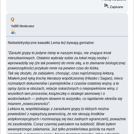
Zapisane
Q
YaBB Moderator
Niebeletrystyczne kawałki Lema też bywają genialne:
"Zarazki grypy to jedyne istoty w naszym kraju, nie znające trosk
mieszkaniowych. Ostatnio wybrały sobie za lokal moją osobę i
wprowadziły się (że tak powiem) do mnie siłą, a to złamanie biologicznej
praworządności przykuło mnie na pewien czas do łóżka.
Tak się złożyło, że zabijałem, chorując, czas najróżniejszą lekturą.
Miałem pod ręką trochę literatury współczesnej (Hłasko i Sagan), nieco
rozmaitych dokumentów i pamiętników z czasów ostatniej wojny, a to
opisy życia w obozach, relacje oskarżonych o niepopełnione winy, z
wszelkich tam procesów, książeczkę o strategii atomowej i o
wodorówkach — jednym słowem to wszystko, co lapidarnie określa się
mianem „nowoczesności”.
Lektura ta, współdziałając z zarazkami grypy (o których można
powiedzieć z najwyższą pewnością, że nie stosują środków
antykoncepcyjnych i rozmnażają się bez żadnych ograniczeń), poważnie
mi zaszkodziła. Coraz czarniej patrzałem na ludzkość. Bliski byłem
wewnętrznego załamania. Już tylko przekleństwa gościły na mych