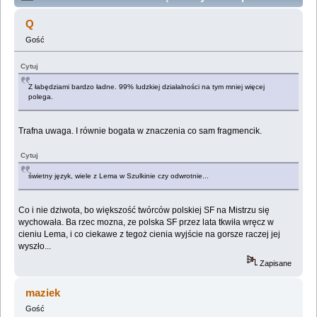
Kanalia Lekceważy Genitalia" (Przeczytany 236946
Q
razy)
Gość
Cytuj
Z łabędziami bardzo ładne. 99% ludzkiej działalności na tym mniej więcej
polega.
Trafna uwaga. I równie bogata w znaczenia co sam fragmencik.
Cytuj
świetny język, wiele z Lema w Szulkinie czy odwrotnie...
Co i nie dziwota, bo większość twórców polskiej SF na Mistrzu się
wychowała. Ba rzec mozna, ze polska SF przez lata tkwiła wręcz w
cieniu Lema, i co ciekawe z tegoż cienia wyjście na gorsze raczej jej
wyszło...
Zapisane
maziek
Gość