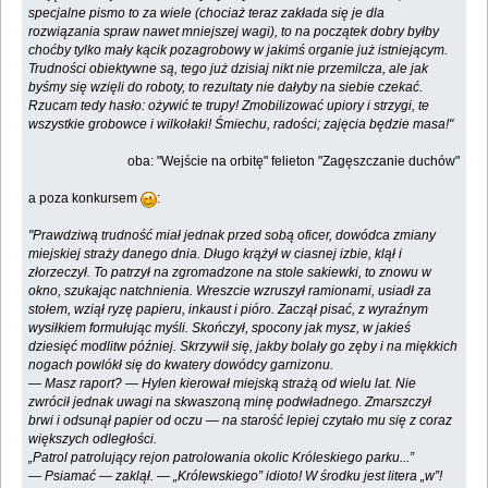
specjalne pismo to za wiele (chociaż teraz zakłada się je dla
rozwiązania spraw nawet mniejszej wagi), to na początek dobry byłby
choćby tylko mały kącik pozagrobowy w jakimś organie już istniejącym.
Trudności obiektywne są, tego już dzisiaj nikt nie przemilcza, ale jak
byśmy się wzięli do roboty, to rezultaty nie dałyby na siebie czekać.
Rzucam tedy hasło: ożywić te trupy! Zmobilizować upiory i strzygi, te
wszystkie grobowce i wilkołaki! Śmiechu, radości; zajęcia będzie masa!"
oba: "Wejście na orbitę" felieton "Zagęszczanie duchów"
a poza konkursem
:
"Prawdziwą trudność miał jednak przed sobą oficer, dowódca zmiany
miejskiej straży danego dnia. Długo krążył w ciasnej izbie, klął i
złorzeczył. To patrzył na zgromadzone na stole sakiewki, to znowu w
okno, szukając natchnienia. Wreszcie wzruszył ramionami, usiadł za
stołem, wziął ryzę papieru, inkaust i pióro. Zaczął pisać, z wyraźnym
wysiłkiem formułując myśli. Skończył, spocony jak mysz, w jakieś
dziesięć modlitw później. Skrzywił się, jakby bolały go zęby i na miękkich
nogach powlókł się do kwatery dowódcy garnizonu.
— Masz raport? — Hylen kierował miejską strażą od wielu lat. Nie
zwrócił jednak uwagi na skwaszoną minę podwładnego. Zmarszczył
brwi i odsunął papier od oczu — na starość lepiej czytało mu się z coraz
większych odległości.
„Patrol patrolujący rejon patrolowania okolic Króleskiego parku...”
— Psiamać — zaklął. — „Królewskiego” idioto! W środku jest litera „w”!