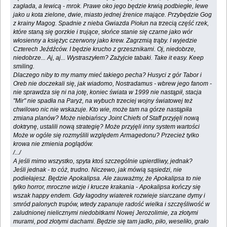
zagłada, a lewicą - mrok. Prawe oko jego będzie krwią podbiegłe, lewe
jako u kota zielone, dwie, miasto jednej źrenice mające. Przybędzie Gog
z krainy Magog. Spadnie z nieba Gwiazda Piołun na trzecią część rzek,
które staną się gorzkie i trujące, słońce stanie się czarne jako wór
włosienny a księżyc czerwony jako krew. Zagrzmią trąby. I wyjedzie
Czterech Jeźdźców. I będzie krucho z grzesznikami. Oj, niedobrze,
niedobrze... Aj, aj... Wystraszyłem? Zażyjcie tabaki. Take it easy. Keep
smiling.
Dlaczego niby to my mamy mieć takiego pecha? Husyci z gór Tabor i
Oreb nie doczekali się, jak wiadomo, Nostradamus - wbrew jego fanom -
nie sprawdza się ni na jotę, koniec świata w 1999 nie nastąpił, stacja
"Mir" nie spadła na Paryż, na wybuch trzeciej wojny światowej też
chwilowo nic nie wskazuje. Kto wie, może tam na górze nastąpiła
zmiana planów? Może niebiańscy Joint Chiefs of Staff przyjęli nową
doktrynę, ustalili nową strategię? Może przyjęli inny system wartości
Może w ogóle się rozmyślili względem Armagedonu? Przecież tylko
krowa nie zmienia poglądów.
/.../
A jeśli mimo wszystko, spyta ktoś szczególnie upierdliwy, jednak?
Jeśli jednak - to cóż, trudno. Niczewo, jak mówią sąsiedzi, nie
podiełajesz. Będzie Apokalipsa. Ale zauważmy, że Apokalipsa to nie
tylko horror, mroczne wizje i krucze krakania - Apokalipsa kończy się
wszak happy endem. Gdy łagodny wiaterek rozwieje siarczane dymy i
smród palonych trupów, wtedy zapanuje radość wielka i szczęśliwość w
zaludnionej nielicznymi niedobitkami Nowej Jerozolimie, za złotymi
murami, pod złotymi dachami. Będzie się tam jadło, piło, weseliło, grało