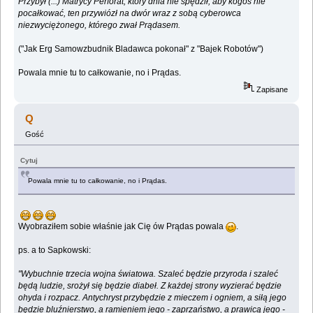
Przybył (...) Matrycy Perforat, który dnia nie spędził, aby kogoś nie
pocałkować, ten przywiózł na dwór wraz z sobą cyberowca
niezwyciężonego, którego zwał Prądasem.
("Jak Erg Samowzbudnik Bladawca pokonał" z "Bajek Robotów")
Powala mnie tu to całkowanie, no i Prądas.
Zapisane
Q
Gość
Cytuj
Powala mnie tu to całkowanie, no i Prądas.
Wyobraziłem sobie właśnie jak Cię ów Prądas powala
.
ps. a to Sapkowski:
"Wybuchnie trzecia wojna światowa. Szaleć będzie przyroda i szaleć
będą ludzie, srożył się będzie diabeł. Z każdej strony wyzierać będzie
ohyda i rozpacz. Antychryst przybędzie z mieczem i ogniem, a siłą jego
będzie bluźnierstwo, a ramieniem jego - zaprzaństwo, a prawicą jego -