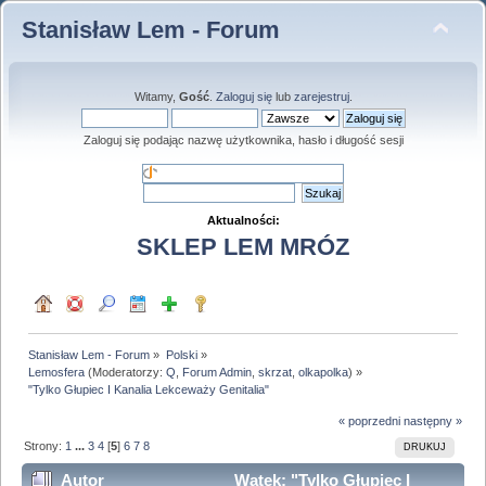
Stanisław Lem - Forum
Witamy,
Gość
.
Zaloguj się
lub
zarejestruj
.
Zaloguj się podając nazwę użytkownika, hasło i długość sesji
Aktualności:
SKLEP LEM MRÓZ
Stanisław Lem - Forum
»
Polski
»
Lemosfera
(Moderatorzy:
Q
,
Forum Admin
,
skrzat
,
olkapolka
) »
"Tylko Głupiec I Kanalia Lekceważy Genitalia"
« poprzedni
następny »
Strony:
1
...
3
4
[
5
]
6
7
8
DRUKUJ
Autor
Wątek: "Tylko Głupiec I