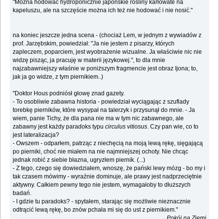
"Można hodować hydroponicznie japońskie rośliny karłowate na
kapeluszu, ale na szczęście można ich też nie hodować i nie nosić."
na koniec jeszcze jedna scena - (chociaż Lem, w jednym z wywiadów z
prof. Jarzębskim, powiedział: "Ja nie jestem z pisarzy, których
zapleczem, poparciem, jest wyobrażenie wizualne. Ja właściwie nic nie
widzę pisząc, ja pracuję w materii językowej.", to dla mnie
najzabawniejszy właśnie w poniższym fragmencie jest obraz Ijona; to,
jak ja go widze, z tym piernikiem..)
"Doktor Hous podniósł głowę znad gazety.
- To osobliwie zabawna historia - powiedział wyciągając z szuflady
torebkę pierników, które wysypał na talerzyk i przysunął do mnie. - Ja
wiem, panie Tichy, że dla pana nie ma w tym nic zabawnego, ale
zabawny jest każdy paradoks typu
circulus vitiosus
. Czy pan wie, co to
jest lateralizacja?
- Owszem - odparłem, patrząc z niechęcią na moją lewą rękę, sięgającą
po pierniki, choć nie miałem na nie najmniejszej ochoty. Nie chcąc
jednak robić z siebie błazna, ugryzłem piernik. (...)
- Z tego, czego się dowiedziałem, wnoszę, że pański lewy mózg - bo my i
tak czasem mówimy - wyraźnie dominuje, ale prawy jest nadprzeciętnie
aktywny. Całkiem pewny tego nie jestem, wymagałoby to dłuższych
badań.
- I gdzie tu paradoks? - spytałem, starając się możliwie nieznacznie
odtrącić lewą rękę, bo znów pchała mi się do ust z piernikiem."
Pokój na Ziemi