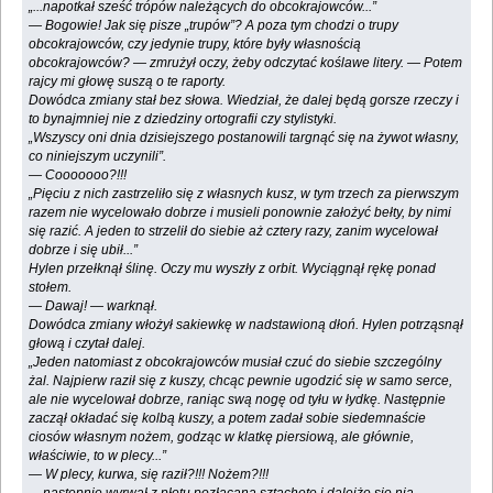
„...napotkał sześć trópów należących do obcokrajowców...”
— Bogowie! Jak się pisze „trupów”? A poza tym chodzi o trupy
obcokrajowców, czy jedynie trupy, które były własnością
obcokrajowców? — zmrużył oczy, żeby odczytać koślawe litery. — Potem
rajcy mi głowę suszą o te raporty.
Dowódca zmiany stał bez słowa. Wiedział, że dalej będą gorsze rzeczy i
to bynajmniej nie z dziedziny ortografii czy stylistyki.
„Wszyscy oni dnia dzisiejszego postanowili targnąć się na żywot własny,
co niniejszym uczynili”.
— Cooooooo?!!!
„Pięciu z nich zastrzeliło się z własnych kusz, w tym trzech za pierwszym
razem nie wycelowało dobrze i musieli ponownie założyć bełty, by nimi
się razić. A jeden to strzelił do siebie aż cztery razy, zanim wycelował
dobrze i się ubił...”
Hylen przełknął ślinę. Oczy mu wyszły z orbit. Wyciągnął rękę ponad
stołem.
— Dawaj! — warknął.
Dowódca zmiany włożył sakiewkę w nadstawioną dłoń. Hylen potrząsnął
głową i czytał dalej.
„Jeden natomiast z obcokrajowców musiał czuć do siebie szczególny
żal. Najpierw raził się z kuszy, chcąc pewnie ugodzić się w samo serce,
ale nie wycelował dobrze, raniąc swą nogę od tyłu w łydkę. Następnie
zaczął okładać się kolbą kuszy, a potem zadał sobie siedemnaście
ciosów własnym nożem, godząc w klatkę piersiową, ale głównie,
właściwie, to w plecy...”
— W plecy, kurwa, się raził?!!! Nożem?!!!
„...następnie wyrwał z płotu pozłacaną sztachetę i dalejże się nią