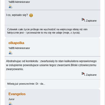
YaBB Administrator
I co, wpisało się?
Zapisane
Człowiek całe życie próbuje nie wychodzić na większego idiotę niż nim
faktycznie jest - i przeważnie to mu się nie udaje (moje, z życia).
olkapolka
YaBB Administrator
Abstrahujac od kontekstu : zwartusialy to stan kalkulatora wprawionego
w oslupienie powodujace usianie tegoz zwarciami.Bliski czlowieczemu
zwaryowaniu.
Zapisane
Mówią już powszechnie: Di - da...
Evangelos
Juror