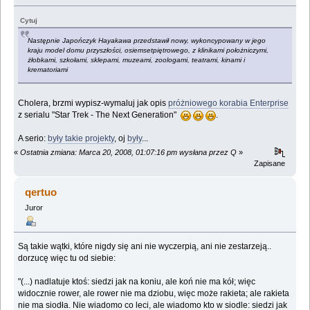
Cytuj
Następnie Japończyk Hayakawa przedstawił nowy, wykoncypowany w jego
kraju model domu przyszłości, osiemsetpiętrowego, z klinikami położniczymi,
żłobkami, szkołami, sklepami, muzeami, zoologami, teatrami, kinami i
krematoriami
Cholera, brzmi wypisz-wymaluj jak opis
próżniowego korabia Enterprise
z serialu "Star Trek - The Next Generation"
.
A serio:
były takie projekty
, oj
były
...
«
Ostatnia zmiana: Marca 20, 2008, 01:07:16 pm wysłana przez Q
»
Zapisane
qertuo
Juror
Są takie wątki, które nigdy się ani nie wyczerpią, ani nie zestarzeją..
dorzucę więc tu od siebie:
"(...) nadlatuje ktoś: siedzi jak na koniu, ale koń nie ma kół; więc
widocznie rower, ale rower nie ma dziobu, więc może rakieta; ale rakieta
nie ma siodła. Nie wiadomo co leci, ale wiadomo kto w siodle: siedzi jak