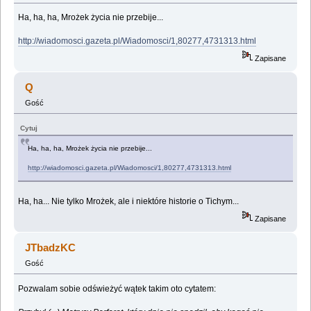
Ha, ha, ha, Mrożek życia nie przebije...
http://wiadomosci.gazeta.pl/Wiadomosci/1,80277,4731313.html
Zapisane
Q
Gość
Cytuj
Ha, ha, ha, Mrożek życia nie przebije...
http://wiadomosci.gazeta.pl/Wiadomosci/1,80277,4731313.html
Ha, ha... Nie tylko Mrożek, ale i niektóre historie o Tichym...
Zapisane
JTbadzKC
Gość
Pozwalam sobie odświeżyć wątek takim oto cytatem: