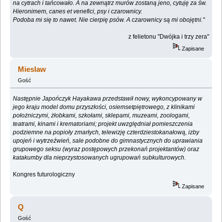
na cytrach i tańcowało. A na zewnątrz murów zostaną jeno, cytuję za św.
Hieronimem, canes et venefici, psy i czarownicy.
Podoba mi się to nawet. Nie cierpię psów. A czarownicy są mi obojętni."
z felietonu "Dwójka i trzy zera"
Zapisane
Mieslaw
Gość
Następnie Japończyk Hayakawa przedstawił nowy, wykoncypowany w
jego kraju model domu przyszłości, osiemsetpiętrowego, z klinikami
położniczymi, żłobkami, szkołami, sklepami, muzeami, zoologami,
teatrami, kinami i krematoriami; projekt uwzględniał pomieszczenia
podziemne na popioły zmarłych, telewizję czterdziestokanałową, izby
upojeń i wytrzeźwień, sale podobne do gimnastycznych do uprawiania
grupowego seksu (wyraz postępowych przekonań projektantów) oraz
katakumby dla nieprzystosowanych ugrupowań subkulturowych.
Kongres futurologiczny
Zapisane
Q
Gość