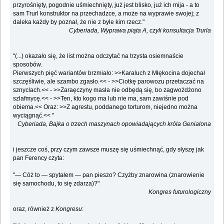
przyrośnięty, pogodnie uśmiechnięty, już jest blisko, już ich mija - a to
sam Trurl konstruktor na przechadzce, a może na wyprawie swojej; z
daleka każdy by poznał, że nie z byle kim rzecz."
Cyberiada, Wyprawa piąta A, czyli konsultacja Trurla
"(...) okazało się, że list można odczytać na trzysta osiemnaście
sposobów.
Pierwszych pięć wariantów brzmiało: >>Karaluch z Młękocina dojechał
szczęśliwie, ale szambo zgasło.<< - >>Ciotkę parowozu przetaczać na
sznyclach.<< - >>Zaraęczyny masła nie odbędą się, bo zagwożdżono
szlafmycę.<< - >>Ten, kto kogo ma lub nie ma, sam zawiśnie pod
obiema.<< Oraz: >>Z agrestu, poddanego torturom, niejedno można
wyciągnąć.<< "
Cyberiada, Bajka o trzech maszynach opowiadających króla Genialona
i jeszcze coś, przy czym zawsze muszę się uśmiechnąć, gdy słyszę jak
pan Ferency czyta:
"— Cóż to — spytałem — pan pieszo? Czyżby znarowina (znarowienie
się samochodu, to się zdarza)?"
Kongres futurologiczny
oraz, również z
Kongresu
: