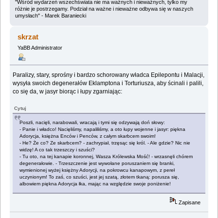
"Wśród wydarzeń wszechświata nie ma ważnych i nieważnych, tylko my
różnie je postrzegamy. Podział na ważne i nieważne odbywa się w naszych
umysłach" - Marek Baraniecki
skrzat
YaBB Administrator
Paralizy, stary, sprośny i bardzo schorowany władca Epilepontu i Malacji,
wysyła swoich degenerałów Eklamptona i Torturiusza, aby ścinali i palili,
co się da, w jasyr biorąc i łupy zgarniając:
Cytuj
Poszli, nacięli, narabowali, wracają i tymi się odzywają doń słowy:
- Panie i władco! Nacięliśmy, napaliliśmy, a oto łupy wojenne i jasyr: piękna
Adorycja, księżna Enców i Penców, z całym skarbcem swoim!
- He? Że co? Ze skarbcem? - zachrypiał, trzęsąc się król. - Ale gdzie? Nic nie
widzę! A co tak trzeszczy i szuści?
- Tu oto, na tej kanapie koronnej, Wasza Królewska Mość! - wrzasnęli chórem
degenerałowie. - Trzeszczenie jest wywołane poruszaniem się branki,
wymienionej wyżej księżny Adorycji, na pokrowcu kanapowym, z pereł
uczynionym! To zaś, co szuści, jest jej szatą, złotem tkaną: porusza się,
albowiem piękna Adorycja łka, mając na względzie swoje poniżenie!
Zapisane