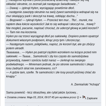
okładać okrutnie, co zeznali jak następuje świadkowie...”
— Dawaj — jęknął Hylen, wyciągając powtórnie dłoń.
„...następnie zawzięty okrutnie na swój żywot samobójca wdrapał się na
mur okalający park i skoczył na trawę, oddając ducha...”
— Bogowie! — ryknął Hylen. — Przecież ten mur... Tfu!... murek, ma
raptem dwa łokcie wysokości! Jak to się wdrapał i skoczył na... trawę?
Nie mogłeś, pacanie, napisać chociaż, że uderzył głową w jakiś korzeń?
— Tam nie ma korzenia.
Hylen po raz trzeci wyciągnął dłoń po sakiewkę. Dopiero potem opatrzył
dokument własnym podpisem, klnąc przy tym i złorzecząc.
— Następnym razem, półgłówku, napisz, że korzeń był, ale go zbójcy
potem ukradli.
Taaaaaaa... — Hylen po patrzył ciężkim wzrokiem na leżące przed nim
sakiewki. — Taaaa... Samotność i zły los często do samobójstwa
przywodzą, nawet i sześciu ludzi naraz — zerknął na swojego
podwładnego. — Mniemam jednak, że po stronie samotności i złego
losu żadnych strat nie zanotowano, co?
— A gdzie tam, szefie. Te samotności i złe losy poszli później chlać do
knajpy."
A. Ziemiański "Achaja"
Sama powieść - kicz straszliwy, ale cytat jakże życiowy...
«
Ostatnia zmiana: Maja 03, 2014, 09:07:45 pm wysłana przez Q
»
Zapisane