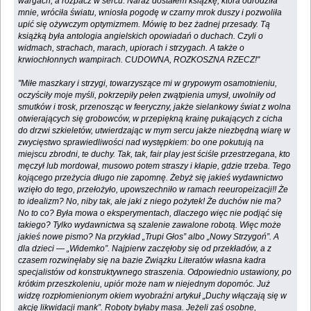
wargach, a rozpacz w sercu. Naraz dostałem książkę, która odrodziła
mnie, wróciła światu, wniosła pogodę w czarny mrok duszy i pozwoliła
upić się ożywczym optymizmem. Mówię to bez żadnej przesady. Tą
książką była antologia angielskich opowiadań o duchach. Czyli o
widmach, strachach, marach, upiorach i strzygach. A także o
krwiochłonnych wampirach. CUDOWNA, ROZKOSZNA RZECZ!"
"Miłe maszkary i strzygi, towarzyszące mi w grypowym osamotnieniu,
oczyściły moje myśli, pokrzepiły pełen zwątpienia umysł, uwolniły od
smutków i trosk, przenosząc w feeryczny, jakże sielankowy świat z wolna
otwierających się grobowców, w przepiękną krainę pukających z cicha
do drzwi szkieletów, utwierdzając w mym sercu jakże niezbędną wiarę w
zwycięstwo sprawiedliwości nad występkiem: bo one pokutują na
miejscu zbrodni, te duchy. Tak, tak, fair play jest ściśle przestrzegana, kto
męczył lub mordował, musowo potem straszy i kłapie, gdzie trzeba. Tego
kojącego przeżycia długo nie zapomnę. Żebyż się jakieś wydawnictwo
wzięło do tego, przełożyło, upowszechniło w ramach reeuropeizacji!! Że
to idealizm? No, niby tak, ale jaki z niego pożytek! Że duchów nie ma?
No to co? Była mowa o eksperymentach, dlaczego więc nie podjąć się
takiego? Tylko wydawnictwa są szalenie zawalone robotą. Więc może
jakieś nowe pismo? Na przykład „Trupi Głos” albo „Nowy Strzygoń”. A
dla dzieci — „Widemko”. Najpierw zaczęłoby się od przekładów, a z
czasem rozwinęłaby się na bazie Związku Literatów własna kadra
specjalistów od konstruktywnego straszenia. Odpowiednio ustawiony, po
krótkim przeszkoleniu, upiór może nam w niejednym dopomóc. Już
widzę rozpłomienionym okiem wyobraźni artykuł „Duchy włączają się w
akcję likwidacji mank”. Roboty byłaby masa. Jeżeli zaś osobne,