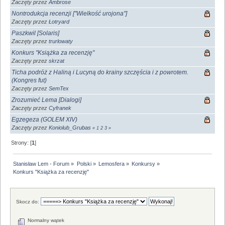
Zaczęty przez
Ambrose
Nontrodukcja recenzji ["Wielkość urojona"]
Zaczęty przez
Łotryard
Paszkwil [Solaris]
Zaczęty przez
trurlowaty
Konkurs "Książka za recenzję"
Zaczęty przez
skrzat
Ticha podróż z Haliną i Lucyną do krainy szczęścia i z powrotem.
(Kongres fut)
Zaczęty przez
SemTex
Zrozumieć Lema [Dialogi]
Zaczęty przez
Cyfranek
Egzegeza (GOLEM XIV)
Zaczęty przez
Koniolub_Grubas
«
1
2
3
»
Strony: [
1
]
Stanisław Lem - Forum
»
Polski
»
Lemosfera
»
Konkursy
»
Konkurs "Książka za recenzję"
Skocz do:
Normalny wątek