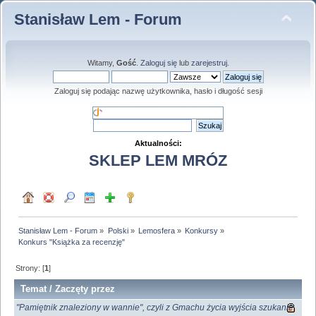
Stanisław Lem - Forum
Witamy,
Gość
.
Zaloguj się
lub
zarejestruj
.
Zaloguj się podając nazwę użytkownika, hasło i długość sesji
Aktualności:
SKLEP LEM MRÓZ
Stanisław Lem - Forum
»
Polski
»
Lemosfera
»
Konkursy
»
Konkurs "Książka za recenzję"
Strony: [
1
]
Temat
/
Zaczęty przez
"Pamiętnik znaleziony w wannie", czyli z Gmachu życia wyjścia szukanie