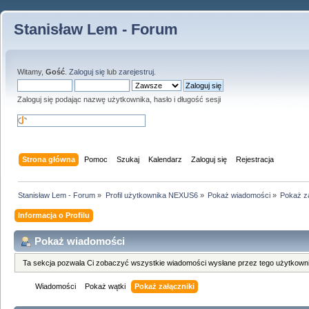
Stanisław Lem - Forum
Witamy,
Gość
.
Zaloguj się
lub
zarejestruj
.
Zaloguj się podając nazwę użytkownika, hasło i długość sesji
Strona główna
Pomoc
Szukaj
Kalendarz
Zaloguj się
Rejestracja
Stanisław Lem - Forum
»
Profil użytkownika NEXUS6
»
Pokaż wiadomości
»
Pokaż za
Informacja o Profilu
Pokaż wiadomości
Ta sekcja pozwala Ci zobaczyć wszystkie wiadomości wysłane przez tego użytkowni
Wiadomości
Pokaż wątki
Pokaż załączniki