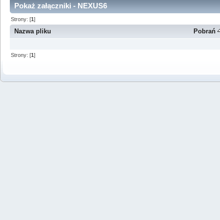
Pokaż załączniki - NEXUS6
Strony: [
1
]
Nazwa pliku
Pobrań
Strony: [
1
]