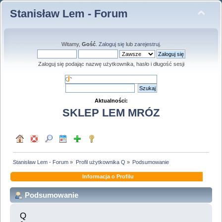
Stanisław Lem - Forum
Witamy,
Gość
.
Zaloguj się
lub
zarejestruj
.
Zaloguj się podając nazwę użytkownika, hasło i długość sesji
Aktualności:
SKLEP LEM MRÓZ
Stanisław Lem - Forum
»
Profil użytkownika Q
»
Podsumowanie
Informacja o Profilu
Podsumowanie
Q 