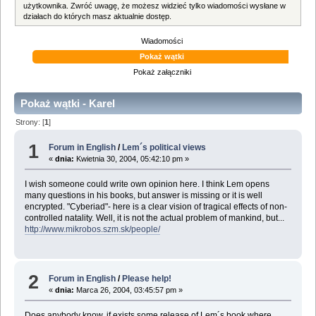
użytkownika. Zwróć uwagę, że możesz widzieć tylko wiadomości wysłane w
działach do których masz aktualnie dostęp.
Wiadomości
Pokaż wątki
Pokaż załączniki
Pokaż wątki - Karel
Strony: [
1
]
1
Forum in English
/
Lem´s political views
«
dnia:
Kwietnia 30, 2004, 05:42:10 pm »
I wish someone could write own opinion here. I think Lem opens
many questions in his books, but answer is missing or it is well
encrypted. "Cyberiad"- here is a clear vision of tragical effects of non-
controlled natality. Well, it is not the actual problem of mankind, but...
http://www.mikrobos.szm.sk/people/
2
Forum in English
/
Please help!
«
dnia:
Marca 26, 2004, 03:45:57 pm »
Does anybody know, if exists some release of Lem´s book where