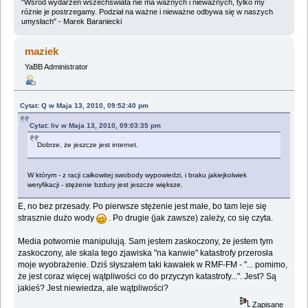
"Wśród wydarzeń wszechświata nie ma ważnych i nieważnych, tylko my
różnie je postrzegamy. Podział na ważne i nieważne odbywa się w naszych
umysłach" - Marek Baraniecki
maziek
YaBB Administrator
Cytat: Q w Maja 13, 2010, 09:52:40 pm
Cytat: liv w Maja 13, 2010, 09:03:35 pm
Dobrze, że jeszcze jest internet.
W którym - z racji całkowitej swobody wypowiedzi, i braku jakiejkolwiek
weryfikacji - stężenie bzdury jest jeszcze większe.
E, no bez przesady. Po pierwsze stężenie jest małe, bo tam leje się
strasznie dużo wody
. Po drugie (jak zawsze) zależy, co się czyta.
Media potwornie manipulują. Sam jestem zaskoczony, że jestem tym
zaskoczony, ale skala tego zjawiska "na kanwie" katastrofy przerosła
moje wyobrażenie. Dziś słyszałem taki kawałek w RMF-FM - "... pomimo,
że jest coraz więcej wątpliwości co do przyczyn katastrofy...". Jest? Są
jakieś? Jest niewiedza, ale wątpliwości?
Zapisane