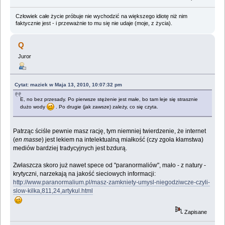
Człowiek całe życie próbuje nie wychodzić na większego idiotę niż nim
faktycznie jest - i przeważnie to mu się nie udaje (moje, z życia).
Q
Juror
Cytat: maziek w Maja 13, 2010, 10:07:32 pm
E, no bez przesady. Po pierwsze stężenie jest małe, bo tam leje się strasznie
dużo wody
. Po drugie (jak zawsze) zależy, co się czyta.
Patrząc ściśle pewnie masz rację, tym niemniej twierdzenie, że internet
(
en masse
) jest lekiem na intelektualną miałkość (czy zgoła kłamstwa)
mediów bardziej tradycyjnych jest bzdurą.
Zwłaszcza skoro już nawet spece od "paranormaliów", mało - z natury -
krytyczni, narzekają na jakość sieciowych informacji:
http://www.paranormalium.pl/masz-zamkniety-umysl-niegodziwcze-czyli-
slow-kilka,811,24,artykul.html
Zapisane