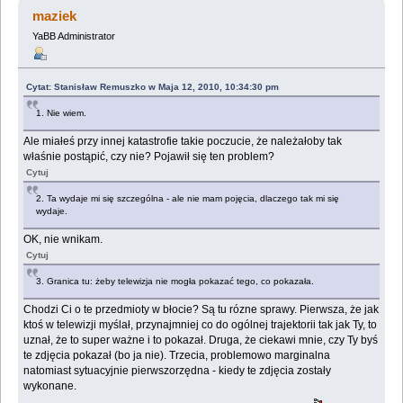
(Przeczytany 1761038 razy)
maziek
YaBB Administrator
Cytat: Stanisław Remuszko w Maja 12, 2010, 10:34:30 pm
1. Nie wiem.
Ale miałeś przy innej katastrofie takie poczucie, że należałoby tak
właśnie postąpić, czy nie? Pojawił się ten problem?
Cytuj
2. Ta wydaje mi się szczególna - ale nie mam pojęcia, dlaczego tak mi się
wydaje.
OK, nie wnikam.
Cytuj
3. Granica tu: żeby telewizja nie mogła pokazać tego, co pokazała.
Chodzi Ci o te przedmioty w błocie? Są tu rózne sprawy. Pierwsza, że jak
ktoś w telewizji myślał, przynajmniej co do ogólnej trajektorii tak jak Ty, to
uznał, że to super ważne i to pokazał. Druga, że ciekawi mnie, czy Ty byś
te zdjęcia pokazał (bo ja nie). Trzecia, problemowo marginalna
natomiast sytuacyjnie pierwszorzędna - kiedy te zdjęcia zostały
wykonane.