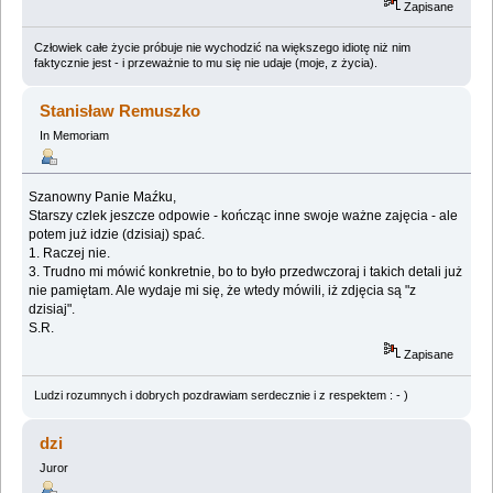
Zapisane
Człowiek całe życie próbuje nie wychodzić na większego idiotę niż nim
faktycznie jest - i przeważnie to mu się nie udaje (moje, z życia).
Stanisław Remuszko
In Memoriam
Szanowny Panie Maźku,
Starszy czlek jeszcze odpowie - kończąc inne swoje ważne zajęcia - ale
potem już idzie (dzisiaj) spać.
1. Raczej nie.
3. Trudno mi mówić konkretnie, bo to było przedwczoraj i takich detali już
nie pamiętam. Ale wydaje mi się, że wtedy mówili, iż zdjęcia są "z
dzisiaj".
S.R.
Zapisane
Ludzi rozumnych i dobrych pozdrawiam serdecznie i z respektem : - )
dzi
Juror