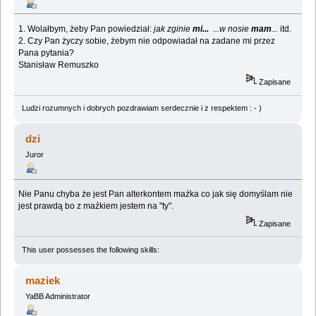
1. Wolałbym, żeby Pan powiedział:
jak zginie
mi...
...w nosie
mam
...
itd.
2. Czy Pan życzy sobie, żebym nie odpowiadał na zadane mi przez
Pana pytania?
Stanisław Remuszko
Zapisane
Ludzi rozumnych i dobrych pozdrawiam serdecznie i z respektem : - )
dzi
Juror
Nie Panu chyba że jest Pan alterkontem maźka co jak się domyślam nie
jest prawdą bo z maźkiem jestem na "ty".
Zapisane
This user possesses the following skills:
maziek
YaBB Administrator