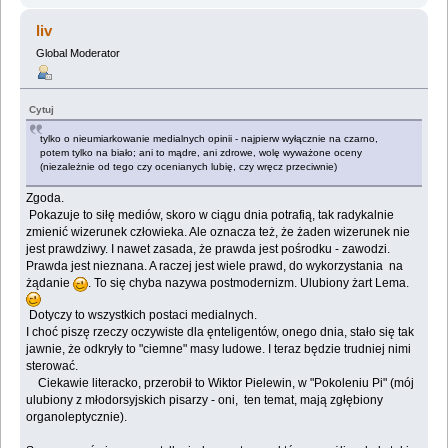
liv
Global Moderator
Cytuj
tylko o nieumiarkowanie medialnych opinii - najpierw wyłącznie na czarno,
potem tylko na biało; ani to mądre, ani zdrowe, wolę wyważone oceny
(niezależnie od tego czy ocenianych lubię, czy wręcz przeciwnie)
Zgoda.
Pokazuje to siłę mediów, skoro w ciągu dnia potrafią, tak radykalnie
zmienić wizerunek człowieka. Ale oznacza też, że żaden wizerunek nie
jest prawdziwy. I nawet zasada, że prawda jest pośrodku - zawodzi.
Prawda jest nieznana. A raczej jest wiele prawd, do wykorzystania na
żądanie
. To się chyba nazywa postmodernizm. Ulubiony żart Lema.
Dotyczy to wszystkich postaci medialnych.
I choć piszę rzeczy oczywiste dla ęnteligentów, onego dnia, stało się tak
jawnie, że odkryły to "ciemne" masy ludowe. I teraz będzie trudniej nimi
sterować.
Ciekawie literacko, przerobił to Wiktor Pielewin, w "Pokoleniu Pi" (mój
ulubiony z młodorsyjskich pisarzy - oni, ten temat, mają zgłębiony
organoleptycznie).