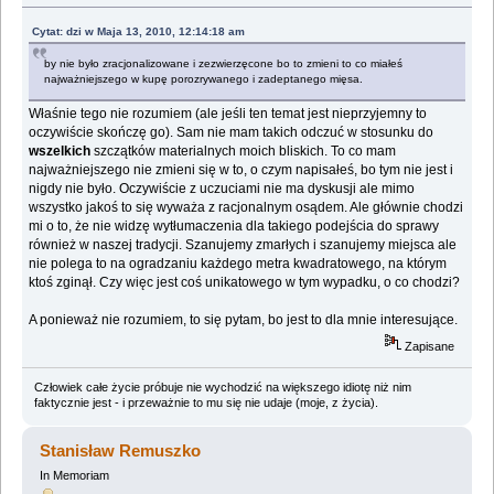
Cytat: dzi w Maja 13, 2010, 12:14:18 am
by nie było zracjonalizowane i zezwierzęcone bo to zmieni to co miałeś
najważniejszego w kupę porozrywanego i zadeptanego mięsa.
Właśnie tego nie rozumiem (ale jeśli ten temat jest nieprzyjemny to
oczywiście skończę go). Sam nie mam takich odczuć w stosunku do
wszelkich
szczątków materialnych moich bliskich. To co mam
najważniejszego nie zmieni się w to, o czym napisałeś, bo tym nie jest i
nigdy nie było. Oczywiście z uczuciami nie ma dyskusji ale mimo
wszystko jakoś to się wyważa z racjonalnym osądem. Ale głównie chodzi
mi o to, że nie widzę wytłumaczenia dla takiego podejścia do sprawy
również w naszej tradycji. Szanujemy zmarłych i szanujemy miejsca ale
nie polega to na ogradzaniu każdego metra kwadratowego, na którym
ktoś zginął. Czy więc jest coś unikatowego w tym wypadku, o co chodzi?
A ponieważ nie rozumiem, to się pytam, bo jest to dla mnie interesujące.
Zapisane
Człowiek całe życie próbuje nie wychodzić na większego idiotę niż nim
faktycznie jest - i przeważnie to mu się nie udaje (moje, z życia).
Stanisław Remuszko
In Memoriam