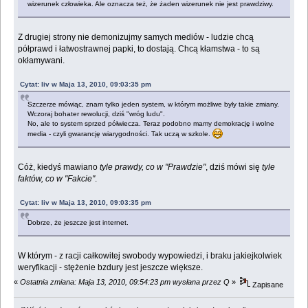
wizerunek człowieka. Ale oznacza też, że żaden wizerunek nie jest prawdziwy.
Z drugiej strony nie demonizujmy samych mediów - ludzie chcą
półprawd i łatwostrawnej papki, to dostają. Chcą kłamstwa - to są
okłamywani.
Cytat: liv w Maja 13, 2010, 09:03:35 pm
Szczerze mówiąc, znam tylko jeden system, w którym możliwe były takie zmiany.
Wczoraj bohater rewolucji, dziś "wróg ludu".
No, ale to system sprzed półwiecza. Teraz podobno mamy demokrację i wolne
media - czyli gwarancję wiarygodności. Tak uczą w szkole.
Cóż, kiedyś mawiano
tyle prawdy, co w "Prawdzie"
, dziś mówi się
tyle
faktów, co w "Fakcie"
.
Cytat: liv w Maja 13, 2010, 09:03:35 pm
Dobrze, że jeszcze jest internet.
W którym - z racji całkowitej swobody wypowiedzi, i braku jakiejkolwiek
weryfikacji - stężenie bzdury jest jeszcze większe.
«
Ostatnia zmiana: Maja 13, 2010, 09:54:23 pm wysłana przez Q
»
Zapisane