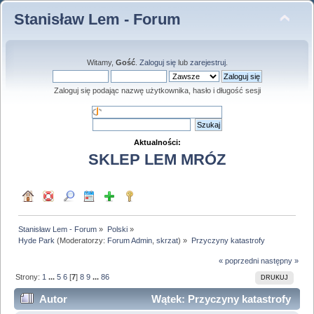
Stanisław Lem - Forum
Witamy,
Gość
.
Zaloguj się
lub
zarejestruj
.
Zaloguj się podając nazwę użytkownika, hasło i długość sesji
Aktualności:
SKLEP LEM MRÓZ
Stanisław Lem - Forum
»
Polski
»
Hyde Park
(Moderatorzy:
Forum Admin
,
skrzat
) »
Przyczyny katastrofy
« poprzedni
następny »
Strony:
1
...
5
6
[
7
]
8
9
...
86
DRUKUJ
Autor
Wątek: Przyczyny katastrofy