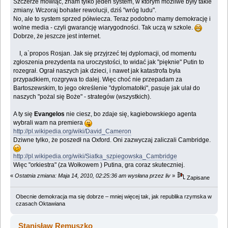
Szczerze mówiąc, znam tylko jeden system, w którym możliwe były takie
zmiany. Wczoraj bohater rewolucji, dziś "wróg ludu".
No, ale to system sprzed półwiecza. Teraz podobno mamy demokrację i
wolne media - czyli gwarancję wiarygodności. Tak uczą w szkole.
Dobrze, że jeszcze jest internet.
I, a`propos Rosjan. Jak się przyjrzeć tej dyplomacji, od momentu
zgłoszenia prezydenta na uroczystości, to widać jak "pięknie" Putin to
rozegrał. Ograł naszych jak dzieci, i nawet jak katastrofa była
przypadkiem, rozgrywa to dalej. Więc choć nie przepadam za
Bartoszewskim, to jego określenie "dyplomatołki", pasuje jak ulał do
naszych "pożal się Boże" - strategów (wszystkich).
A ty się
Evangelos
nie ciesz, bo zdaje się, kagiebowskiego agenta
wybrali wam na premiera
http://pl.wikipedia.org/wiki/David_Cameron
Dziwne tylko, że poszedł na Oxford. Oni zazwyczaj zaliczali Cambridge.
http://pl.wikipedia.org/wiki/Siatka_szpiegowska_Cambridge
Więc "orkiestra" (za Wołkowem ) Putina, gra coraz skuteczniej.
«
Ostatnia zmiana: Maja 14, 2010, 02:25:36 am wysłana przez liv
»
Zapisane
Obecnie demokracja ma się dobrze – mniej więcej tak, jak republika rzymska w
czasach Oktawiana
Stanisław Remuszko