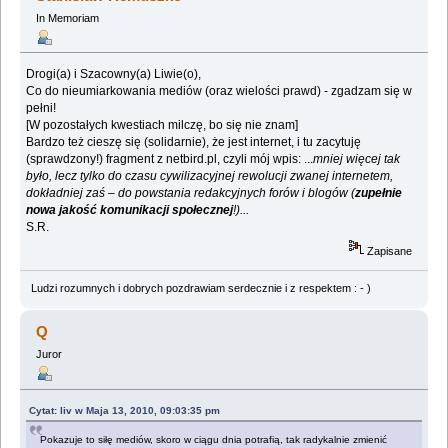
In Memoriam
Drogi(a) i Szacowny(a) Liwie(o),
Co do nieumiarkowania mediów (oraz wielości prawd) - zgadzam się w
pełni!
[W pozostałych kwestiach milczę, bo się nie znam]
Bardzo też cieszę się (solidarnie), że jest internet, i tu zacytuję
(sprawdzony!) fragment z netbird.pl, czyli mój wpis: ...
mniej więcej tak
było, lecz tylko do czasu cywilizacyjnej rewolucji zwanej internetem,
dokładniej zaś – do powstania redakcyjnych forów i blogów (
zupełnie
nowa jakość komunikacji społecznej
!)...
S.R.
Zapisane
Ludzi rozumnych i dobrych pozdrawiam serdecznie i z respektem : - )
Q
Juror
Cytat: liv w Maja 13, 2010, 09:03:35 pm
Pokazuje to siłę mediów, skoro w ciągu dnia potrafią, tak radykalnie zmienić