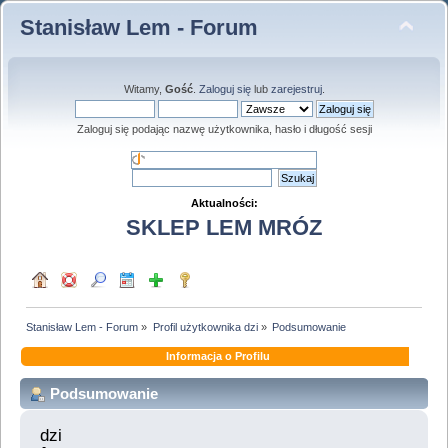
Stanisław Lem - Forum
Witamy,
Gość
.
Zaloguj się
lub
zarejestruj
.
Zaloguj się podając nazwę użytkownika, hasło i długość sesji
Aktualności:
SKLEP LEM MRÓZ
Stanisław Lem - Forum
»
Profil użytkownika dzi
»
Podsumowanie
Informacja o Profilu
Podsumowanie
dzi 