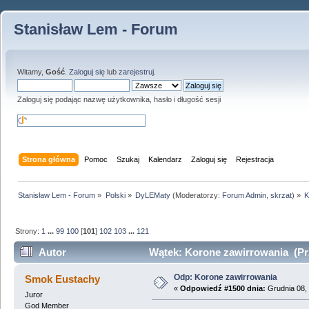
Stanisław Lem - Forum
Witamy,
Gość
.
Zaloguj się
lub
zarejestruj
.
Zaloguj się podając nazwę użytkownika, hasło i długość sesji
Strona główna
Pomoc
Szukaj
Kalendarz
Zaloguj się
Rejestracja
Stanisław Lem - Forum
»
Polski
»
DyLEMaty
(Moderatorzy:
Forum Admin
,
skrzat
) »
K
Strony:
1
...
99
100
[
101
]
102
103
...
121
Autor
Wątek: Korone zawirrowania (Pr
Odp: Korone zawirrowania
Smok Eustachy
«
Odpowiedź #1500 dnia:
Grudnia 08, 
Juror
God Member