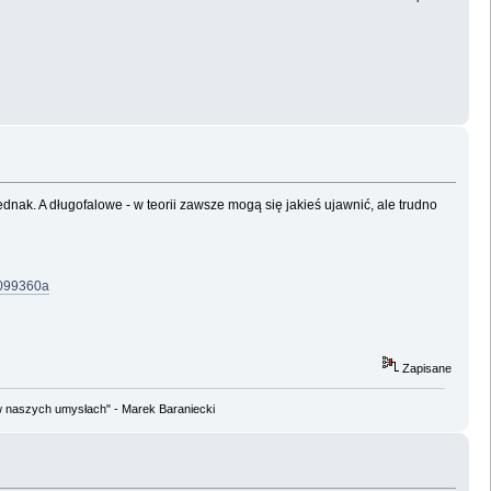
jednak. A długofalowe - w teorii zawsze mogą się jakieś ujawnić, ale trudno
1099360a
Zapisane
w naszych umysłach" - Marek Baraniecki