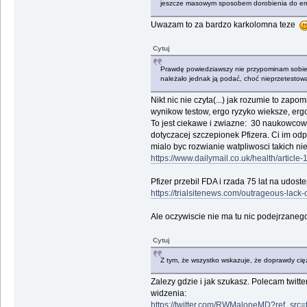
jeszcze masowym sposobem dorobienia do eme
Uwazam to za bardzo karkolomna teze
Cytuj
Prawdę powiedziawszy nie przypominam sobie j
należało jednak ją podać, choć nieprzetestow
Nikt nic nie czyta(...) jak rozumie to zap
wynikow testow, ergo ryzyko wieksze, er
To jest ciekawe i zwiazne: 30 naukowcow,
dotyczacej szczepionek Pfizera. Ci im odp
mialo byc rozwianie watpliwosci takich ni
https://www.dailymail.co.uk/health/artic
Pfizer przebil FDA i rzada 75 lat na udos
https://trialsitenews.com/outrageous-lack-
Ale oczywiscie nie ma tu nic podejrzanego i
Cytuj
Z tym, że wszystko wskazuje, że doprawdy cię
Zalezy gdzie i jak szukasz. Polecam twit
widzenia:
https://twitter.com/RWMaloneMD?ref_