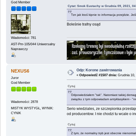
God Member
Cytat: Smok Eustachy w Grudnia 09, 2021, 04
Tzn jak ktoś kipnie to informacja przejdzie. Jeśl
Boleśnie trafny osąd
Wiadomości: 781
AST-Pm-105/044 Uniwersalny
Naprawczy
Odp: Korone zawirrowania
NEXUS6
«
Odpowiedź #1507 dnia:
Grudnia 10, 
Juror
God Member
Cytuj
Odpowiedziałem "tak". Natomiast takiej demag
związku z tym odpowiadam antyklasykiem - "nie
Wiadomości: 2878
MISTYK WYSTYGŁ, WYNIK:
Serio wiedziales, ze szczepionka przestaj
CYNIK
od producentow. I nie chodzi tu wcale o in
Cytuj
Z tym, że normalny tryb jest obecnie nienorm