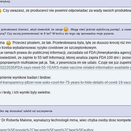
rytury.
Czy uwazasz, ze producenci nie powinni odpowiadac za wady swoich produktow
ednakowoż również, abyś stwierdził, że ratuje
. Mogę mieć jednak wybiórczą pamięć, a nawet,
aną? Czy raczej przetestować te 8 lat? W końcu do tego się sprowadza moje pytanie.
omina
Przeciez pisalem, ze tak. Przetestowana byla, tyle ze duuuzo krocej niz in
go trzeba wybalansowac ryzyko covidowe ze szczepionkowym.
w ramach prawa do publicznej informacji, zarzadala od FDA (Amerykanska agencja
owiedzieli, ze zajmie to 55 lat!! Informacji, ktorej analiza zajela FDA 100 dni i p
epoprawnych niufniakow jak ja. Tak, z pewnoscia im sie udalo. Czuje sie juz zupel
le-10222035/FDA-says-need-55-YEARS-make-vaccine-related-information-available-p
tepnienie wynikow badan i testow:
of-transparency-pfizer-now-asks-court-for-75-years-to-hide-details-of-covid-19-vaccin
 testy, i ich wyniki byly swietne.
żko się doszukać szkód od szczepienia
ter Dr Roberta Malone, wynalazcy technologii mrna, wiec chyba osoby dosc kompet
src=twsrc%5Egoogle%7Ctwcamp%5Eserp%7Ctwgr%5Eauthor