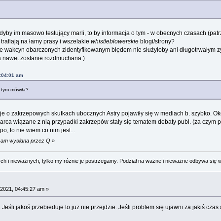
gdyby im masowo testujący marli, to by informacja o tym - w obecnych czasach (patr
trafiają na łamy prasy i wszelakie
whistleblowerskie
blogi/strony?
e wakcyn obarczonych zidentyfikowanym błędem nie służyłoby ani długotrwałym zys
 a nawet zostanie rozdmuchana.)
:04:01 am
o tym mówiła?
acje o zakrzepowych skutkach ubocznych Astry pojawiły się w mediach b. szybko. Ok
rca wiązane z nią przypadki zakrzepów stały się tematem debaty publ. (za czym 
po, to nie wiem co nim jest...
4 am wysłana przez Q
»
 i nieważnych, tylko my różnie je postrzegamy. Podział na ważne i nieważne odbywa się 
2021, 04:45:27 am »
 Jeśli jakoś przebieduje to już nie przejdzie. Jeśli problem się ujawni za jakiś czas 