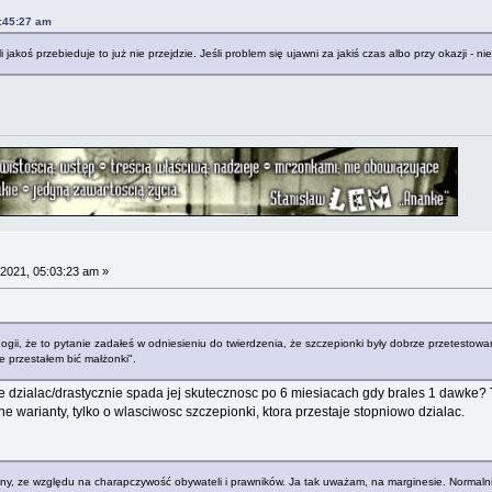
:45:27 am
i jakoś przebieduje to już nie przejdzie. Jeśli problem się ujawni za jakiś czas albo przy okazji - nie
2021, 05:03:23 am »
ogii, że to pytanie zadałeś w odniesieniu do twierdzenia, że szczepionki były dobrze przetestow
 przestałem bić małżonki".
e dzialac/drastycznie spada jej skutecznosc po 6 miesiacach gdy brales 1 dawke? T
ne warianty, tylko o wlasciwosc szczepionki, ktora przestaje stopniowo dzialac.
alny, ze względu na charapczywość obywateli i prawników. Ja tak uważam, na marginesie. Normaln