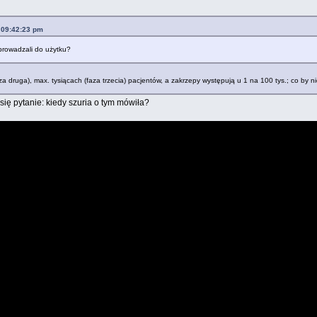
 09:42:23 pm
prowadzali do użytku?
za druga), max. tysiącach (faza trzecia) pacjentów, a zakrzepy występują u 1 na 100 tys.; co by 
ię pytanie: kiedy szuria o tym mówiła?