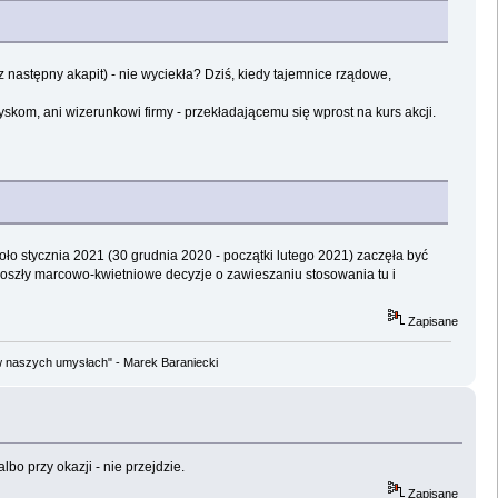
z następny akapit) - nie wyciekła? Dziś, kiedy tajemnice rządowe,
kom, ani wizerunkowi firmy - przekładającemu się wprost na kurs akcji.
oło stycznia 2021 (30 grudnia 2020 - początki lutego 2021) zaczęła być
poszły marcowo-kwietniowe decyzje o zawieszaniu stosowania tu i
Zapisane
w naszych umysłach" - Marek Baraniecki
albo przy okazji - nie przejdzie.
Zapisane