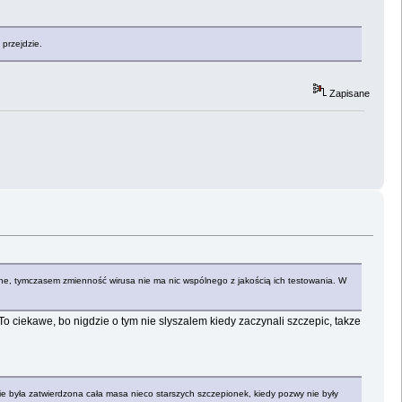
 przejdzie.
Zapisane
ane, tymczasem zmienność wirusa nie ma nic wspólnego z jakością ich testowania. W
o ciekawe, bo nigdzie o tym nie slyszalem kiedy zaczynali szczepic, takze
ie była zatwierdzona cała masa nieco starszych szczepionek, kiedy pozwy nie były