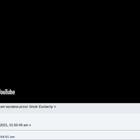
35 am wysłana przez Smok Eustachy
»
2021, 01:50:49 am »
:04:01 am