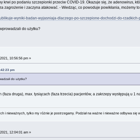
y krwi po podaniu szczepionki przeciw COVID-19. Okazuje się, że adenowirus, któ
 za zagrożenie i zaczyna atakować. - Wiedząc, co powoduje powikłania, możemy to 
a-publikuje-wyniki-badan-wyjasniaja-dlaczego-po-szczepione-dochodzi-do-rzadkich
wprowadzali do użytku?
2021, 10:56:56 pm »
:42:23 pm
wadzali do użytku?
 (faza druga), max. tysiącach (faza trzecia) pacjentów, a zakrzepy występują u 1 n
 i nieważnych, tylko my różnie je postrzegamy. Podział na ważne i nieważne odbywa się 
2021, 12:04:01 am »