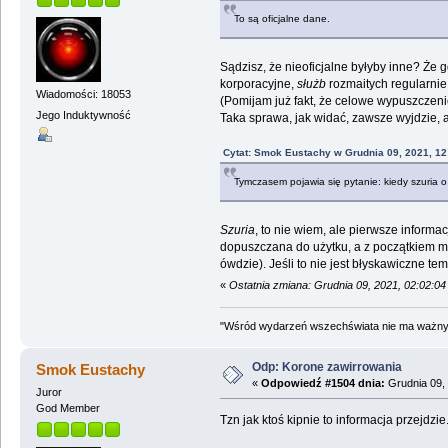
To są oficjalne dane.
Sądzisz, że nieoficjalne byłyby inne? Że 
korporacyjne,
służb
rozmaitych regularnie 
Wiadomości: 18053
(Pomijam już fakt, że celowe wypuszczeni
Jego Induktywność
Taka sprawa, jak widać, zawsze wyjdzie,
Cytat: Smok Eustachy w Grudnia 09, 2021, 12
Tymczasem pojawia się pytanie: kiedy szuria 
Szuria
, to nie wiem, ale pierwsze inform
dopuszczana do użytku, a z początkiem ma
ówdzie). Jeśli to nie jest błyskawiczne tem
«
Ostatnia zmiana: Grudnia 09, 2021, 02:02:0
"Wśród wydarzeń wszechświata nie ma ważnych
Odp: Korone zawirrowania
Smok Eustachy
«
Odpowiedź #1504 dnia:
Grudnia 09, 
Juror
God Member
Tzn jak ktoś kipnie to informacja przejdzie.