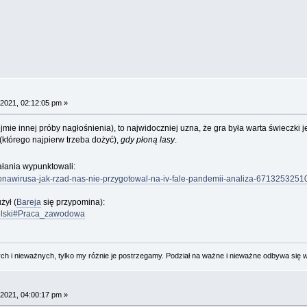
2021, 02:12:05 pm »
dejmie innej próby nagłośnienia), to najwidoczniej uzna, że gra była warta świeczki 
(którego najpierw trzeba dożyć),
gdy płoną lasy
.
ałania wypunktowali:
ronawirusa-jak-rzad-nas-nie-przygotowal-na-iv-fale-pandemii-analiza-671325325
żył (
Bareja
się przypomina):
zielski#Praca_zawodowa
 i nieważnych, tylko my różnie je postrzegamy. Podział na ważne i nieważne odbywa się 
2021, 04:00:17 pm »