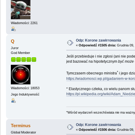
Wiadomości: 2261
Odp: Korone zawirrowania
Q
«
Odpowiedź #1505 dnia:
Grudnia 09, 
Juror
God Member
Jeśli przebieduje i nie zgłosi (ani nie po
jest bazować na hipotetycznym
być może
*
Tymczasem obecnego ministra
i jego dzi
https://wiadomosci.wp.pl/gadaniem-w-ko
Wiadomości: 18053
* Elastycznego człeka, co wielu panom słu
https://pl.wikipedia.org/wiki/Adam_Nied
Jego Induktywność
"Wśród wydarzeń wszechświata nie ma ważnych
Odp: Korone zawirrowania
Terminus
«
Odpowiedź #1506 dnia:
Grudnia 09, 
Global Moderator