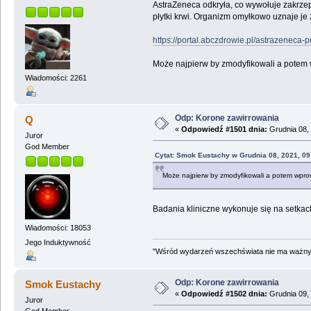
AstraZeneca odkryła, co wywołuje zakrzep
płytki krwi. Organizm omyłkowo uznaje je
https://portal.abczdrowie.pl/astrazenec
Może najpierw by zmodyfikowali a potem 
Wiadomości: 2261
Odp: Korone zawirrowania
Q
«
Odpowiedź #1501 dnia:
Grudnia 08, 
Juror
God Member
Cytat: Smok Eustachy w Grudnia 08, 2021, 09
Może najpierw by zmodyfikowali a potem wpro
Badania kliniczne wykonuje się na setkach
Wiadomości: 18053
Jego Induktywność
"Wśród wydarzeń wszechświata nie ma ważnych
Odp: Korone zawirrowania
Smok Eustachy
«
Odpowiedź #1502 dnia:
Grudnia 09, 
Juror