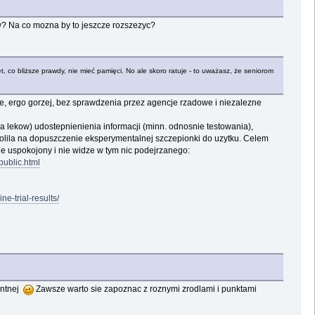
? Na co mozna by to jeszcze rozszezyc?
 co bliższe prawdy, nie mieć pamięci. No ale skoro ratuje - to uważasz, że seniorom
ne, ergo gorzej, bez sprawdzenia przez agencje rzadowe i niezalezne
 lekow) udostepnienienia informacji (minn. odnosnie testowania),
ozwolila na dopuszczenie eksperymentalnej szczepionki do uzytku. Celem
nie uspokojony i nie widze w tym nic podejrzanego:
ublic.html
e-trial-results/
entnej
Zawsze warto sie zapoznac z roznymi zrodlami i punktami