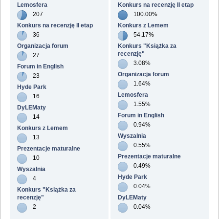
Lemosfera
Konkurs na recenzję II etap
207
100.00%
Konkurs na recenzję II etap
Konkurs z Lemem
36
54.17%
Organizacja forum
Konkurs "Książka za
recenzję"
27
3.08%
Forum in English
Organizacja forum
23
1.64%
Hyde Park
Lemosfera
16
1.55%
DyLEMaty
Forum in English
14
0.94%
Konkurs z Lemem
Wyszalnia
13
0.55%
Prezentacje maturalne
Prezentacje maturalne
10
0.49%
Wyszalnia
Hyde Park
4
0.04%
Konkurs "Książka za
recenzję"
DyLEMaty
2
0.04%