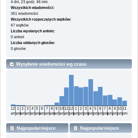
4 dni, 23 godz. 46 min.
Wszystkich wiadomości:
361 wiadomości
Wszystkich rozpoczętych wątków:
67 wątków
Liczba wysłanych ankiet:
0 ankiet
Liczba oddanych głosów:
0 głosów
Wysyłanie wiadomości wg czasu
12
1
2
3
4
5
6
7
8
9
10
11
12
1
2
3
4
5
6
7
8
9
10
11
am
am
am
am
am
am
am
am
am
am
am
am
pm
pm
pm
pm
pm
pm
pm
pm
pm
pm
pm
pm
Najpopularniejsze
Najpopularniejsze
działy wg wiadomości
działy wg aktywności